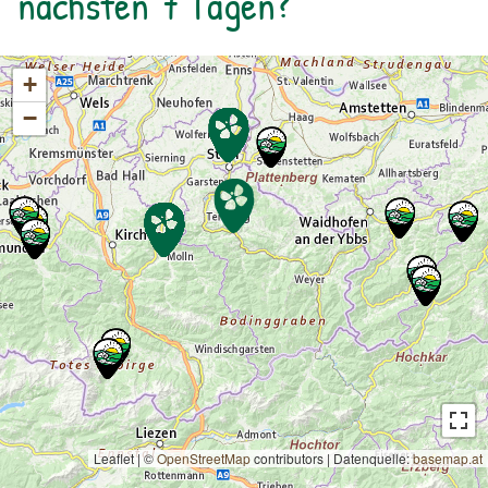
nächsten 7 Tagen?
+
−
Leaflet | ©
OpenStreetMap
contributors
|
Datenquelle:
basemap.at