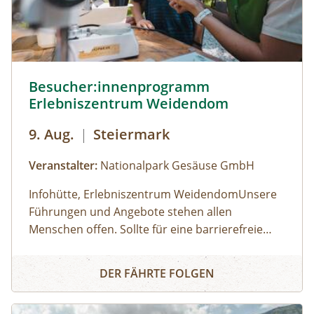
Besucher:innenprogramm Erlebniszentrum Weidendom ©
Besucher:innenprogramm
Erlebniszentrum Weidendom
9. Aug.
|
Steiermark
Veranstalter:
Nationalpark Gesäuse GmbH
Infohütte, Erlebniszentrum WeidendomUnsere
Führungen und Angebote stehen allen
Menschen offen. Sollte für eine barrierefreie
Teilnahme eine besondere Form der
Öffnungszeiten: (der Weidendom ist ganzjährig
Besucher:innenprogramm Erlebniszentrum Weidendom
Unterstützung erforderlich sein, wird um
frei betretbar, betreutes Besucherprogramm zu
DER FÄHRTE FOLGEN
frühzeitige Kontaktaufnahme gebeten. Für
folgenden Zeiten) 01.05.2026 - 30.06.2026:
Personen mit eingeschränkter Mobilität wird für
Samstag, Sonntag, Feiertage, jeweils 10:00 bis
Keine Anmeldung erforderlich