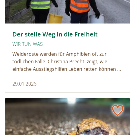
amphibien_team © christinaprechtl
Der steile Weg in die Freiheit
WIR TUN WAS
Weideroste werden für Amphibien oft zur
tödlichen Falle. Christina Prechtl zeigt, wie
einfache Ausstiegshilfen Leben retten können –
pragmatisch, wirksam und ohne großen
29.01.2026
Aufwand.
Wenn der Weiderost zur Falle wird