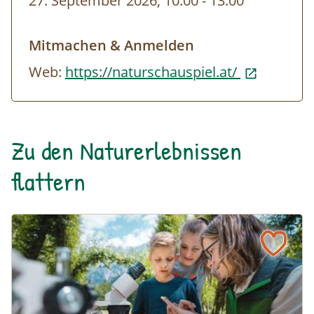
27. September 2026, 10:00
-
bis
13:00
Mitmachen & Anmelden
Web:
https://naturschauspiel.at/
Zu den Naturerlebnissen
flattern