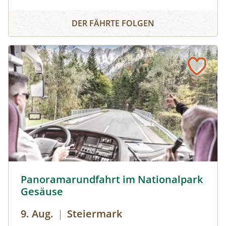
Kräuterwand in Heiligenblut. Dieser sonnige
Kräuterwanderung Heiligenblut
Steilhang oberhalb der Möllschlucht beherbergt
DER FÄHRTE FOLGEN
seltene Kräuter, die sonst nur in Felsspalten
wachsen. Erfahren Sie Spannendes über ihre
Wirkung und Anwendung.
Panoramarundfahrt im Nationalpark Gesäuse © Siehe Ve
Panoramarundfahrt im Nationalpark
Gesäuse
9. Aug.
|
Steiermark