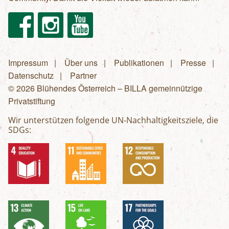
Facebook
Instagram
Youtube
Impressum
Über uns
Publikationen
Presse
Fußzeilenmenü
Datenschutz
Partner
© 2026 Blühendes Österreich – BILLA gemeinnützige
Privatstiftung
Wir unterstützen folgende UN-Nachhaltigkeitsziele, die
SDGs: