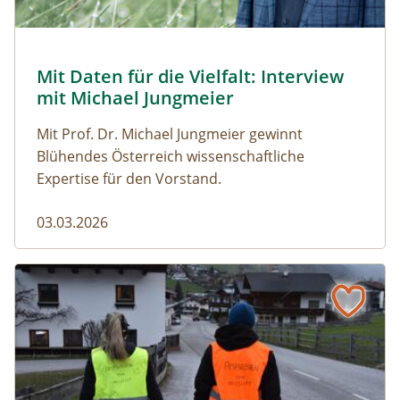
© Robert Harson
Mit Daten für die Vielfalt: Interview
Naturmagazin: Mit Daten für die Vielfalt: Interview mi
mit Michael Jungmeier
Mit Prof. Dr. Michael Jungmeier gewinnt
Blühendes Österreich wissenschaftliche
Expertise für den Vorstand.
03.03.2026
Der steile Weg in die Freiheit