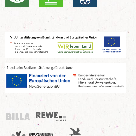
Billa
REWE Group
UN Decade
Birdlife