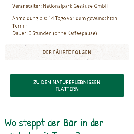
Veranstalter:
Nationalpark Gesäuse GmbH
Anmeldung bis: 14 Tage vor dem gewünschten
Termin
Dauer: 3 Stunden (ohne Kaffeepause)
Zu den schönsten Plätzen im Nationalpark
Panoramarundfahrt im Nationalpark Gesäuse
Gesäuse mit Nationalpark Ranger:in – wilde
DER FÄHRTE FOLGEN
Natur und besondere Orte.
Gruppen mit eigenem Reisebus
Bus muss gestellt werden. Auf Wunsch ist eine
Kaffeepause im Nationalpark Pavillon
ZU DEN NATURERLEBNISSEN
Gstatterboden möglich (nicht im Preis
FLATTERN
inkludiert, muss selbst organisiert
werden).Wetterfeste Bekleidung und festes
Schuhwerk für Zwischenstopps ist
empfehlenswert.
Wo steppt der Bär in den