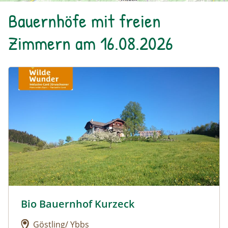
Bauernhöfe mit freien
Zimmern am 16.08.2026
Urlaub am Bauernhof: Bio Bauernhof Kurzeck
Bio Bauernhof Kurzeck
Urlaub am Bauernhof: Bio Bauernhof Kurzeck
Göstling/ Ybbs