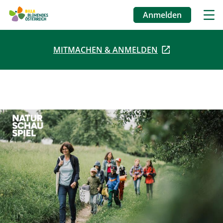
Anmelden
Benutzermenü
MITMACHEN & ANMELDEN
Direkt
zum
Inhalt