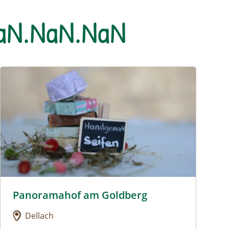
NaN.NaN.NaN
Urlaub am Bauernhof: Panoramahof am Goldberg
Panoramahof am Goldberg
Urlaub am Bauernhof: Panoramahof am Goldberg
Dellach