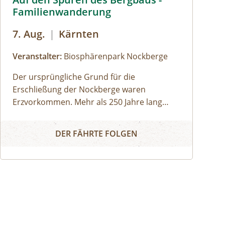
Familienwanderung
7. Aug.
|
Kärnten
Veranstalter:
Biosphärenpark Nockberge
Der ursprüngliche Grund für die
Erschließung der Nockberge waren
Erzvorkommen. Mehr als 250 Jahre lang
hatte der Bergbau in den Nockbergen
Auf den Spuren des Bergbaus - Familienwanderung
Tradition. Mit dem Niedergang der
DER FÄHRTE FOLGEN
Eisengewinnung infolge mangelnder
Rentabilität spielte die Berglandwirtschaft
als Lebensgrundlage der Bevölkerung eine
zunehmend wichtige Rolle.