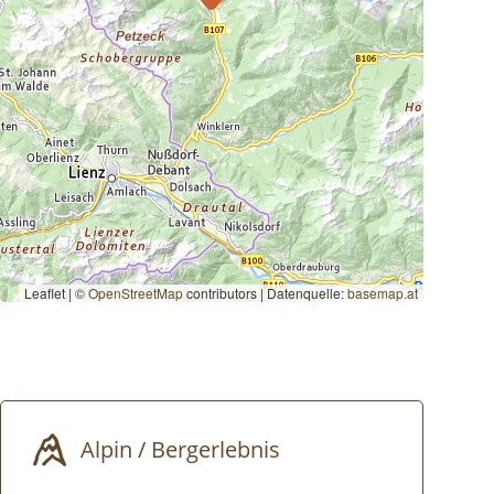
Leaflet | ©
OpenStreetMap
contributors
|
Datenquelle:
basemap.at
Alpin / Bergerlebnis