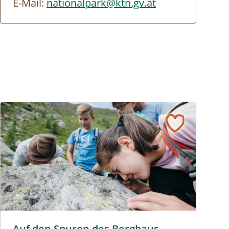
E-Mail:
nationalpark@ktn.gv.at
Auf den Spuren des Bergbaus © Biosphärenpark Nockberg
Auf den Spuren des Bergbaus -