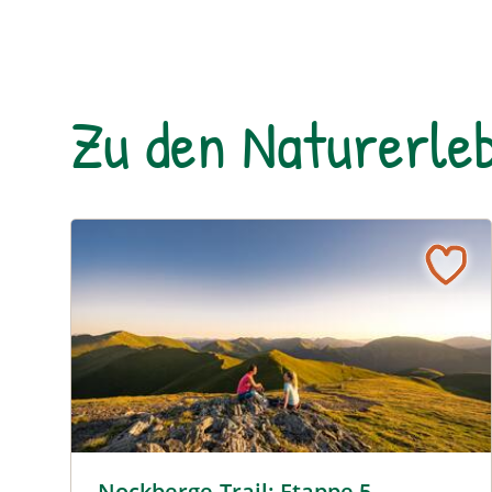
Zu den Naturerleb
© Stabentheiner
Nockberge-Trail: Etappe 5