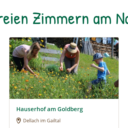
freien Zimmern am 
 Gut
Urlaub am Bauernhof: Hauserhof am Goldberg
Hauserhof am Goldberg
oar Gut
Urlaub am Bauernhof: Hauserhof am Goldberg
Dellach im Gailtal