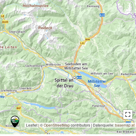
Leaflet | ©
OpenStreetMap
contributors
|
Datenquelle:
basemap.at