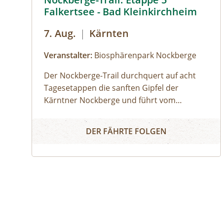
Falkertsee - Bad Kleinkirchheim
7. Aug.
|
Kärnten
Veranstalter:
Biosphärenpark Nockberge
Der Nockberge-Trail durchquert auf acht
Tagesetappen die sanften Gipfel der
Kärntner Nockberge und führt vom
Katschberg quer durch den UNESCO
Nockberge-Trail: Etappe 5 Falkertsee - Bad Kleinki
Biosphärenpark Nockberge zu den Thermen
DER FÄHRTE FOLGEN
in Bad Kleinkirchheim und weiter bis an den
Millstätter See. Zu Beginn dieser
Wanderung bringt uns das Nockmobil vom
Ausgangspunkt in Bad Kleinkirchheim
hinauf zum Falkertsee. Begleitet von
einem:einer Biosphärenpark-Ranger:in
wandern wir dann auf den wohl