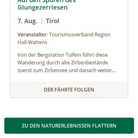
Glungezerriesen
7. Aug.
|
Tirol
Veranstalter:
Tourismusverband Region
Hall-Wattens
Von der Bergstation Tulfein führt diese
Wanderung durch alte Zirbenbestände
zuerst zum Zirbensee und danach weiter
rchheim
auf 2677m Höhe. Um den "Weißen
Auf den Spuren des Glungezerriesen
Glungezergipfel" ranken sich viele
DER FÄHRTE FOLGEN
Geschichten, Sagen und Anekdoten, die den
Weg hinauf zum Gipfelkreuz kurzweilig und
spannend gestalten. Berg heil!
ZU DEN NATURERLEBNISSEN FLATTERN