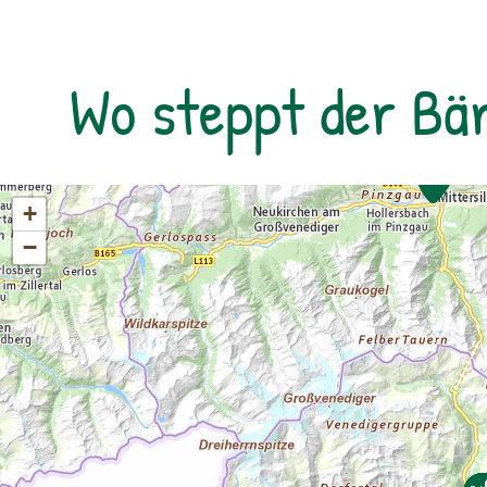
bekanntesten Gipfel des Trails – den
Falkertspitz – und über den langen Rücken
der Totelitzen wieder hinab nach Bad
Wo steppt der Bä
Kleinkirchheim. Dabei legen wir eine Strecke
von 13 km bei 470 m im Aufstieg und 1.340
m im Abstieg zurück.
+
−