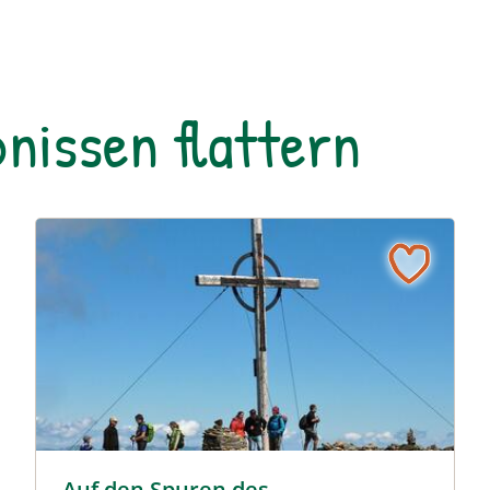
nissen flattern
Glungezer Gipfel © hall-wattens
Auf den Spuren des