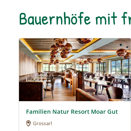
Bauernhöfe mit 
Urlaub am Bauernhof: Familien Natur Resort Moar
Familien Natur Resort Moar Gut
Urlaub am Bauernhof: Familien Natur Resort M
Grossarl