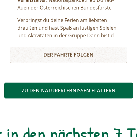
Veranstalter:
Nationalparkbetrieb Donau-
Auen der Österreichischen Bundesforste
Verbringst du deine Ferien am liebsten
draußen und hast Spaß an lustigen Spielen
und Aktivitäten in der Gruppe Dann bist du
bei uns genau richtig! Unsere Ferienwoche
Nationalparkcamp Eckartsau: Ferienwoche Mini
Mini bietet spannende Expeditionen in den
DER FÄHRTE FOLGEN
Auwald, viel Raum zum Toben und Spielen,
gemütliches Lagerfeuer und zahlreiche
weitere Highlights.Gemeinsam mit unseren
Nationalpark-Rangerinnen und -Rangern
entdeckst du bei Ausflügen die Donau-Auen,
ZU DEN NATURERLEBNISSEN FLATTERN
erfährst spielerisch Wissenswertes über
Tiere und Pflanzen und kannst das
weitläufige Campgelände voll auskosten.
Freu dich auf unvergessliche Tage in der
r in den nächsten 7 
Natur – Abenteuer, Spiel und Spaß sind
garantiert!Montag bis Freitag | Betreuung