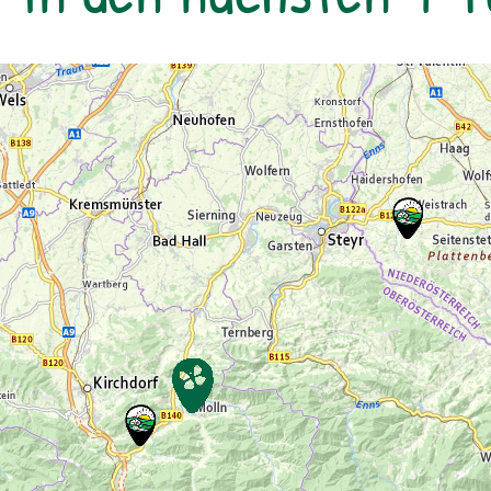
jeweils von 08:00 bis 16:30 Uhr:Mo & Di –
Programm in EckartsauMi – Programm im
Nationalparkzentrum im Schloss Orth an
der DonauDo & Fr – Programm in
EckartsauVerpflegung: Lunchpakete & 1x
Grillen am Lagefeuer, Getränke