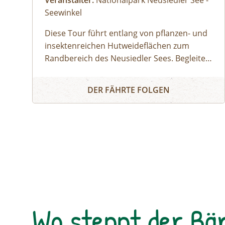
Veranstalter:
Nationalpark Neusiedler See -
Seewinkel
Diese Tour führt entlang von pflanzen- und
insektenreichen Hutweideflächen zum
Randbereich des Neusiedler Sees. Begleite
unsere Ranger:innen in eines der schönsten
Sandeck: Ein Blick in die Naturzone - Fahrradtour
Teilgebiete des Nationalparks. Je nach
DER FÄHRTE FOLGEN
Wasserstand entdeckst du im schlammigen
Uferbereich Watvögel bei der Futtersuche
oder Seidenreiher und Löffler bei der Jagd
nach Fischen. Mit etwas Glück siehst du
auch Graurinder und Wasserbüffel am
Nordende ihrer weitläufigen Koppel. Im
Sandeck selbst triffst du auf die Weißen
Esel, deren Aufgabe es ist, den seltenen
Sandlebensraum offen zu halten. Zum
Wo steppt der Bä
Abschluss der Tour wartet ein Blick in eine
für den Menschen unzugängliche