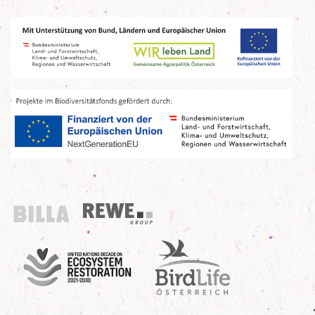
Billa
REWE Group
UN Decade
Birdlife