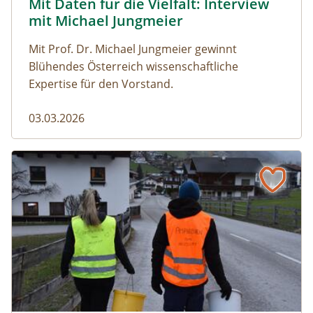
Mit Daten für die Vielfalt: Interview
Naturmagazin: Mit Daten für die Vielfalt: Interview mi
mit Michael Jungmeier
Mit Prof. Dr. Michael Jungmeier gewinnt
Blühendes Österreich wissenschaftliche
Expertise für den Vorstand.
03.03.2026
Der steile Weg in die Freiheit