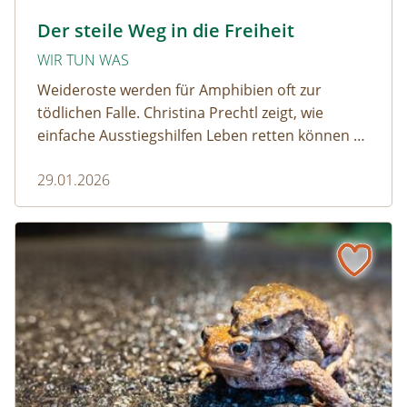
amphibien_team © christinaprechtl
Der steile Weg in die Freiheit
WIR TUN WAS
Weideroste werden für Amphibien oft zur
tödlichen Falle. Christina Prechtl zeigt, wie
einfache Ausstiegshilfen Leben retten können –
pragmatisch, wirksam und ohne großen
29.01.2026
Aufwand.
Wenn der Weiderost zur Falle wird