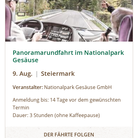
Panoramarundfahrt im Nationalpark Gesäuse © Siehe Ve
Panoramarundfahrt im Nationalpark
Gesäuse
9. Aug.
|
Steiermark
Veranstalter:
Nationalpark Gesäuse GmbH
Anmeldung bis: 14 Tage vor dem gewünschten
Termin
Dauer: 3 Stunden (ohne Kaffeepause)
Zu den schönsten Plätzen im Nationalpark
Panoramarundfahrt im Nationalpark Gesäuse
Gesäuse mit Nationalpark Ranger:in – wilde
DER FÄHRTE FOLGEN