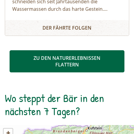
schneiden sich seit Jahrtausenden die
Wassermassen durch das harte Gestein.
Dadurch sind sehenswerte Erosionsformen,
Schösswendklamm und Hintersee
Kolke und kleine Wasserfälle entstanden. Der
DER FÄHRTE FOLGEN
Klamm folgend geht es weiter bis zum Hintersee
und Sie erfahren Wissenswertes über Flora und
Fauna im hinteren Felbertal. An der Nordseite
des Sees führt der Rundweg auf eine Anhöhe
ZU DEN NATURERLEBNISSEN
mit Blick über den Talschluss mit seinen
FLATTERN
imposanten Felswänden, in denen sich Gämsen
tummeln. Der Rückweg erfolgt auf derselben
Strecke. zur Detailinformation
Wo steppt der Bär in den
nächsten 7 Tagen?
+