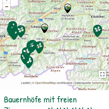
−
Leaflet | ©
OpenStreetMap
contributors
|
Datenquelle:
basemap.at
Bauernhöfe mit freien