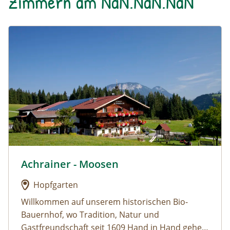
Zimmern am NaN.NaN.NaN
Urlaub am Bauernhof: Achrainer - Moosen
Achrainer - Moosen
Urlaub am Bauernhof: Achrainer - Moosen
Hopfgarten
Willkommen auf unserem historischen Bio-
Bauernhof, wo Tradition, Natur und
Gastfreundschaft seit 1609 Hand in Hand gehen.