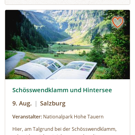
Natur und besondere Orte.
Gruppen mit eigenem Reisebus
Bus muss gestellt werden. Auf Wunsch ist eine
Kaffeepause im Nationalpark Pavillon
Gstatterboden möglich (nicht im Preis
inkludiert, muss selbst organisiert
werden).Wetterfeste Bekleidung und festes
Schuhwerk für Zwischenstopps ist
empfehlenswert.
Schösswendklamm und Hintersee © Siehe Veranstalter
Schösswendklamm und Hintersee
9. Aug.
|
Salzburg
Veranstalter:
Nationalpark Hohe Tauern
Hier, am Talgrund bei der Schösswendklamm,