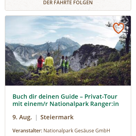
DER FÄHRTE FOLGEN
Fährtenlesen lernen, Höhlen erforschen, Honig
ernten, Pilze bestimmen, Probeklettern am Fels
und noch vieles mehr: Auf unserer Website
findest du alle Angebote, flexibel buchbar zum
Wunschtermin.So geht's:⁠Melde dich zu einem
Termin aus dem Veranstaltungskalender an
oder organisiere dein privates
NATURSCHAUSPIEL: Jede Tour kann auf Anfrage
zu individuell vereinbarten Terminen
durchgeführt werden. ⁠
Buch dir deinen Guide – Privat-Tour mit einem/r National
Buch dir deinen Guide – Privat-Tour
mit einem/r Nationalpark Ranger:in
9. Aug.
|
Steiermark
Veranstalter:
Nationalpark Gesäuse GmbH