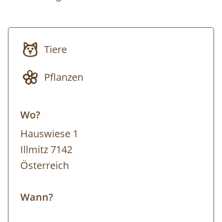
anthropogenen Auswirkungen auf die Natur
werden dabei beleuchtet. Darüber hinaus
berichte ich gerne aus der Reisepraxis und
Tiere
stehe für Fragen und Tipps zur Verfügung.
Pflanzen
Wo?
Hauswiese 1
Illmitz 7142
Österreich
Wann?