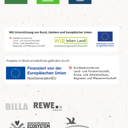
Billa
REWE Group
UN Decade
Birdlife