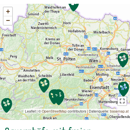
320,- pro Tag und bei Bergführer:innen ab €
480,- pro Tag, je nach genauer Anforderung.
+
Wenden Sie sich gerne an uns, wir vermitteln Sie
−
weiter.Öffentliche Verkehrsmittel
Leaflet | ©
OpenStreetMap
contributors
|
Datenquelle:
basemap.at