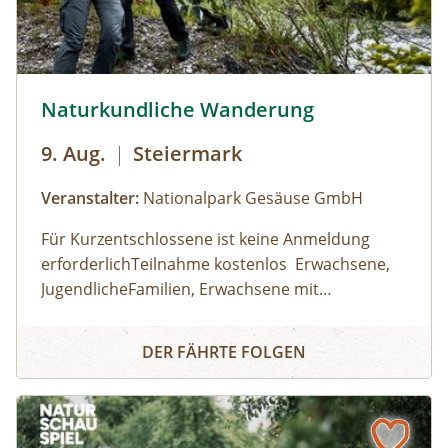
Naturkundliche Wanderung © Siehe Veranstalter
Naturkundliche Wanderung
9. Aug.
|
Steiermark
Veranstalter:
Nationalpark Gesäuse GmbH
Für Kurzentschlossene ist keine Anmeldung
erforderlichTeilnahme kostenlos Erwachsene,
JugendlicheFamilien, Erwachsene mit
KindernKinder und JugendlicheHaltestelle/
Gesäuse Haindlkar (RegioBus 912)
Naturkundliche Wanderung
Parkplatz HaindlkarhütteDauer: 09:00 Uhr -
Wetterfeste Kleidung, feste Schuhe; Getränk
DER FÄHRTE FOLGEN
16:30 Uhr
und Jause nach eigenem Bedarf