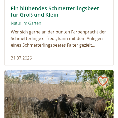
Tagpfauenaugen auf Wasserdost © Marion Jaros
Ein blühendes Schmetterlingsbeet
für Groß und Klein
Natur im Garten
Wer sich gerne an der bunten Farbenpracht der
Schmetterlinge erfreut, kann mit dem Anlegen
eines Schmetterlingsbeetes Falter gezielt
anlocken. Doch auch Raupenfutterpflanzen
31.07.2026
dürfen ausreichend mitgedacht werden. Denn
ohne Raupen gibt es keine schönen
Schmetterlinge!
Naturmagazin: Die Rückkehr der Big Five im Weinviertel
Die Rückkehr der Big Five im Weinviertel