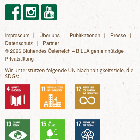
Facebook
Instagram
Youtube
Impressum
Über uns
Publikationen
Presse
Fußzeilenmenü
Datenschutz
Partner
© 2026 Blühendes Österreich – BILLA gemeinnützige
Privatstiftung
Wir unterstützen folgende UN-Nachhaltigkeitsziele, die
SDGs: