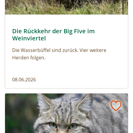
© Franziska Denner
Die Rückkehr der Big Five im
Naturmagazin: Die Rückkehr der Big Five im Weinviert
Weinviertel
Die Wasserbüffel sind zurück. Vier weitere
Herden folgen.
08.06.2026
Vom Acker zum Wildkatzen-Korridor