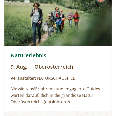
© Robert Maybach
Naturerlebnis
9. Aug.
|
Oberösterreich
Veranstalter:
NATURSCHAUSPIEL
Nix wie raus!Erfahrene und engagierte Guides
warten darauf, dich in die grandiose Natur
Oberösterreichs (ent)führen zu
dürfen:Haifischzähne finden, Brennnessel essen,
Naturerlebnis
Alpakas versorgen, Wassermonster fangen,