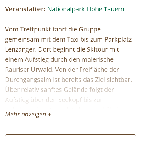
Veranstalter:
Nationalpark Hohe Tauern
Vom Treffpunkt fährt die Gruppe
gemeinsam mit dem Taxi bis zum Parkplatz
Lenzanger. Dort beginnt die Skitour mit
einem Aufstieg durch den malerische
Rauriser Urwald. Von der Freifläche der
Durchgangsalm ist bereits das Ziel sichtbar.
Über relativ sanftes Gelände folgt der
Aufstieg über den Seekopf bis zur
Kolmkarspitze. Je nach Schneeverhältnissen
Mehr anzeigen +
ist auch eine Abfahrtsvariante retour zur
Durchgangsalm möglich. Bei der Abfahrt ist
kein Taxi mehr notwendig. Es ist bei