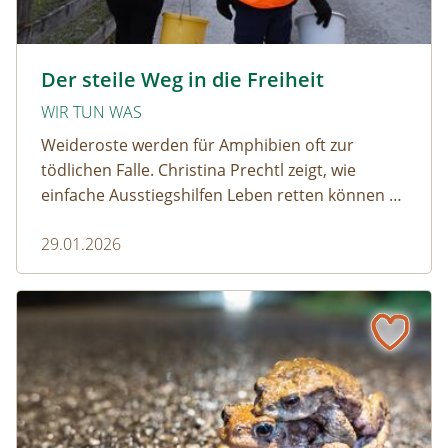
amphibien_team © christinaprechtl
Der steile Weg in die Freiheit
WIR TUN WAS
Weideroste werden für Amphibien oft zur
tödlichen Falle. Christina Prechtl zeigt, wie
einfache Ausstiegshilfen Leben retten können –
pragmatisch, wirksam und ohne großen
29.01.2026
Aufwand.
Wenn der Weiderost zur Falle wird