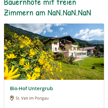
Bauernhöfe mit freien
Zimmern am NaN.NaN.NaN
Urlaub am Bauernhof: Bio-Hof Untergrub
Bio-Hof Untergrub
Urlaub am Bauernhof: Bio-Hof Untergrub
St. Veit im Pongau