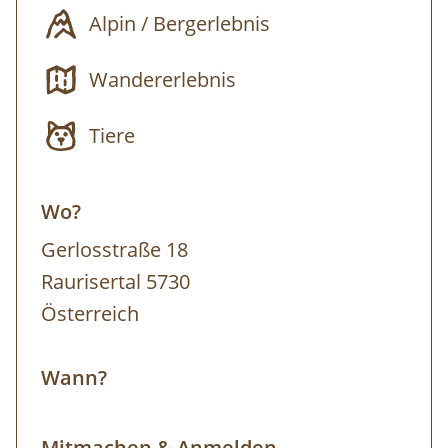
Alpin / Bergerlebnis
ausreichender Schneelage möglich bis zum
Parkplatz mit den Skiern abzufahren. zur
Wandererlebnis
Detailinfo
Tiere
Wo?
Gerlosstraße 18
Raurisertal 5730
Österreich
Wann?
Mitmachen & Anmelden