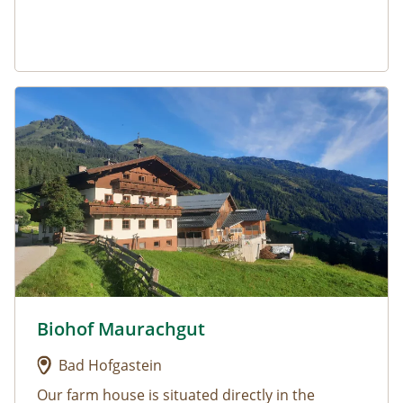
Urlaub am Bauernhof: Biohof Maurachgut
Biohof Maurachgut
Urlaub am Bauernhof: Biohof Maurachgut
Bad Hofgastein
Our farm house is situated directly in the