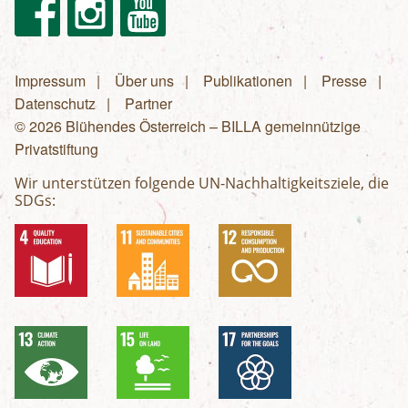
Facebook
Instagram
Youtube
Impressum
Über uns
Publikationen
Presse
Fußzeilenmenü
Datenschutz
Partner
© 2026 Blühendes Österreich – BILLA gemeinnützige
Privatstiftung
Wir unterstützen folgende UN-Nachhaltigkeitsziele, die
SDGs: