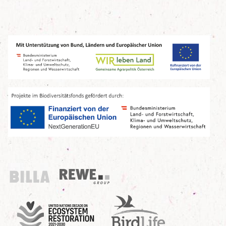
Billa
REWE Group
UN Decade
Birdlife