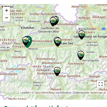
+
−
Leaflet | ©
OpenStreetMap
contributors
|
Datenquelle:
basemap.at