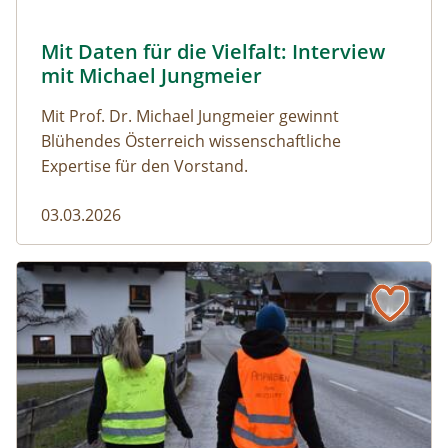
© Robert Harson
Mit Daten für die Vielfalt: Interview
Naturmagazin: Mit Daten für die Vielfalt: Interview mi
mit Michael Jungmeier
Mit Prof. Dr. Michael Jungmeier gewinnt
Blühendes Österreich wissenschaftliche
Expertise für den Vorstand.
03.03.2026
Der steile Weg in die Freiheit