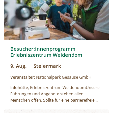
Termin aus dem Veranstaltungskalender an
oder organisiere dein privates
NATURSCHAUSPIEL: Jede Tour kann auf Anfrage
zu individuell vereinbarten Terminen
durchgeführt werden. ⁠
Besucher:innenprogramm Erlebniszentrum Weidendom ©
Besucher:innenprogramm
Erlebniszentrum Weidendom
9. Aug.
|
Steiermark
Veranstalter:
Nationalpark Gesäuse GmbH
Infohütte, Erlebniszentrum WeidendomUnsere
Führungen und Angebote stehen allen
Menschen offen. Sollte für eine barrierefreie
Teilnahme eine besondere Form der
Öffnungszeiten: (der Weidendom ist ganzjährig
Besucher:innenprogramm Erlebniszentrum Weidendom
Unterstützung erforderlich sein, wird um
frei betretbar, betreutes Besucherprogramm zu