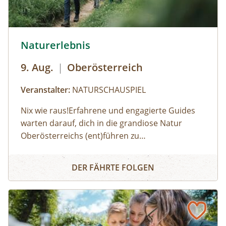
© Robert Maybach
Naturerlebnis
9. Aug.
|
Oberösterreich
Veranstalter:
NATURSCHAUSPIEL
Nix wie raus!Erfahrene und engagierte Guides
warten darauf, dich in die grandiose Natur
Oberösterreichs (ent)führen zu
dürfen:Haifischzähne finden, Brennnessel essen,
Naturerlebnis
Alpakas versorgen, Wassermonster fangen,
DER FÄHRTE FOLGEN
Fährtenlesen lernen, Höhlen erforschen, Honig
ernten, Pilze bestimmen, Probeklettern am Fels
und noch vieles mehr: Auf unserer Website
findest du alle Angebote, flexibel buchbar zum
Wunschtermin.So geht's:⁠Melde dich zu einem