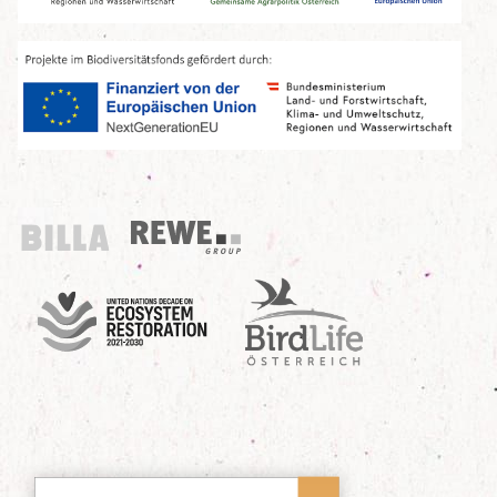
Billa
REWE Group
UN Decade
Birdlife