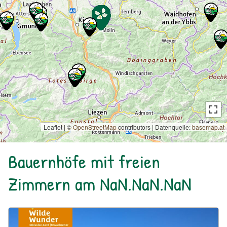
Leaflet | ©
OpenStreetMap
contributors
|
Datenquelle:
basemap.at
Bauernhöfe mit freien
Zimmern am NaN.NaN.NaN
Urlaub am Bauernhof: Bio Bauernhof Kurzeck