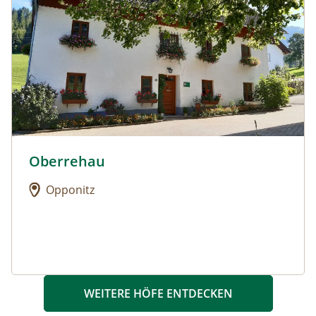
Oberrehau
Urlaub am Bauernhof: Oberrehau
Opponitz
WEITERE HÖFE ENTDECKEN