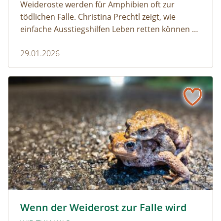
Weideroste werden für Amphibien oft zur
tödlichen Falle. Christina Prechtl zeigt, wie
einfache Ausstiegshilfen Leben retten können –
pragmatisch, wirksam und ohne großen
29.01.2026
Aufwand.
Wenn der Weiderost zur Falle wird
Krötenwanderung © Evelyn-kobben_adobestock
Wenn der Weiderost zur Falle wird