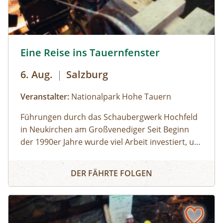
Uhr): Erwachsene: € 7,00Kinder und Jugendliche
bis 15 Jahre: € 5,00Familienkarte (max. 4
Personen): € 12,00
Eine Reise ins Tauernfenster © Siehe Veranstalter
Eine Reise ins Tauernfenster
6. Aug.
|
Salzburg
Veranstalter:
Nationalpark Hohe Tauern
Führungen durch das Schaubergwerk Hochfeld
in Neukirchen am Großvenediger Seit Beginn
der 1990er Jahre wurde viel Arbeit investiert, um
das alte Bergwerk in eine Erlebnisausstellung
Eine Reise ins Tauernfenster
umzubauen. Die Attraktion unter Tage bietet
DER FÄHRTE FOLGEN
spannende Einblicke in die alpine Geologie und
in die Geschichte des Nationalparks. Das
Schaubergwerk, eine Rarität in den Hohen
Tauern, wird durch Führungen den