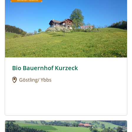
Bio Bauernhof Kurzeck
Urlaub am Bauernhof: Bio Bauernhof Kurzeck
Göstling/ Ybbs
Urlaub am Bauernhof: Dorferhof