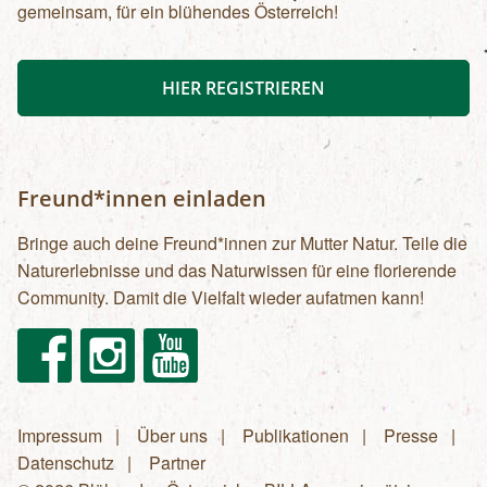
gemeinsam, für ein blühendes Österreich!
HIER REGISTRIEREN
Freund*innen einladen
Bringe auch deine Freund*innen zur Mutter Natur. Teile die
Naturerlebnisse und das Naturwissen für eine florierende
Community. Damit die Vielfalt wieder aufatmen kann!
Facebook
Instagram
Youtube
Impressum
Über uns
Publikationen
Presse
Fußzeilenmenü
Datenschutz
Partner