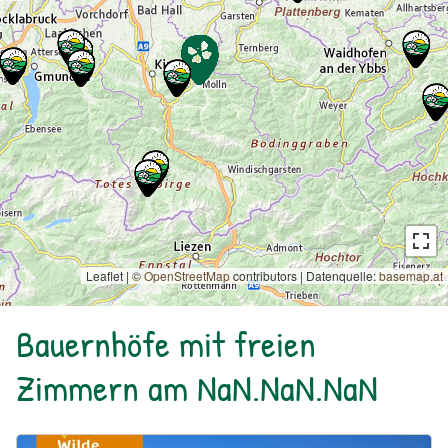
Leaflet | ©
OpenStreetMap
contributors
|
Datenquelle:
basemap.at
Bauernhöfe mit freien
Zimmern am NaN.NaN.NaN
Urlaub am Bauernhof: Bio Bauernhof Kurzeck