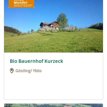
Bio Bauernhof Kurzeck
Urlaub am Bauernhof: Bio Bauernhof Kurzeck
Göstling/ Ybbs
Urlaub am Bauernhof: Dorferhof