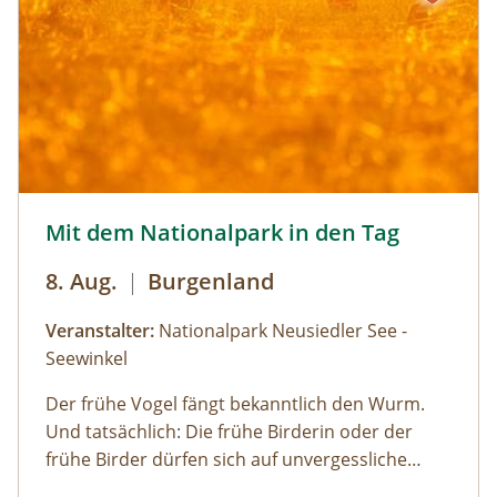
mit Blick über den Talschluss mit seinen
imposanten Felswänden, in denen sich Gämsen
tummeln. Der Rückweg erfolgt auf derselben
Strecke. zur Detailinformation
Mit dem Nationalpark in den Tag © Siehe Veranstalter
Mit dem Nationalpark in den Tag
8. Aug.
|
Burgenland
Veranstalter:
Nationalpark Neusiedler See -
Seewinkel
Der frühe Vogel fängt bekanntlich den Wurm.
Und tatsächlich: Die frühe Birderin oder der
frühe Birder dürfen sich auf unvergessliche
Naturbeobachtungen freuen, da viele Vögel früh