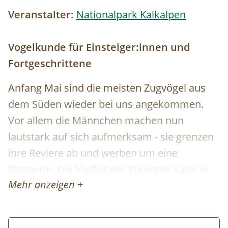
Veranstalter:
Nationalpark Kalkalpen
Vogelkunde für Einsteiger:innen und
Fortgeschrittene
Anfang Mai sind die meisten Zugvögel aus
dem Süden wieder bei uns angekommen.
Vor allem die Männchen machen nun
lautstark auf sich aufmerksam - sie grenzen
ihre Reviere ab und werben um eine
Partnerin. Die Vielfalt der Stimmen kann in
Mehr anzeigen +
dieser Zeit ganz schön verwirrend sein. Bei
dieser Tour am Hengstpass wollen wir
herausfinden, welche Vogelarten unterwegs