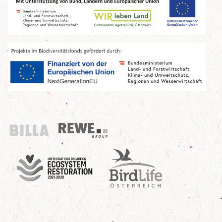
Billa
REWE Group
UN Decade
Birdlife