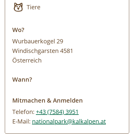
sind.
Tiere
Schwierigkeit:
Leicht
Wir wandern vom Treffpunkt beim Parkplatz
Wo?
Zickerreith am Hengstpass Richtung
Wurbauerkogel 29
Dörflmoaralm.
Windischgarsten 4581
Österreich
Wann?
Mitmachen & Anmelden
Telefon:
+43 (7584) 3951
E-Mail:
nationalpark@kalkalpen.at