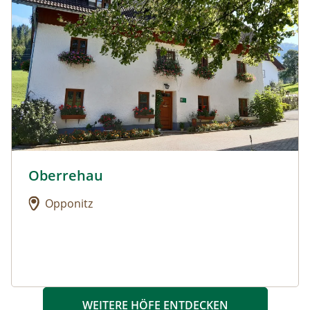
Oberrehau
Urlaub am Bauernhof: Oberrehau
Opponitz
WEITERE HÖFE ENTDECKEN