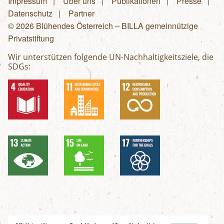
Impressum
Über uns
Publikationen
Presse
Fußzeilenmenü
Datenschutz
Partner
© 2026 Blühendes Österreich – BILLA gemeinnützige
Privatstiftung
Wir unterstützen folgende UN-Nachhaltigkeitsziele, die
SDGs: