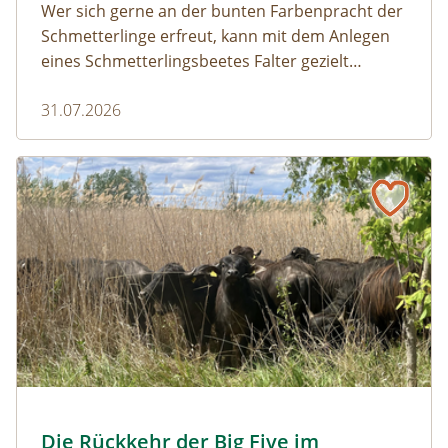
Wer sich gerne an der bunten Farbenpracht der
Schmetterlinge erfreut, kann mit dem Anlegen
eines Schmetterlingsbeetes Falter gezielt
anlocken. Doch auch Raupenfutterpflanzen
31.07.2026
dürfen ausreichend mitgedacht werden. Denn
ohne Raupen gibt es keine schönen
Schmetterlinge!
Naturmagazin: Die Rückkehr der Big Five im Weinviertel
Die Rückkehr der Big Five im Weinviertel
© Franziska Denner
Die Rückkehr der Big Five im
Naturmagazin: Die Rückkehr der Big Five im Weinviert