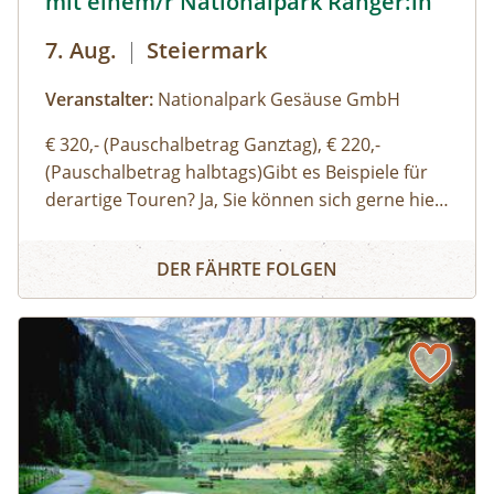
mit einem/r Nationalpark Ranger:in
7. Aug.
|
Steiermark
Veranstalter:
Nationalpark Gesäuse GmbH
€ 320,- (Pauschalbetrag Ganztag), € 220,-
(Pauschalbetrag halbtags)Gibt es Beispiele für
derartige Touren? Ja, Sie können sich gerne hier
(Link zu Buch dir deinen Guide auf der Website)
Buch dir deinen Guide – Privat-Tour mit einem/r Nationa
einen Überblick über unsere Standard-Touren
DER FÄHRTE FOLGEN
verschaffen. Sie können sich aber auch gerne
einfach thematische Schwerpunkte, Routen
oder Aktivitäten wünschen und wir organisieren
eine:n genau für Ihre Bedürfnisse passende:n
Ranger:in. Ich möchte auch gerne eine:n
Bergwanderführer:in oder eine:n Bergführer:in
buchen – wo ist das möglich? Bei schwierigen
Wanderungen in alpine Gipfelregionen,