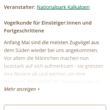
Veranstalter:
Nationalpark Kalkalpen
Vogelkunde für Einsteiger:innen und
Fortgeschrittene
Anfang Mai sind die meisten Zugvögel aus
dem Süden wieder bei uns angekommen.
Vor allem die Männchen machen nun
lautstark auf sich aufmerksam - sie grenzen
ihre Reviere ab und werben um eine
Partnerin. Die Vielfalt der Stimmen kann in
Mehr anzeigen +
dieser Zeit ganz schön verwirrend sein. Bei
dieser Tour am Hengstpass wollen wir
herausfinden, welche Vogelarten unterwegs