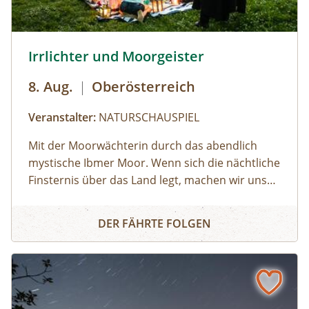
© Brothers Studio
Irrlichter und Moorgeister
8. Aug.
|
Oberösterreich
Veranstalter:
NATURSCHAUSPIEL
Mit der Moorwächterin durch das abendlich
mystische Ibmer Moor. Wenn sich die nächtliche
Finsternis über das Land legt, machen wir uns
auf ins Ibmer Moor. In diesem größten
Irrlichter und Moorgeister
Moorkomplex Österreichs finden seltene Tiere
DER FÄHRTE FOLGEN
und Pflanzen ideale Lebensbedingungen. Wir
spüren im Laternenschein die beeindruckende
Stimmung und Mystik dieser sagenumwobenen
Urlandschaft und ergründen so manches
Moorgeheimnis.Infos und Buchung: