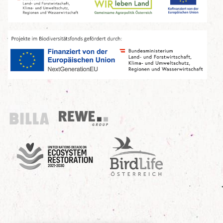
Billa
REWE Group
UN Decade
Birdlife