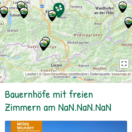
Leaflet | ©
OpenStreetMap
contributors
|
Datenquelle:
basemap.at
Bauernhöfe mit freien
Zimmern am NaN.NaN.NaN
Urlaub am Bauernhof: Bio Bauernhof Kurzeck