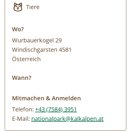
sind.
Tiere
Schwierigkeit:
Leicht
Wir wandern vom Treffpunkt beim Parkplatz
Wo?
Zickerreith am Hengstpass Richtung
Wurbauerkogel 29
Dörflmoaralm.
Windischgarsten 4581
Österreich
Wann?
Mitmachen & Anmelden
Telefon:
+43 (7584) 3951
E-Mail:
nationalpark@kalkalpen.at