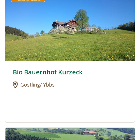
Bio Bauernhof Kurzeck
Urlaub am Bauernhof: Bio Bauernhof Kurzeck
Göstling/ Ybbs
Urlaub am Bauernhof: Dorferhof