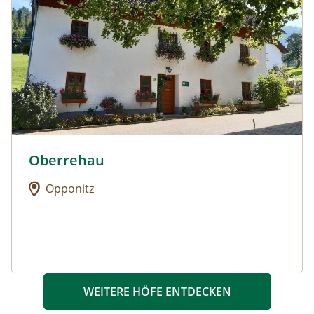
Oberrehau
Urlaub am Bauernhof: Oberrehau
Opponitz
WEITERE HÖFE ENTDECKEN