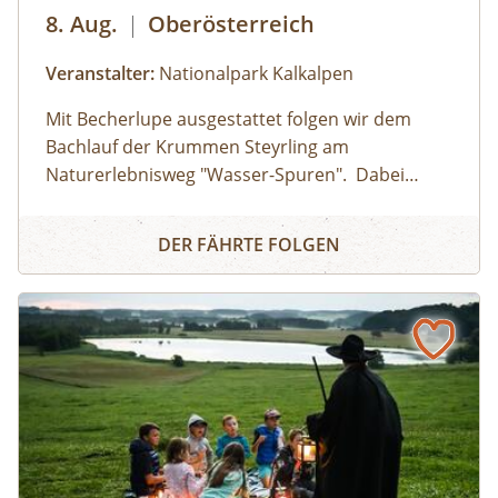
8. Aug.
|
Oberösterreich
Veranstalter:
Nationalpark Kalkalpen
Mit Becherlupe ausgestattet folgen wir dem
Bachlauf der Krummen Steyrling am
Naturerlebnisweg "Wasser-Spuren". Dabei
entdecken wir die faszinierenden Lebewesen im
Erlebnistag Wasser-Lebens-Räume
Bergbach, die sich oft unter Steinen verbergen
DER FÄHRTE FOLGEN
und lüften die rätselhaften Eigenschaften des
Wassers.