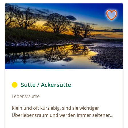
Sutte / Ackersutte
Naturlexikon: Sutte / Ackersutte
Ackersutte © Robert Chalmers/pixabay (CC0)
Sutte / Ackersutte
Naturlexikon: Sutte / Ackersutte
Lebensräume
Klein und oft kurzlebig, sind sie wichtiger
Überlebensraum und werden immer seltener...