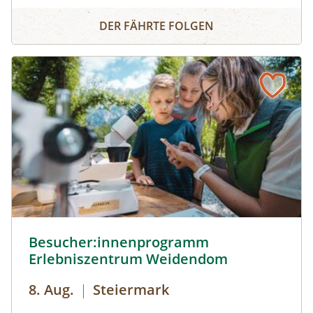
Erlebnistag Wasser-Lebens-Räume
Bergbach, die sich oft unter Steinen verbergen
DER FÄHRTE FOLGEN
und lüften die rätselhaften Eigenschaften des
Wassers.
Besucher:innenprogramm Erlebniszentrum Weidendom ©
Besucher:innenprogramm
Erlebniszentrum Weidendom
8. Aug.
|
Steiermark