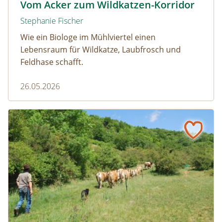
Vom Acker zum Wildkatzen-Korridor
Stephanie Fischer
Wie ein Biologe im Mühlviertel einen
Lebensraum für Wildkatze, Laubfrosch und
Feldhase schafft.
26.05.2026
Naturmagazin: Warum die Berghexe Rinder braucht
Warum die Berghexe Rinder braucht