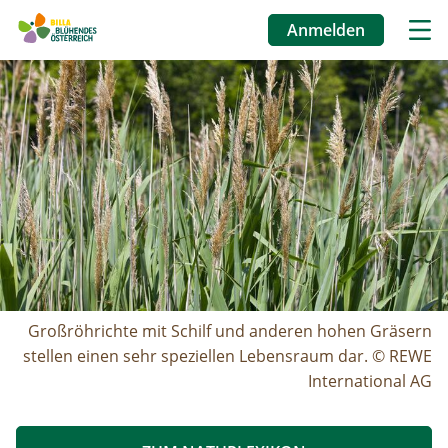
Anmelden
Benutzermenü
Image
Direkt
zum
Inhalt
Großröhrichte mit Schilf und anderen hohen Gräsern
stellen einen sehr speziellen Lebensraum dar. © REWE
International AG