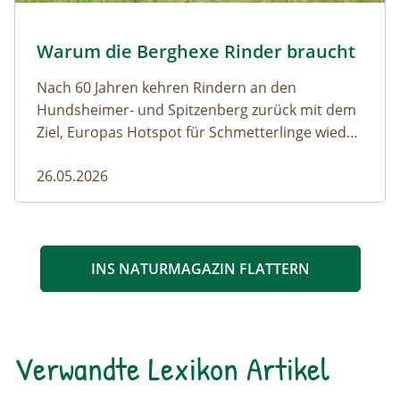
Almauftrieb © N. Razumovsky
Warum die Berghexe Rinder braucht
Naturmagazin: Warum die Berghexe Rinder braucht
Nach 60 Jahren kehren Rindern an den
Hundsheimer- und Spitzenberg zurück mit dem
Ziel, Europas Hotspot für Schmetterlinge wieder
aufleben zu lassen.
26.05.2026
INS NATURMAGAZIN FLATTERN
Verwandte Lexikon Artikel