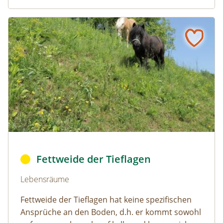
Fettweide der Tieflagen
Naturlexikon: Fettweide der Tieflagen
bo_fettweide1 © © 2015 REWE International Dienstleistu
Fettweide der Tieflagen
Naturlexikon: Fettweide der Tieflagen
Lebensräume
Fettweide der Tieflagen hat keine spezifischen
Ansprüche an den Boden, d.h. er kommt sowohl