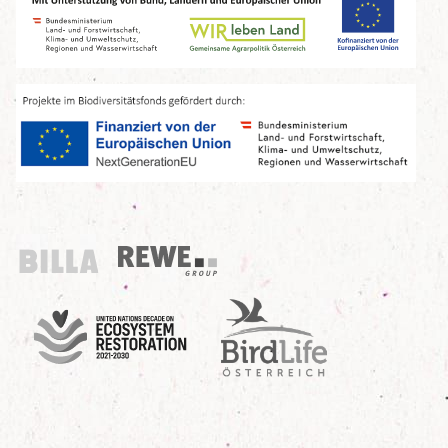
Billa
REWE Group
UN Decade
Birdlife