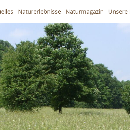
elles
Naturerlebnisse
Naturmagazin
Unsere 
uptnavigation
Direkt
zum
Inhalt