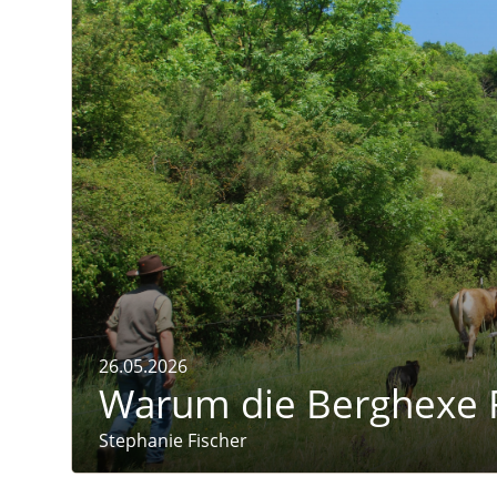
Naturmagazin: Warum die Berghexe Rinder bra
26.05.2026
Warum die Berghexe R
Stephanie Fischer