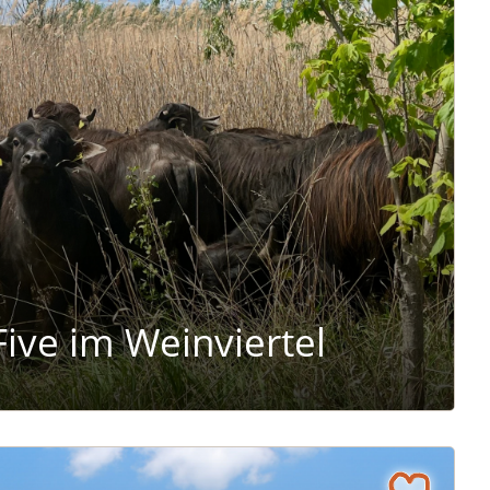
nviertel
Five im Weinviertel
t