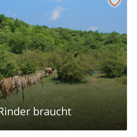
ucht
inder braucht