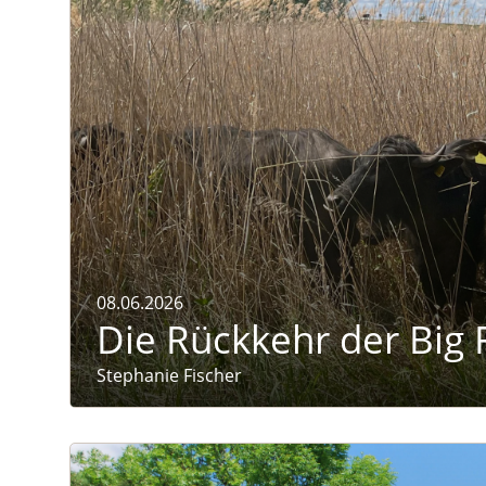
Naturmagazin: Die Rückkehr der Big Five im Wei
08.06.2026
Die Rückkehr der Big 
Stephanie Fischer
Naturmagazin: Warum die Berghexe Rinder brauch
Warum die Berghexe Rinder braucht