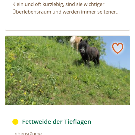
Klein und oft kurzlebig, sind sie wichtiger
Überlebensraum und werden immer seltener...
Fettweide der Tieflagen
Naturlexikon: Fettweide der Tieflagen
bo_fettweide1 © © 2015 REWE International Dienstleistu
Fettweide der Tieflagen
Naturlexikon: Fettweide der Tieflagen
Lebensräume