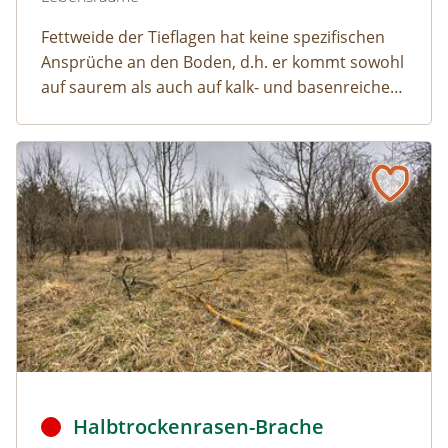
Fettweide der Tieflagen hat keine spezifischen
Ansprüche an den Boden, d.h. er kommt sowohl
auf saurem als auch auf kalk- und basenreichem
Untergrund vor.
Halbtrockenrasen-Brache
Naturlexikon: Halbtrockenrasen-Brache
Durch die Aufgabe der Beweidung entsteht eine Rasenbr
Halbtrockenrasen-Brache
Naturlexikon: Halbtrockenrasen-Brache