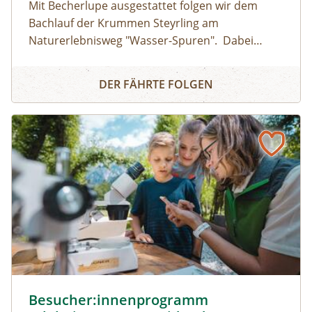
Mit Becherlupe ausgestattet folgen wir dem
Bachlauf der Krummen Steyrling am
Naturerlebnisweg "Wasser-Spuren". Dabei
entdecken wir die faszinierenden Lebewesen im
Erlebnistag Wasser-Lebens-Räume
Bergbach, die sich oft unter Steinen verbergen
DER FÄHRTE FOLGEN
und lüften die rätselhaften Eigenschaften des
Wassers.
Besucher:innenprogramm Erlebniszentrum Weidendom ©
Besucher:innenprogramm