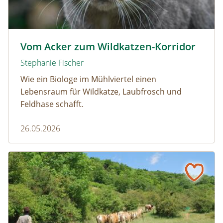
Wildkatze © D. Manhart
Vom Acker zum Wildkatzen-Korridor
Stephanie Fischer
Wie ein Biologe im Mühlviertel einen
Lebensraum für Wildkatze, Laubfrosch und
Feldhase schafft.
26.05.2026
Naturmagazin: Warum die Berghexe Rinder braucht
Warum die Berghexe Rinder braucht