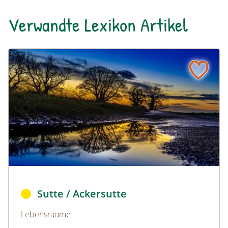
Verwandte Lexikon Artikel
Sutte / Ackersutte
Naturlexikon: Sutte / Ackersutte
Ackersutte © Robert Chalmers/pixabay (CC0)
Sutte / Ackersutte
Naturlexikon: Sutte / Ackersutte
Lebensräume