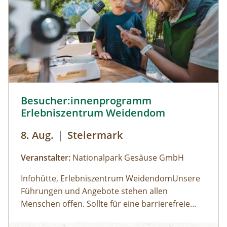
Besucher:innenprogramm Erlebniszentrum Weidendom ©
Besucher:innenprogramm
Erlebniszentrum Weidendom
8. Aug.
|
Steiermark
Veranstalter:
Nationalpark Gesäuse GmbH
Infohütte, Erlebniszentrum WeidendomUnsere
Führungen und Angebote stehen allen
Menschen offen. Sollte für eine barrierefreie
Teilnahme eine besondere Form der
Öffnungszeiten: (der Weidendom ist ganzjährig