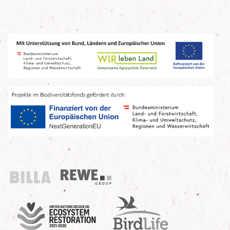
Billa
REWE Group
UN Decade
Birdlife