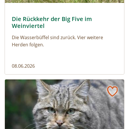
© Franziska Denner
Die Rückkehr der Big Five im
Naturmagazin: Die Rückkehr der Big Five im Weinviert
Weinviertel
Die Wasserbüffel sind zurück. Vier weitere
Herden folgen.
08.06.2026
Vom Acker zum Wildkatzen-Korridor