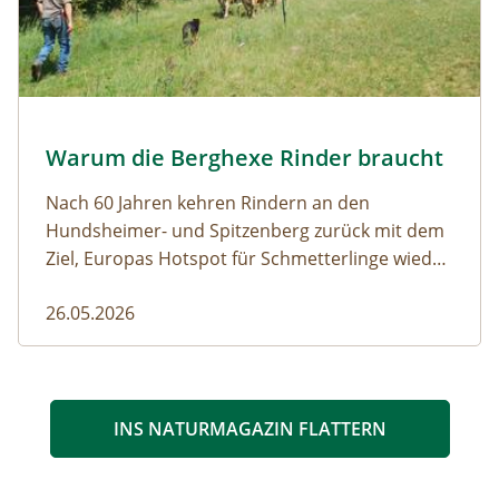
Almauftrieb © N. Razumovsky
Warum die Berghexe Rinder braucht
Naturmagazin: Warum die Berghexe Rinder braucht
Nach 60 Jahren kehren Rindern an den
Hundsheimer- und Spitzenberg zurück mit dem
Ziel, Europas Hotspot für Schmetterlinge wieder
aufleben zu lassen.
26.05.2026
INS NATURMAGAZIN FLATTERN