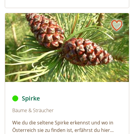
Spirke
Naturlexikon: Spirke
Spirke, junge Zapfen © Queryzo/Wikimedia Commons (G
Spirke
Naturlexikon: Spirke
Bäume & Sträucher
Wie du die seltene Spirke erkennst und wo in
Österreich sie zu finden ist, erfährst du hier...