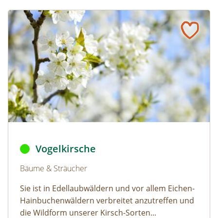
Vogelkirsche
Naturlexikon: Vogelkirsche
Vogelkirsche © Peggy Choucair/pixabay (CC0)
Vogelkirsche
Naturlexikon: Vogelkirsche
Bäume & Sträucher
Sie ist in Edellaubwäldern und vor allem Eichen-
Hainbuchenwäldern verbreitet anzutreffen und
die Wildform unserer Kirsch-Sorten...