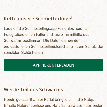
320,- pro Tag und bei Bergführer:innen ab €
480,- pro Tag, je nach genauer Anforderung.
Wenden Sie sich gerne an uns, wir vermitteln Sie
Rette unsere Schmetterlinge!
weiter.Öffentliche Verkehrsmittel
Lade dir die Schmetterlingsapp kostenlos herunter.
Fotografiere einen Falter und lasse ihn mithilfe des
Schwarms bestimmen. Die Daten dienen der
professionellen Schmetterlingsforschung – zum Schutz der
sensiblen Schönheiten.
APP HERUNTERLADEN
Werde Teil des Schwarms
Herein geflattert! Unser Portal bringt dich in die Natur.
Erhalte Naturerlebnisse und Naturschutzwissen aus erster