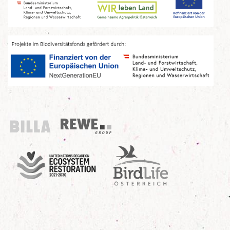
Billa
REWE Group
UN Decade
Birdlife