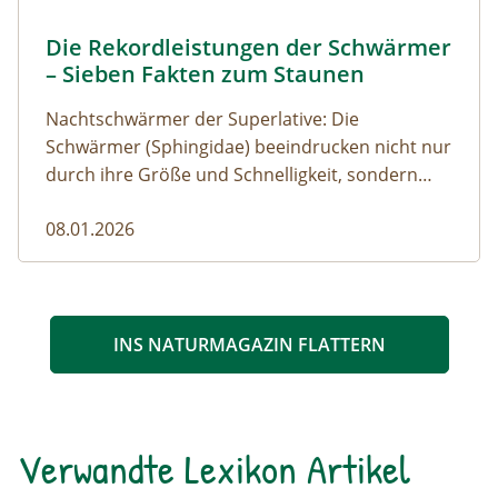
Ligusterschwärmer © Marion Jaros
Die Rekordleistungen der Schwärmer
Naturmagazin: Die Rekordleistungen der Schwärmer 
– Sieben Fakten zum Staunen
Nachtschwärmer der Superlative: Die
Schwärmer (Sphingidae) beeindrucken nicht nur
durch ihre Größe und Schnelligkeit, sondern
auch durch erstaunliche Fähigkeiten wie
08.01.2026
Rekordwachstum, lernfähige Raupen,
kilometerlange Wanderungen und faszinierende
Rüsselvielfalt. Entdecke die fliegenden
Helikopter der Nacht und ihre cleveren Tricks in
der Natur!
INS NATURMAGAZIN FLATTERN
Verwandte Lexikon Artikel