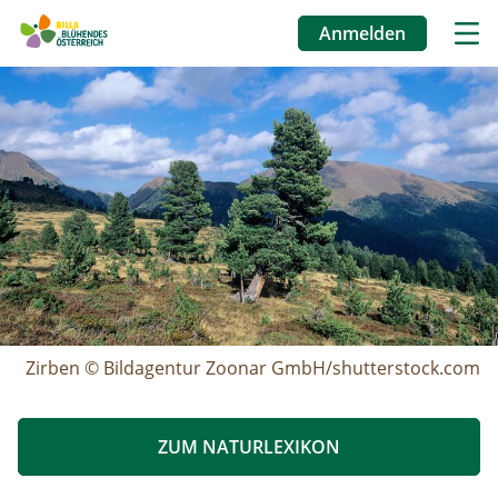
Anmelden
Benutzermenü
Image
Direkt
zum
Inhalt
Zirben © Bildagentur Zoonar GmbH/shutterstock.com
ZUM NATURLEXIKON