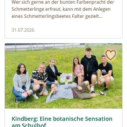
Wer sich gerne an der bunten Farbenpracht der
Schmetterlinge erfreut, kann mit dem Anlegen
eines Schmetterlingsbeetes Falter gezielt
anlocken. Doch auch Raupenfutterpflanzen
31.07.2026
dürfen ausreichend mitgedacht werden. Denn
ohne Raupen gibt es keine schönen
Schmetterlinge!
Kindberg: Eine botanische Sensation am Schulhof
© Thomas Hausberger
Kindberg: Eine botanische Sensation
am Schulhof