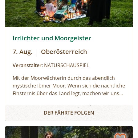
© Brothers Studio
Irrlichter und Moorgeister
7. Aug.
|
Oberösterreich
Veranstalter:
NATURSCHAUSPIEL
Mit der Moorwächterin durch das abendlich
mystische Ibmer Moor. Wenn sich die nächtliche
Finsternis über das Land legt, machen wir uns
auf ins Ibmer Moor. In diesem größten
Irrlichter und Moorgeister
Moorkomplex Österreichs finden seltene Tiere
DER FÄHRTE FOLGEN
und Pflanzen ideale Lebensbedingungen. Wir
spüren im Laternenschein die beeindruckende
Stimmung und Mystik dieser sagenumwobenen