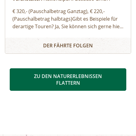
€ 320,- (Pauschalbetrag Ganztag), € 220,-
(Pauschalbetrag halbtags)Gibt es Beispiele für
derartige Touren? Ja, Sie können sich gerne hier
(Link zu Buch dir deinen Guide auf der Website)
Buch dir deinen Guide – Privat-Tour mit einem/r Nationa
einen Überblick über unsere Standard-Touren
DER FÄHRTE FOLGEN
verschaffen. Sie können sich aber auch gerne
einfach thematische Schwerpunkte, Routen
oder Aktivitäten wünschen und wir organisieren
eine:n genau für Ihre Bedürfnisse passende:n
ZU DEN NATURERLEBNISSEN
Ranger:in. Ich möchte auch gerne eine:n
FLATTERN
Bergwanderführer:in oder eine:n Bergführer:in
buchen – wo ist das möglich? Bei schwierigen
Wanderungen in alpine Gipfelregionen,
Klettertouren oder Schitouren sollten Sie sich
von Bergführer:innen oder
Bergwanderführer:innen begleiten lassen. Die
Kosten liegen bei Bergwanderführer:innen bei €