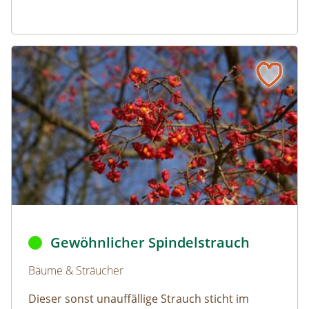
Gewöhnlicher Spindelstrauch
Naturlexikon: Gewöhnlicher Spindelstrauch
Gewöhnlicher Spindelstrauch © Benjamin Zwittnig,
Euony
Gewöhnlicher Spindelstrauch
Naturlexikon: Gewöhnlicher Spindelstrauch
Bäume & Sträucher
Dieser sonst unauffällige Strauch sticht im