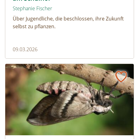
Stephanie Fischer
Über Jugendliche, die beschlossen, ihre Zukunft
selbst zu pflanzen.
09.03.2026
Naturmagazin: Die Rekordleistungen der Schwärmer – S
Die Rekordleistungen der Schwärmer – Sieben Fakten z