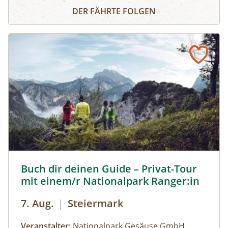
Klangmeditation - im Wald der Sinne
Trommeln, Gong, Kristallschalen und anderen
DER FÄHRTE FOLGEN
Instrumenten.
Buch dir deinen Guide – Privat-Tour mit einem/r National
Buch dir deinen Guide – Privat-Tour
mit einem/r Nationalpark Ranger:in
7. Aug.
|
Steiermark
Veranstalter:
Nationalpark Gesäuse GmbH