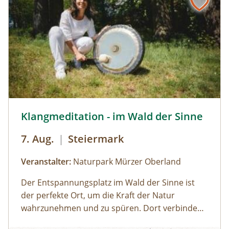
Urlandschaft und ergründen so manches
Moorgeheimnis.Infos und Buchung:
© Naturpark Mürzer Oberland,
Klangmeditation - im Wald der Sinne
7. Aug.
|
Steiermark
Veranstalter:
Naturpark Mürzer Oberland
Der Entspannungsplatz im Wald der Sinne ist
der perfekte Ort, um die Kraft der Natur
wahrzunehmen und zu spüren. Dort verbinden
wir uns mit den heilsamen Klängen von