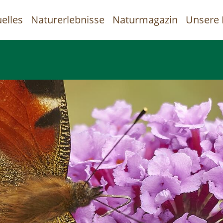
elles
Naturerlebnisse
Naturmagazin
Unsere 
uptnavigation
Direkt
zum
Inhalt