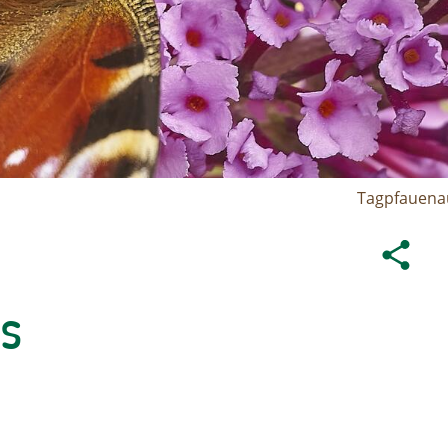
Tagpfauenau
s