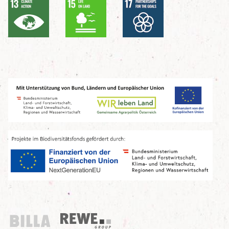
Billa
REWE Group