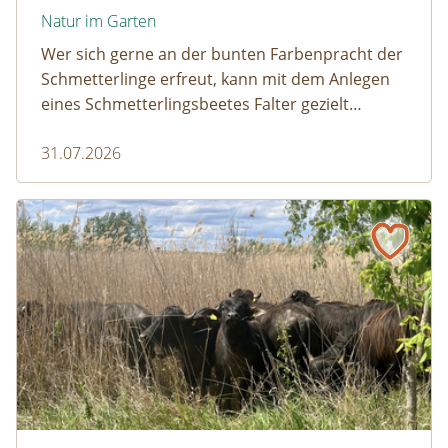
Natur im Garten
Wer sich gerne an der bunten Farbenpracht der
Schmetterlinge erfreut, kann mit dem Anlegen
eines Schmetterlingsbeetes Falter gezielt
anlocken. Doch auch Raupenfutterpflanzen
31.07.2026
dürfen ausreichend mitgedacht werden. Denn
ohne Raupen gibt es keine schönen
Schmetterlinge!
Naturmagazin: Die Rückkehr der Big Five im Weinviertel
Die Rückkehr der Big Five im Weinviertel