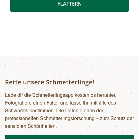
(Voranmeldung erforderlich). Am
Samstag, Sonntag, jeweils 10:00 bis 18:00 Uhr
FLATTERN
Veranstaltungsort befindet sich ein
rollstuhlgerechtes WC. Kosten für
Forschungsprogramme (11:00, 14:00 und 16:00
Uhr): Erwachsene: € 7,00Kinder und Jugendliche
bis 15 Jahre: € 5,00Familienkarte (max. 4
Personen): € 12,00
Rette unsere Schmetterlinge!
Lade dir die Schmetterlingsapp kostenlos herunter.
Fotografiere einen Falter und lasse ihn mithilfe des
Schwarms bestimmen. Die Daten dienen der
professionellen Schmetterlingsforschung – zum Schutz der
sensiblen Schönheiten.