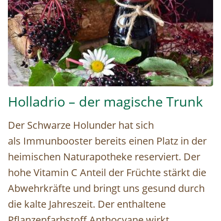
holunder-saft © (c) Pixabay.com
Holladrio – der magische Trunk
Der Schwarze Holunder hat sich
als Immunbooster bereits einen Platz in der
heimischen Naturapotheke reserviert. Der
hohe Vitamin C Anteil der Früchte stärkt die
Abwehrkräfte und bringt uns gesund durch
die kalte Jahreszeit. Der enthaltene
Pflanzenfarbstoff Anthocyane wirkt