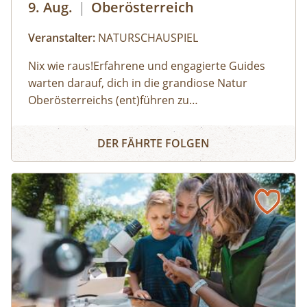
9. Aug.
|
Oberösterreich
Veranstalter:
NATURSCHAUSPIEL
Nix wie raus!Erfahrene und engagierte Guides
warten darauf, dich in die grandiose Natur
Oberösterreichs (ent)führen zu
dürfen:Haifischzähne finden, Brennnessel essen,
Naturerlebnis
Alpakas versorgen, Wassermonster fangen,
DER FÄHRTE FOLGEN
Fährtenlesen lernen, Höhlen erforschen, Honig
ernten, Pilze bestimmen, Probeklettern am Fels
und noch vieles mehr: Auf unserer Website
findest du alle Angebote, flexibel buchbar zum
Wunschtermin.So geht's:⁠Melde dich zu einem
Termin aus dem Veranstaltungskalender an
oder organisiere dein privates
NATURSCHAUSPIEL: Jede Tour kann auf Anfrage
zu individuell vereinbarten Terminen
durchgeführt werden. ⁠