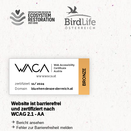
UN Decade
Birdlife