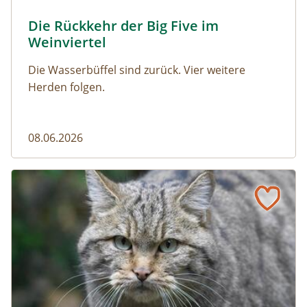
© Franziska Denner
Die Rückkehr der Big Five im
Naturmagazin: Die Rückkehr der Big Five im Weinviert
Weinviertel
Die Wasserbüffel sind zurück. Vier weitere
Herden folgen.
08.06.2026
Vom Acker zum Wildkatzen-Korridor