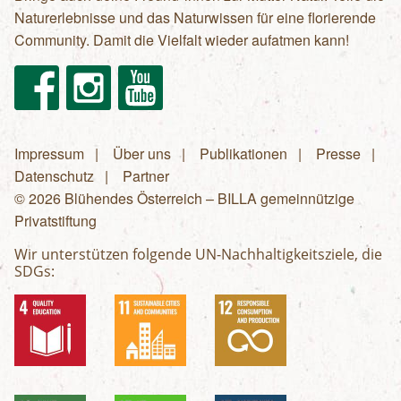
Naturerlebnisse und das Naturwissen für eine florierende
Community. Damit die Vielfalt wieder aufatmen kann!
Facebook
Instagram
Youtube
Impressum
Über uns
Publikationen
Presse
Fußzeilenmenü
Datenschutz
Partner
© 2026 Blühendes Österreich – BILLA gemeinnützige
Privatstiftung
Wir unterstützen folgende UN-Nachhaltigkeitsziele, die
SDGs: