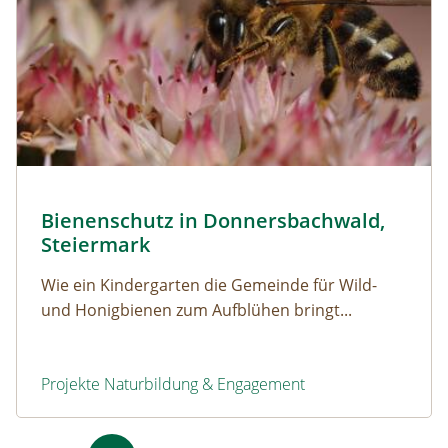
Honigbiene bei der Nektarsuche © Claudia Plank
Bienenschutz in Donnersbachwald,
Naturerfolg: Bienenschutz in Donnersbachwald, Stei
Steiermark
Wie ein Kindergarten die Gemeinde für Wild-
und Honigbienen zum Aufblühen bringt...
Projekte Naturbildung & Engagement
Bienenschutz in Donnersbachwald, Steiermark
Seitennummerierung