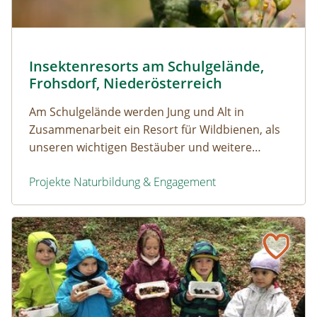
Biene beim Blütenbesuch (Borretsch) © Waldherr
Insektenresorts am Schulgelände,
Naturerfolg: Insektenresorts am Schulgelände, Frohsd
Frohsdorf, Niederösterreich
Am Schulgelände werden Jung und Alt in
Zusammenarbeit ein Resort für Wildbienen, als
unseren wichtigen Bestäuber und weitere
Insekten errichten
Projekte Naturbildung & Engagement
Insektenresorts am Schulgelände, Frohsdorf, Niederöste
Naturerfolg: Naschgarten in Kufstein, Tirol