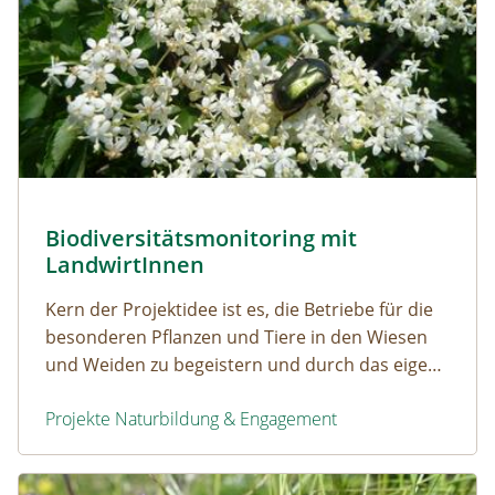
Die Blüte des Schwarzen Hollers wird zur Klimabeobach
Biodiversitätsmonitoring mit
Naturerfolg: Biodiversitätsmonitoring mit LandwirtIn
LandwirtInnen
Kern der Projektidee ist es, die Betriebe für die
besonderen Pflanzen und Tiere in den Wiesen
und Weiden zu begeistern und durch das eigene
Beobachten und Zählen von ausgewählten
Projekte Naturbildung & Engagement
Zeigerarten Zusammenhänge zwischen
Bewirtschaftung und Vorkommen von
Biodiversitätsmonitoring mit LandwirtInnen
besonderen Arten besser zu verstehen
Naturerfolg: Schmetterlings-Monitoring in Vorarlberg