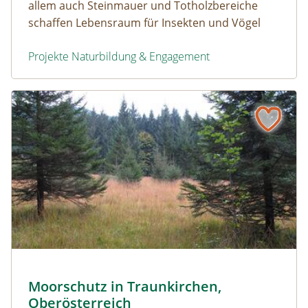
allem auch Steinmauer und Totholzbereiche
schaffen Lebensraum für Insekten und Vögel
Projekte Naturbildung & Engagement
Naturpark - Schulgärten Ötscher-Tormäuer, Niederöster
Naturerfolg: Moorschutz in Traunkirchen, Oberösterreic
Kirchbergmoos © Greenteam / Christian Eichberger
Moorschutz in Traunkirchen,
Naturerfolg: Moorschutz in Traunkirchen, Oberösterr
Oberösterreich