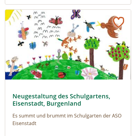
Schmetterlings-Monitoring in Vorarlberg
Naturerfolg: Neugestaltung des Schulgartens, Eisenstadt
Kinderzeichnung - so soll der Schulgarten aussehen © AS
Neugestaltung des Schulgartens,
Naturerfolg: Neugestaltung des Schulgartens, Eisenst
Eisenstadt, Burgenland
Es summt und brummt im Schulgarten der ASO
Eisenstadt