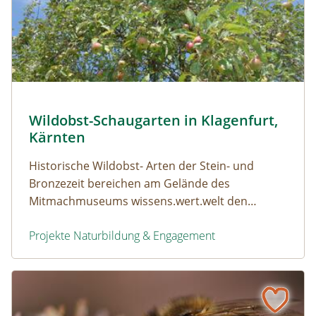
Apfelbaum © Kuratorium Pfahlbauten/Lieselore Meyer
Wildobst-Schaugarten in Klagenfurt,
Naturerfolg: Wildobst-Schaugarten in Klagenfurt, Kär
Kärnten
Historische Wildobst- Arten der Stein- und
Bronzezeit bereichen am Gelände des
Mitmachmuseums wissens.wert.welt den
Pfahlbaugarten
Projekte Naturbildung & Engagement
Wildobst-Schaugarten in Klagenfurt, Kärnten
Naturerfolg: Bienenschutz in Donnersbachwald, Steierm