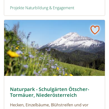
Projekte Naturbildung & Engagement
Neugestaltung des Schulgartens, Eisenstadt, Burgenland
Naturerfolg: Naturpark - Schulgärten Ötscher-Tormäuer,
Blumenwiese im NP Ötscher-Tormäuer © weinfranz
Naturpark - Schulgärten Ötscher-
Naturerfolg: Naturpark - Schulgärten Ötscher-Tormäu
Tormäuer, Niederösterreich
Hecken, Einzelbäume, Blühstreifen und vor