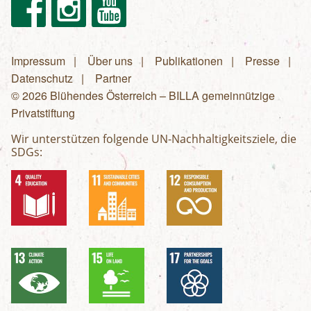
Facebook
Instagram
Youtube
Impressum
Über uns
Publikationen
Presse
Fußzeilenmenü
Datenschutz
Partner
© 2026 Blühendes Österreich – BILLA gemeinnützige
Privatstiftung
Wir unterstützen folgende UN-Nachhaltigkeitsziele, die
SDGs: