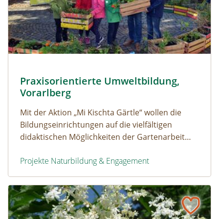
Pflanzen für den Praxisunterricht © Obst- und Gartenkul
Praxisorientierte Umweltbildung,
Naturerfolg: Praxisorientierte Umweltbildung, Vorarl
Vorarlberg
Mit der Aktion „Mi Kischta Gärtle“ wollen die
Bildungseinrichtungen auf die vielfältigen
didaktischen Möglichkeiten der Gartenarbeit
aufmerksam machen .
Projekte Naturbildung & Engagement
Praxisorientierte Umweltbildung, Vorarlberg
Naturerfolg: Biodiversitätsmonitoring mit LandwirtInnen