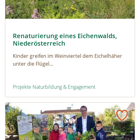
Steibergwald dient als Vorbild © Manuel Denner
Renaturierung eines Eichenwalds,
Naturerfolg: Renaturierung eines Eichenwalds, Nieder
Niederösterreich
Kinder greifen im Weinviertel dem Eichelhäher
unter die Flügel...
Projekte Naturbildung & Engagement
Renaturierung eines Eichenwalds, Niederösterreich
Naturerfolg: Praxisorientierte Umweltbildung, Vorarlber