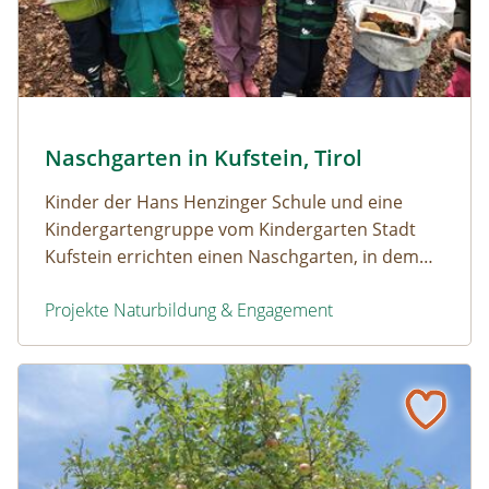
Natur entdecken © Kindergarten Stadt Kufstein
Naschgarten in Kufstein, Tirol
Naturerfolg: Naschgarten in Kufstein, Tirol
Kinder der Hans Henzinger Schule und eine
Kindergartengruppe vom Kindergarten Stadt
Kufstein errichten einen Naschgarten, in dem
Natur erlebbar und erschmeckbar wird
Projekte Naturbildung & Engagement
Naschgarten in Kufstein, Tirol
Naturerfolg: Wildobst-Schaugarten in Klagenfurt, Kärnte