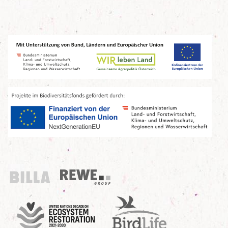
Billa
REWE Group
UN Decade
Birdlife