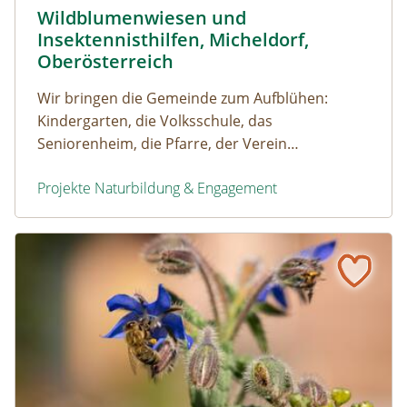
Wildblumenwiesen und
Naturerfolg: Wildblumenwiesen und Insektennisthilfen
Insektennisthilfen, Micheldorf,
Oberösterreich
Wir bringen die Gemeinde zum Aufblühen:
Kindergarten, die Volksschule, das
Seniorenheim, die Pfarre, der Verein
Bergmandel und die Marktgemeinde
Projekte Naturbildung & Engagement
Wildblumenwiesen und Insektennisthilfen, Micheldorf, O
Naturerfolg: Insektenresorts am Schulgelände, Frohsdorf