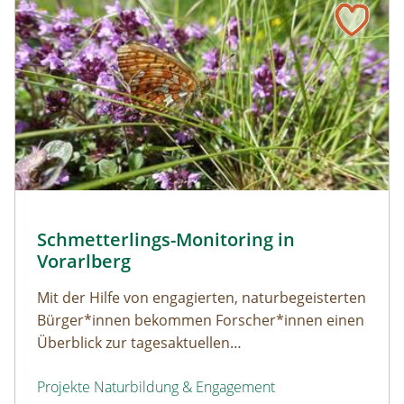
Silberfleck-Perlmuttfalter (Boloria euphrosyne) © P. Scha
Schmetterlings-Monitoring in
Naturerfolg: Schmetterlings-Monitoring in Vorarlberg
Vorarlberg
Mit der Hilfe von engagierten, naturbegeisterten
Bürger*innen bekommen Forscher*innen einen
Überblick zur tagesaktuellen
Schmetterlingsdaten, die wissenschaftlich
Projekte Naturbildung & Engagement
ausgewertet werden.