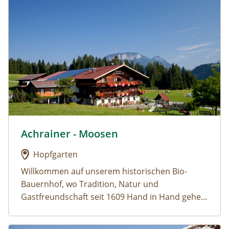
Urlaub am Bauernhof: Achrainer - Moosen
Achrainer - Moosen
Urlaub am Bauernhof: Achrainer - Moosen
Hopfgarten
Willkommen auf unserem historischen Bio-
Bauernhof, wo Tradition, Natur und
Gastfreundschaft seit 1609 Hand in Hand gehen.
Unsere Familie ist stolz, seit Generationen die
Ferienwohnungen: „Alpenrose“ und „Hohe
Tiroler Alpen zu bewirtschaften und unsere
Salve“