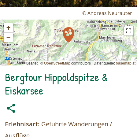
© Andreas Neurauter
+
−
Leaflet | ©
OpenStreetMap
contributors
|
Datenquelle:
basemap.at
Bergtour Hippoldspitze &
Eiskarsee
Erlebnisart:
Geführte Wanderungen /
Ausflüge