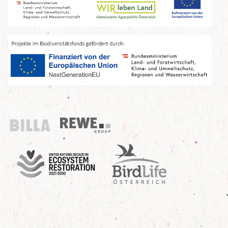
Billa
REWE Group
UN Decade
Birdlife