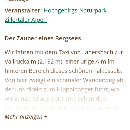
Veranstalter:
Hochgebirgs-Naturpark
Zillertaler Alpen
Der Zauber eines Bergsees
Wir fahren mit dem Taxi von Lanersbach zur
Vallruckalm (2.132 m), einer urige Alm im
hinteren Bereich dieses schönen Talkessels.
Von hier zweigt ein schmaler Wanderweg ab,
der uns direkt zum Hippoldanger führt, wo
wir zunächst aus der Ferne schon den
Eiskarsee bewundern können. Wir wandern
Mehr anzeigen +
weiter bis zur Hippoldspitze (2.642 m) und
genießen dort bei einem herrlichen