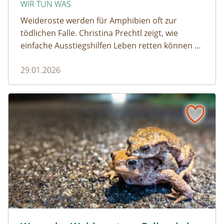
WIR TUN WAS
Weideroste werden für Amphibien oft zur
tödlichen Falle. Christina Prechtl zeigt, wie
einfache Ausstiegshilfen Leben retten können –
pragmatisch, wirksam und ohne großen
29.01.2026
Aufwand.
Wenn der Weiderost zur Falle wird
Krötenwanderung © Evelyn-kobben_adobestock