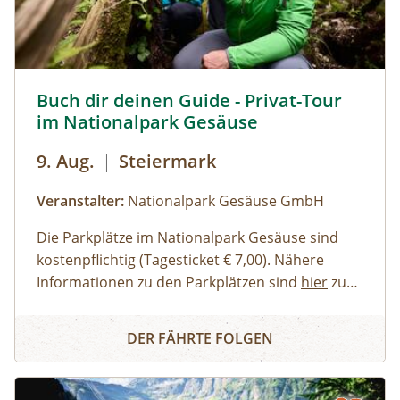
empfehlenswert.
Buch dir deinen Guide - Privat-Tour im Nationalpark Ges
Buch dir deinen Guide - Privat-Tour
im Nationalpark Gesäuse
9. Aug.
|
Steiermark
Veranstalter:
Nationalpark Gesäuse GmbH
Die Parkplätze im Nationalpark Gesäuse sind
kostenpflichtig (Tagesticket € 7,00). Nähere
Informationen zu den Parkplätzen sind
hier
zu
finden. Allgemeine Informationen zur Anreise in
Erwachsene, Jugendliche
Buch dir deinen Guide - Privat-Tour im Nationalpark Ges
den Nationalpark Gesäuse stehen
Familien, Erwachsene mit Kindern
hier
zur
DER FÄHRTE FOLGEN
Verfügung.
Kinder und Jugendliche
Gruppen