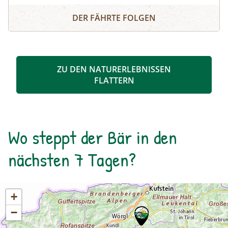
Schösswendklamm und Hintersee
Kolke und kleine Wasserfälle entstanden. Der
DER FÄHRTE FOLGEN
Klamm folgend geht es weiter bis zum Hintersee
und Sie erfahren Wissenswertes über Flora und
Fauna im hinteren Felbertal. An der Nordseite
des Sees führt der Rundweg auf eine Anhöhe
ZU DEN NATURERLEBNISSEN
mit Blick über den Talschluss mit seinen
FLATTERN
imposanten Felswänden, in denen sich Gämsen
tummeln. Der Rückweg erfolgt auf derselben
Strecke. zur Detailinformation
Wo steppt der Bär in den
nächsten 7 Tagen?
+
−