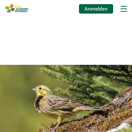
Anmelden
Benutzermenü
Direkt
zum
Inhalt