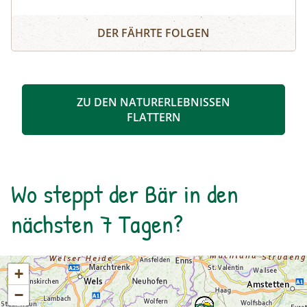
Staunen Sie über die atemberaubende Tierwelt
3D - Filmerlebnis - grüne Inseln im Strom der Zeit (Döbria
und erfahren Sie mehr über die einmalige Flora!
DER FÄHRTE FOLGEN
ZU DEN NATURERLEBNISSEN
FLATTERN
Wo steppt der Bär in den
nächsten 7 Tagen?
+
−