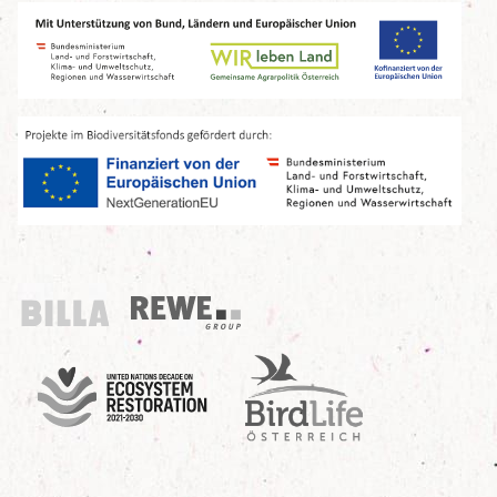
Billa
REWE Group
UN Decade
Birdlife