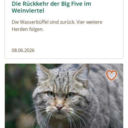
Die Rückkehr der Big Five im
Naturmagazin: Die Rückkehr der Big Five im Weinviert
Weinviertel
Die Wasserbüffel sind zurück. Vier weitere
Herden folgen.
08.06.2026
Vom Acker zum Wildkatzen-Korridor