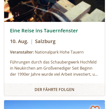
Dauer: 13:00 Uhr - 15:00 UhrLeichte Wanderung
Eine Reise ins Tauernfenster © Siehe Veranstalter
Eine Reise ins Tauernfenster
10. Aug.
|
Salzburg
Veranstalter:
Nationalpark Hohe Tauern
Führungen durch das Schaubergwerk Hochfeld
in Neukirchen am Großvenediger Seit Beginn
der 1990er Jahre wurde viel Arbeit investiert, um
das alte Bergwerk in eine Erlebnisausstellung
Eine Reise ins Tauernfenster
umzubauen. Die Attraktion unter Tage bietet
DER FÄHRTE FOLGEN
spannende Einblicke in die alpine Geologie und
in die Geschichte des Nationalparks. Das
Schaubergwerk, eine Rarität in den Hohen