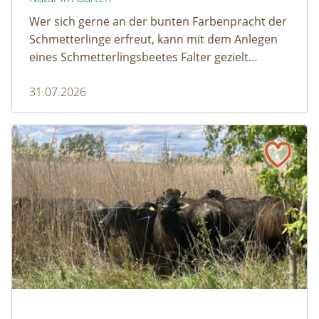
Wer sich gerne an der bunten Farbenpracht der
Schmetterlinge erfreut, kann mit dem Anlegen
eines Schmetterlingsbeetes Falter gezielt
anlocken. Doch auch Raupenfutterpflanzen
31.07.2026
dürfen ausreichend mitgedacht werden. Denn
ohne Raupen gibt es keine schönen
Schmetterlinge!
Naturmagazin: Die Rückkehr der Big Five im Weinviertel
Die Rückkehr der Big Five im Weinviertel
© Franziska Denner