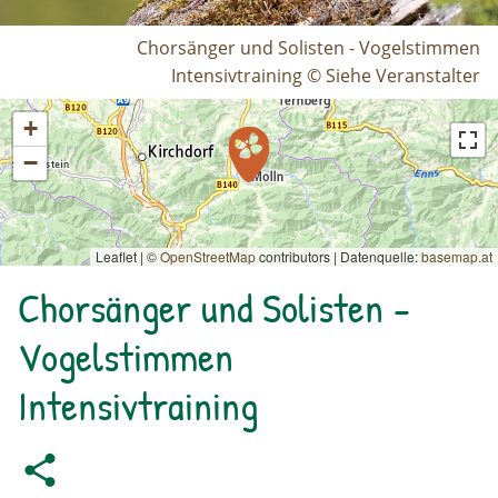
Chorsänger und Solisten - Vogelstimmen
Intensivtraining © Siehe Veranstalter
+
−
Leaflet | ©
OpenStreetMap
contributors
|
Datenquelle:
basemap.at
Chorsänger und Solisten -
Vogelstimmen
Intensivtraining