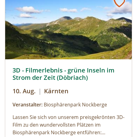
Tauern, wird durch Führungen den
Besucherinnen und Besuchern zugänglich
gemacht und erklärt. So können beispielsweise
Deckungsbau des Tauernfensters und
Gesteinsaufschlüsse nachvollziehbar
veranschaulicht werden. Derzeit kann man auch
die Vernissage „Innenleben“ von Künstler Mag.
art. Michael Alexander Seywald in den Stollen
des Bergwerks bestaunen. zur
3D Filmerlebnis - grüne Inseln im Strom der Zeit © Heinz
3D - Filmerlebnis - grüne Inseln im
Detailinformation September 2025
Strom der Zeit (Döbriach)
10. Aug.
|
Kärnten
Veranstalter:
Biosphärenpark Nockberge
Lassen Sie sich von unserem preisgekrönten 3D-
Film zu den wundervollsten Plätzen im
Biosphärenpark Nockberge entführen: