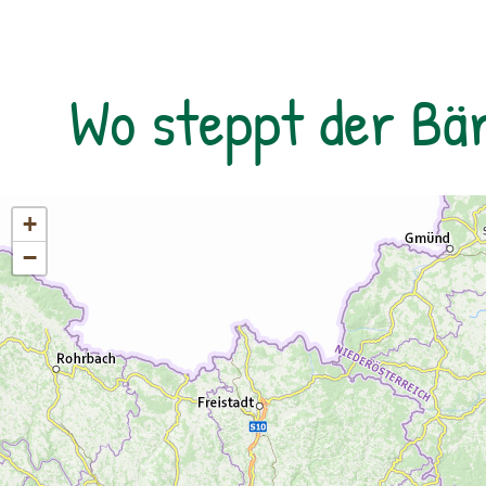
Sandeck selbst triffst du auf die Weißen
Esel, deren Aufgabe es ist, den seltenen
Sandlebensraum offen zu halten. Zum
Wo steppt der Bä
Abschluss der Tour wartet ein Blick in eine
für den Menschen unzugängliche
Naturzone. Von einem ehemaligen
Grenzwachturm des Eisernen Vorhangs
lässt sich das Ausmaß des zweitgrößten
+
Schilfgürtels Europas erahnen. Treffpunkt
−
der Tour ist beim Nationalparkzentrum. Von
hier aus fährt man mit dem Fahrrad in das
Teilgebiet des Nationalparks. Eigenes
Fahrrad ist zwingend erforderlich, kann
aber bei regionalen Fahrradverleihen gegen
eine geringe Gebühr ausgeliehen werden.
Ausrüstung: Eigenes Fahrrad, festes
Schuhwerk, dem Wetter angepasste
Kleidung (Sonnen-, Regen- und/oder