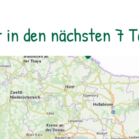
Tiere und Pflanzen und kannst das
weitläufige Campgelände voll auskosten.
Freu dich auf unvergessliche Tage in der
r in den nächsten 7 
Natur – Abenteuer, Spiel und Spaß sind
garantiert!Montag bis Freitag | Betreuung
jeweils von 08:00 bis 16:30 Uhr:Mo & Di –
Programm in EckartsauMi – Programm im
Nationalparkzentrum im Schloss Orth an
der DonauDo & Fr – Programm in
EckartsauVerpflegung: Lunchpakete & 1x
Grillen am Lagefeuer, Getränke