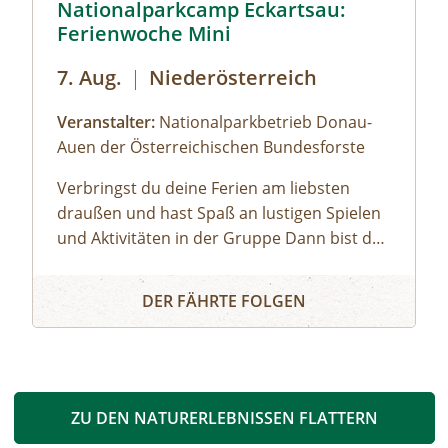
Nationalparkcamp Eckartsau:
Ferienwoche Mini
7. Aug.
|
Niederösterreich
Veranstalter:
Nationalparkbetrieb Donau-
Auen der Österreichischen Bundesforste
Verbringst du deine Ferien am liebsten
draußen und hast Spaß an lustigen Spielen
und Aktivitäten in der Gruppe Dann bist du
bei uns genau richtig! Unsere Ferienwoche
Nationalparkcamp Eckartsau: Ferienwoche Mini
Mini bietet spannende Expeditionen in den
DER FÄHRTE FOLGEN
Auwald, viel Raum zum Toben und Spielen,
gemütliches Lagerfeuer und zahlreiche
weitere Highlights.Gemeinsam mit unseren
Nationalpark-Rangerinnen und -Rangern
entdeckst du bei Ausflügen die Donau-Auen,
ZU DEN NATURERLEBNISSEN FLATTERN
erfährst spielerisch Wissenswertes über