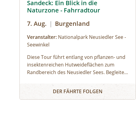
Sandeck: Ein Blick in die
Naturzone - Fahrradtour
7. Aug.
|
Burgenland
Veranstalter:
Nationalpark Neusiedler See -
Seewinkel
Diese Tour führt entlang von pflanzen- und
insektenreichen Hutweideflächen zum
Randbereich des Neusiedler Sees. Begleite
unsere Ranger:innen in eines der schönsten
Sandeck: Ein Blick in die Naturzone - Fahrradtour
Teilgebiete des Nationalparks. Je nach
DER FÄHRTE FOLGEN
Wasserstand entdeckst du im schlammigen
Uferbereich Watvögel bei der Futtersuche
oder Seidenreiher und Löffler bei der Jagd
nach Fischen. Mit etwas Glück siehst du
auch Graurinder und Wasserbüffel am
Nordende ihrer weitläufigen Koppel. Im