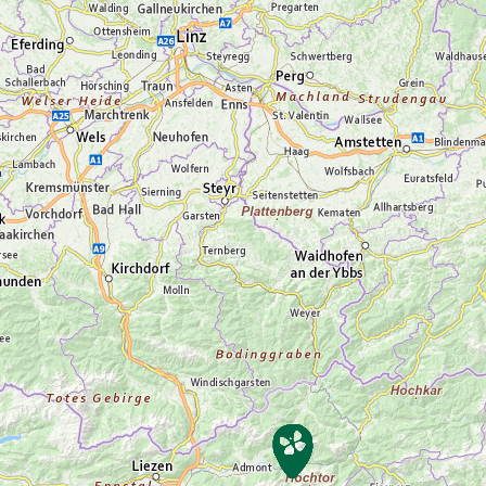
Windschutz), Trinkflasche Anmeldung bis
spätestens 16 Uhr des Vortages. Die Tour
findet bei jedem Wetter statt. Wir behalten
uns das Recht vor, den Inhalt der Tour
flexibel zu gestalten und an die jeweiligen
Wetterbedingungen anzupassen.