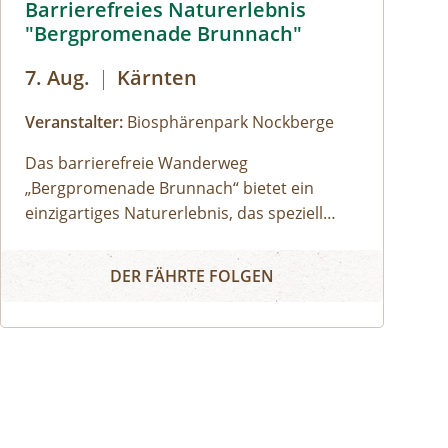
Barrierefreies Naturerlebnis
"Bergpromenade Brunnach"
7. Aug.
|
Kärnten
Veranstalter:
Biosphärenpark Nockberge
Das barrierefreie Wanderweg
„Bergpromenade Brunnach“ bietet ein
einzigartiges Naturerlebnis, das speziell
darauf ausgerichtet ist auch Menschen mit
Barrierefreies Naturerlebnis "Bergpromenade Brunnach"
Mobilitätseinschränkungen oder Familien
DER FÄHRTE FOLGEN
mit Kinderwägen die Schönheit der Alm
näherzubringen. Ein besonderes Highlight
ist der Speicklehrpfad entlang der
Promenade. Gemeinsam mit einem/einer
Biosphärenpark-Ranger: in erkunden Sie
diesen Weg und erfahren die Bedeutung
und Einzigartigkeit der heimischen