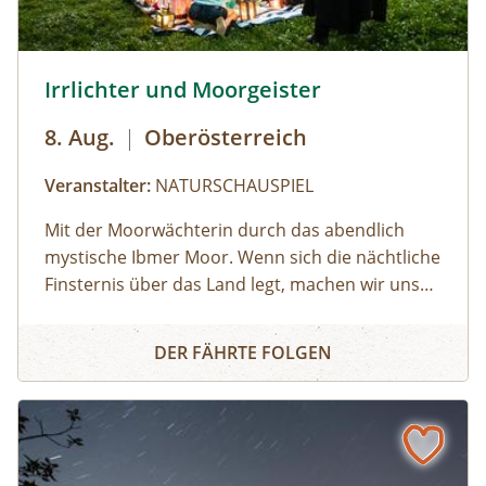
zu individuell vereinbarten Terminen
durchgeführt werden. ⁠
© Brothers Studio
Irrlichter und Moorgeister
8. Aug.
|
Oberösterreich
Veranstalter:
NATURSCHAUSPIEL
Mit der Moorwächterin durch das abendlich
mystische Ibmer Moor. Wenn sich die nächtliche
Finsternis über das Land legt, machen wir uns
auf ins Ibmer Moor. In diesem größten
Irrlichter und Moorgeister
Moorkomplex Österreichs finden seltene Tiere
DER FÄHRTE FOLGEN
und Pflanzen ideale Lebensbedingungen. Wir
spüren im Laternenschein die beeindruckende
Stimmung und Mystik dieser sagenumwobenen
Urlandschaft und ergründen so manches
Moorgeheimnis.Infos und Buchung: