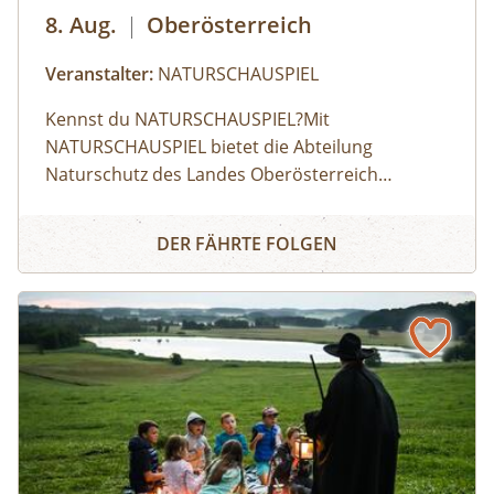
8. Aug.
|
Oberösterreich
Veranstalter:
NATURSCHAUSPIEL
Kennst du NATURSCHAUSPIEL?⁠Mit
NATURSCHAUSPIEL bietet die Abteilung
Naturschutz des Landes Oberösterreich
Angebote für Erlebnisse in der Natur, die
Naturerlebnis
gleichzeitig Wissen über den Wert und den
DER FÄHRTE FOLGEN
Schutz der Natur vermitteln. ⁠⁠Finde dein
Highlight!⁠Aktuell kannst du aus 200 geführten
Touren in ganz Oberösterreich wählen: Egal ob
Lamatour, Flussexpedition, Pflanzenworkshops
oder Bergerlebnis – es ist für jede Altersgruppe
etwas dabei.⁠⁠So geht's:⁠Melde dich zu einem
Termin aus dem Veranstaltungskalender an
oder organisiere dein privates
NATURSCHAUSPIEL: Jede Tour kann auf Anfrage