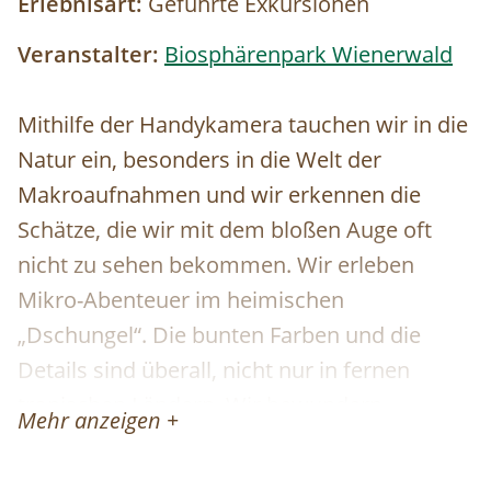
Erlebnisart:
Geführte Exkursionen
Veranstalter:
Biosphärenpark Wienerwald
Mithilfe der Handykamera tauchen wir in die
Natur ein, besonders in die Welt der
Makroaufnahmen und wir erkennen die
Schätze, die wir mit dem bloßen Auge oft
nicht zu sehen bekommen. Wir erleben
Mikro-Abenteuer im heimischen
„Dschungel“. Die bunten Farben und die
Details sind überall, nicht nur in fernen
tropischen Ländern. Wir bewundern
Mehr anzeigen +
gemeinsam diesen Reichtum. Wir werden
auch verschiedene Bestimmungsapps