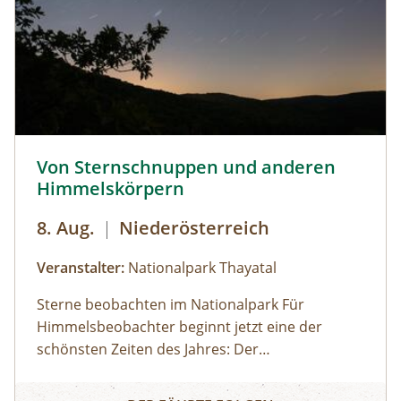
Von Sternschnuppen und anderen Himmelskörpern © Sie
Von Sternschnuppen und anderen
Himmelskörpern
8. Aug.
|
Niederösterreich
Veranstalter:
Nationalpark Thayatal
Sterne beobachten im Nationalpark Für
Himmelsbeobachter beginnt jetzt eine der
schönsten Zeiten des Jahres: Der
Meteorschauer der Perseiden ist im Anflug und
Von Sternschnuppen und anderen Himmelskörpern
verspricht wieder ein beeindruckendes