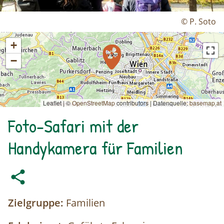
© P. Soto
+
−
Leaflet | ©
OpenStreetMap
contributors
|
Datenquelle:
basemap.at
Foto-Safari mit der
Handykamera für Familien
Zielgruppe:
Familien