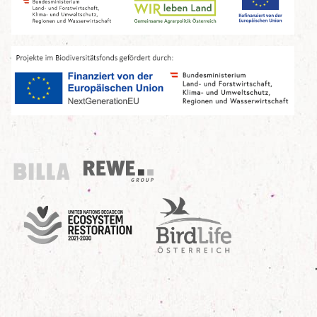
Billa
REWE Group
UN Decade
Birdlife