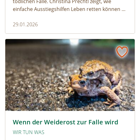
tödlichen Falle. Christina Prechtl zeigt, wie
einfache Ausstiegshilfen Leben retten können –
pragmatisch, wirksam und ohne großen
29.01.2026
Aufwand.
Wenn der Weiderost zur Falle wird
Krötenwanderung © Evelyn-kobben_adobestock
Wenn der Weiderost zur Falle wird
WIR TUN WAS