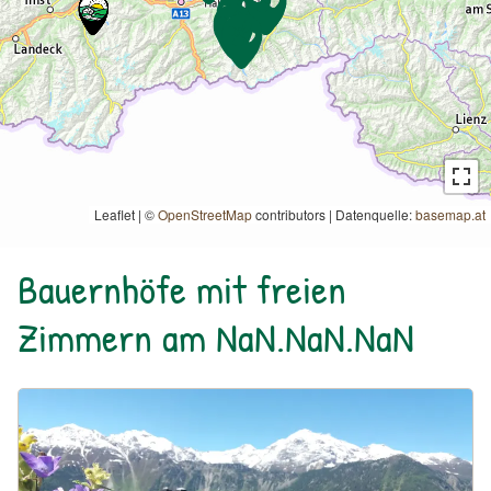
Leaflet | ©
OpenStreetMap
contributors
|
Datenquelle:
basemap.at
Bauernhöfe mit freien
Zimmern am NaN.NaN.NaN
Urlaub am Bauernhof: Bio & Reiterhof der Veitenhof Ötzta