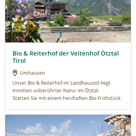
Bio & Reiterhof der Veitenhof Ötztal
Urlaub am Bauernhof: Bio & Reiterhof der Veitenhof Öt
Tirol
Umhausen
Unser Bio & Reiterhof im Landhausstil liegt
inmitten unberührter Natur im Ötztal.
Starten Sie mit einem herzhaften Bio-Frühstück
in den Tag, genießen Sie die wunderschöne
Natur und das vielfältige Angebot an sportlichen
Urlaub am Bauernhof: Paulerhof
Aktivitäten. Sie können eine Runde reiten, oder
Nach der Anstrengung entspannen Sie in
Sie machen eine Kutschenfahrt mit unseren
unserer neuen Wellness Oase mit