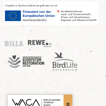
Billa
REWE Group
UN Decade
Birdlife