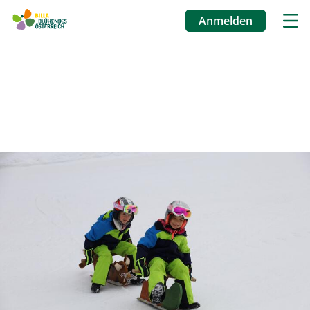
Anmelden
Benutzermenü
Direkt
zum
Inhalt