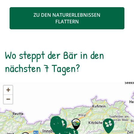
Fauna im hinteren Felbertal. An der Nordseite
des Sees führt der Rundweg auf eine Anhöhe
ZU DEN NATURERLEBNISSEN
mit Blick über den Talschluss mit seinen
FLATTERN
imposanten Felswänden, in denen sich Gämsen
tummeln. Der Rückweg erfolgt auf derselben
Strecke. zur Detailinformation
Wo steppt der Bär in den
nächsten 7 Tagen?
+
−