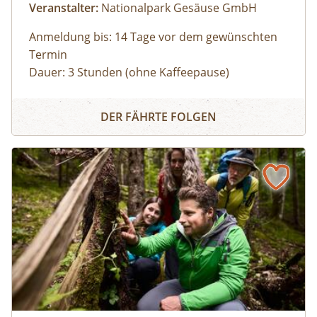
Veranstalter:
Nationalpark Gesäuse GmbH
Anmeldung bis: 14 Tage vor dem gewünschten
Termin
Dauer: 3 Stunden (ohne Kaffeepause)
Zu den schönsten Plätzen im Nationalpark
Panoramarundfahrt im Nationalpark Gesäuse
Gesäuse mit Nationalpark Ranger:in – wilde
DER FÄHRTE FOLGEN
Natur und besondere Orte.
Gruppen mit eigenem Reisebus
Bus muss gestellt werden. Auf Wunsch ist eine
Kaffeepause im Nationalpark Pavillon
Gstatterboden möglich (nicht im Preis
inkludiert, muss selbst organisiert
werden).Wetterfeste Bekleidung und festes
Schuhwerk für Zwischenstopps ist
empfehlenswert.