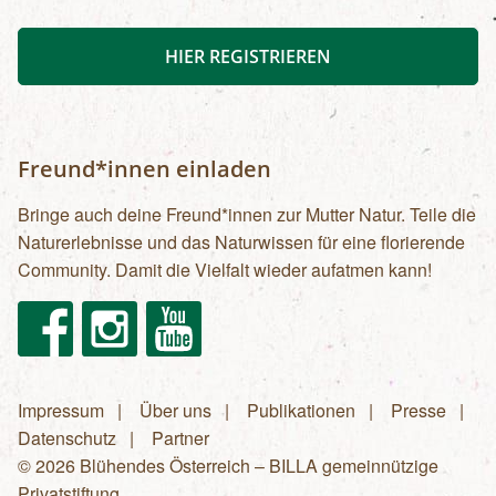
HIER REGISTRIEREN
Freund*innen einladen
Bringe auch deine Freund*innen zur Mutter Natur. Teile die
Naturerlebnisse und das Naturwissen für eine florierende
Community. Damit die Vielfalt wieder aufatmen kann!
Facebook
Instagram
Youtube
Impressum
Über uns
Publikationen
Presse
Fußzeilenmenü
Datenschutz
Partner
© 2026 Blühendes Österreich – BILLA gemeinnützige
Privatstiftung