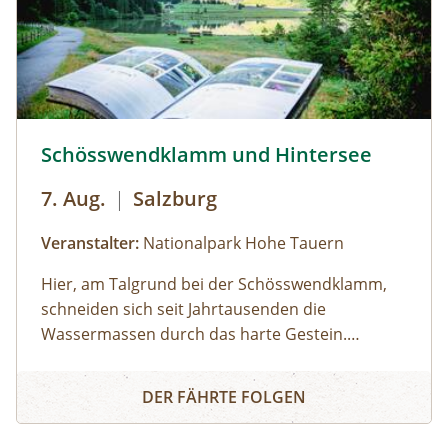
Schösswendklamm und Hintersee © Siehe Veranstalter
Schösswendklamm und Hintersee
7. Aug.
|
Salzburg
Veranstalter:
Nationalpark Hohe Tauern
Hier, am Talgrund bei der Schösswendklamm,
schneiden sich seit Jahrtausenden die
Wassermassen durch das harte Gestein.
Dadurch sind sehenswerte Erosionsformen,
Schösswendklamm und Hintersee
Kolke und kleine Wasserfälle entstanden. Der
DER FÄHRTE FOLGEN
Klamm folgend geht es weiter bis zum Hintersee
und Sie erfahren Wissenswertes über Flora und