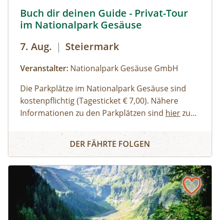
Buch dir deinen Guide - Privat-Tour im Nationalpark Ges
Buch dir deinen Guide - Privat-Tour
im Nationalpark Gesäuse
7. Aug.
|
Steiermark
Veranstalter:
Nationalpark Gesäuse GmbH
Die Parkplätze im Nationalpark Gesäuse sind
kostenpflichtig (Tagesticket € 7,00). Nähere
Informationen zu den Parkplätzen sind
hier
zu
finden. Allgemeine Informationen zur Anreise in
Erwachsene, Jugendliche
Buch dir deinen Guide - Privat-Tour im Nationalpark Ges
den Nationalpark Gesäuse stehen
Familien, Erwachsene mit Kindern
hier
zur
DER FÄHRTE FOLGEN
Verfügung.
Kinder und Jugendliche
Gruppen