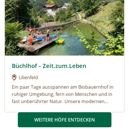
Büchlhof – Zeit.zum.Leben
Urlaub am Bauernhof: Büchlhof – Zeit.zum.Leben
Lilienfeld
Ein paar Tage ausspannen am Biobauernhof in
ruhiger Umgebung, fern von Menschen und in
fast unberührter Natur. Unsere modernen
Ferienwohnungen befinden sich in einem
eigenen Gästehaus direkt am Hof. Für unsere
WEITERE HÖFE ENTDECKEN
kleinen Besucher haben wir einen Spielplatz vor