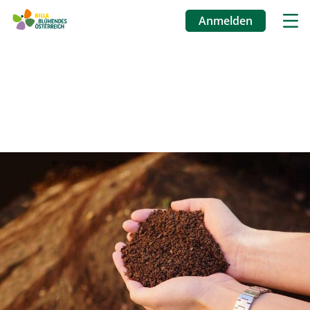
Anmelden
Benutzermenü
Direkt
zum
Inhalt