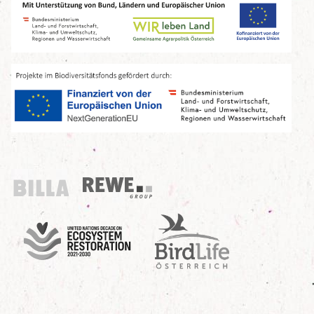
Billa
REWE Group
UN Decade
Birdlife