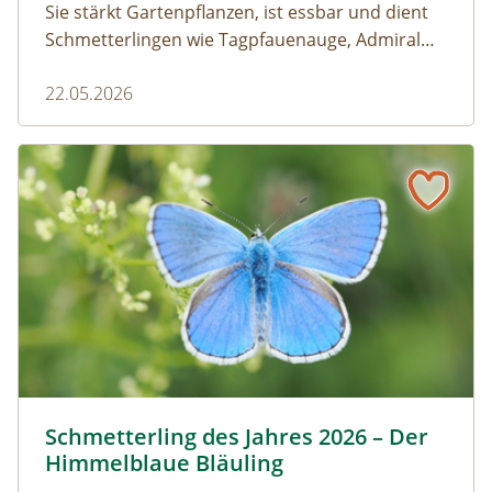
Sie stärkt Gartenpflanzen, ist essbar und dient
Schmetterlingen wie Tagpfauenauge, Admiral
und andere als wichtige Raupenfutterpflanze.
22.05.2026
Wer sie im Garten stehen lässt, fördert die
Artenvielfalt.
Schmetterling des Jahres 2026 – Der Himmelblaue Bläuli
Himmelblauer Bläuling © Anton Kroh | schmetterlingsap
Schmetterling des Jahres 2026 – Der
Himmelblaue Bläuling