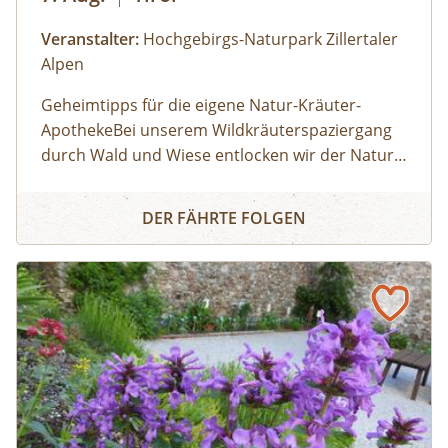
Veranstalter:
Hochgebirgs-Naturpark Zillertaler
Alpen
Geheimtipps für die eigene Natur-Kräuter-
ApothekeBei unserem Wildkräuterspaziergang
durch Wald und Wiese entlocken wir der Natur
im Tuxertal die Geheimnisse über die Heilkräfte
WILDKRÄUTERSPAZIERGANG IN TUX
der Alpenkräuter. Diese tolle Natur-Apotheke ist
DER FÄHRTE FOLGEN
vor unserer Haustür. Der richtige
Sammelzeitpunkt wird von den Jahreszeiten
bestimmt. Zu jeder Zeit sind wahre Schätze zu fi
nden. Wir besprechen altes Wissen von
Kräutern, Baum-Harzen und Wurzeln und
entdecken die vielfältigen Anwendungs- und
Verarbeitungsmöglichkeiten. Vom Treffpunkt
aus geht´s in Richtung Bichlalm.BUCH-TIPP:
Gottfried Hochgruber: Heilkräuter, Die