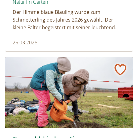
Natur im Garten
Der Himmelblaue Bläuling wurde zum
Schmetterling des Jahres 2026 gewählt. Der
kleine Falter begeistert mit seiner leuchtend
blauen Färbung und einem faszinierenden
25.03.2026
Zusammenspiel mit Ameisen.
Gumpoldskirchen: Ein Klassenzimmer unter Obstbäume
© Christian Dusek