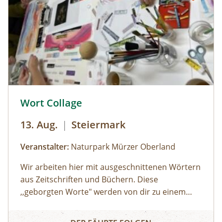
einen lustigen Streifzug durch den
Jesuitengarten machen.Dauer: 2
StundenKosten: Erwachsene € 14,- | Kinder (6-
14 Jahre) € 10,- | gratis mit der Sommercard
© © Naturpark Mürzer Oberland
Wort Collage
13. Aug.
|
Steiermark
Veranstalter:
Naturpark Mürzer Oberland
Wir arbeiten hier mit ausgeschnittenen Wörtern
aus Zeitschriften und Büchern. Diese
,,geborgten Worte" werden von dir zu einem
individuellen Text neu zusammengesetzt. Die
Wort Collage
Worte können herumgeschoben oder