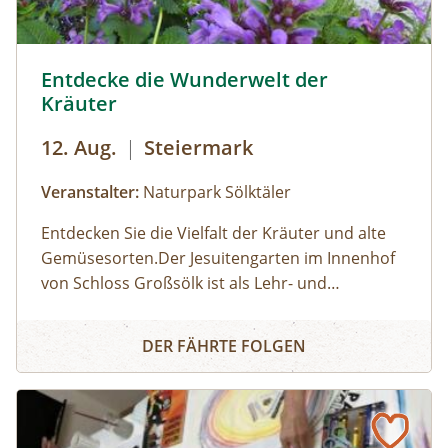
Apotheke der Natur – Im Naturparkhaus im
Bergsteigerdorf Ginzling und in der Tyrolia
Mayrhofen erhältllich!
Sölker Jesuitengarten - Kräuterlehr- und Schaugarten © 
Entdecke die Wunderwelt der
Kräuter
12. Aug.
|
Steiermark
Veranstalter:
Naturpark Sölktäler
Entdecken Sie die Vielfalt der Kräuter und alte
Gemüsesorten.Der Jesuitengarten im Innenhof
von Schloss Großsölk ist als Lehr- und
Schaugarten anerkannt. Neben Blumen
Entdecke die Wunderwelt der Kräuter
gedeihen hier viele Heil- und Gewürzkräuter
DER FÄHRTE FOLGEN
sowie neue und alte, in Vergessenheit geratene
Gemüsesorten. Während die Erwachsenen an
der Kräuterführung mit Martha teilnehmen,
können die Kinder bei einer Kinderführung