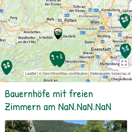
Leaflet | ©
OpenStreetMap
contributors
|
Datenquelle:
basemap.at
Bauernhöfe mit freien
Zimmern am NaN.NaN.NaN
Urlaub am Bauernhof: Büchlhof – Zeit.zum.Leben