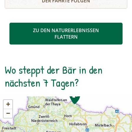
DER FÄHRTE FOLGEN
zurechtgeschnitten werden, bis eine für dich
stimmige Essenz davon übrig bleibt. Durch diese
Collagetechnik entstehen Bilder im Kopf. Diese
Bilder und momentane Gefühle können im
ZU DEN NATURERLEBNISSEN
Anschluss mit unterschiedlichen Materealien
FLATTERN
auf Papier gemalt werden. Der zuvor
entstandene Text wird als Abschluss auf das
gemalte Bild geklebt.
Wo steppt der Bär in den
nächsten 7 Tagen?
+
−