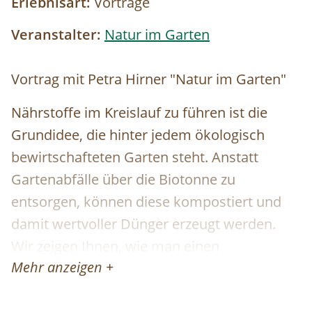
Erlebnisart:
Vorträge
Veranstalter:
Natur im Garten
Vortrag mit Petra Hirner "Natur im Garten"
Nährstoffe im Kreislauf zu führen ist die
Grundidee, die hinter jedem ökologisch
bewirtschafteten Garten steht. Anstatt
Gartenabfälle über die Biotonne zu
entsorgen, können diese kompostiert und
damit wertvoller Dünger erzeugt werden.
Wir zeigen Ihnen, wie man einen
Mehr anzeigen +
Komposthaufen optimal anlegt und welche
Materialien dafür verwendet werden