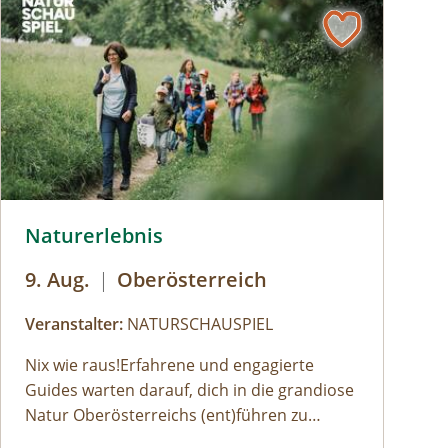
iehe Veranstalter
© Robert Maybach
Naturerlebnis
9. Aug.
|
Oberösterreich
Veranstalter:
NATURSCHAUSPIEL
Nix wie raus!Erfahrene und engagierte
Guides warten darauf, dich in die grandiose
Natur Oberösterreichs (ent)führen zu
dürfen:Haifischzähne finden, Brennnessel