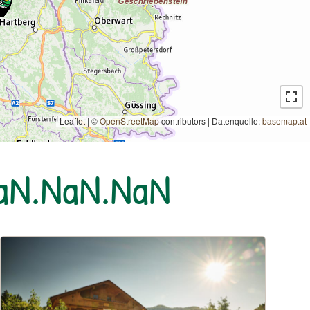
Leaflet | ©
OpenStreetMap
contributors
|
Datenquelle:
basemap.at
NaN.NaN.NaN
Urlaub am Bauernhof: Erlebnis- & Familienbauernhof Zwerge