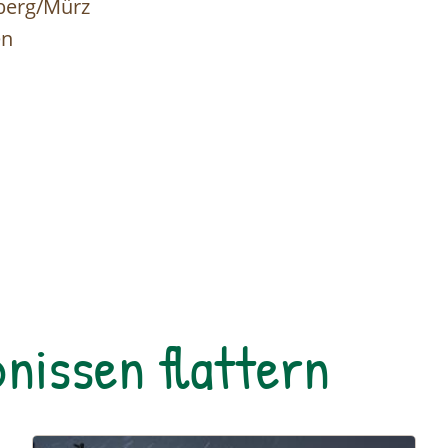
berg/Mürz
en
nissen flattern