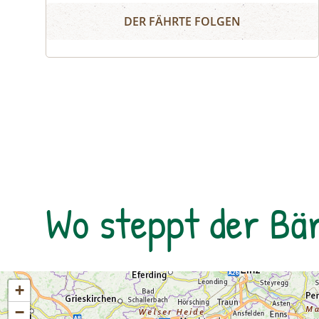
Irrlichter und Moorgeister
diesem größten Moorkomplex Österreichs
DER FÄHRTE FOLGEN
finden seltene Tiere und Pflanzen ideale
Lebensbedingungen. Wir spüren im
Laternenschein die beeindruckende
Stimmung und Mystik dieser
sagenumwobenen Urlandschaft und
ergründen so manches
Moorgeheimnis.Infos und Buchung:
Wo steppt der Bä
+
−