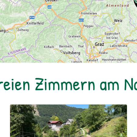
freien Zimmern am 
Urlaub am Bauernhof: Büchlhof – Zeit.zum.Leben