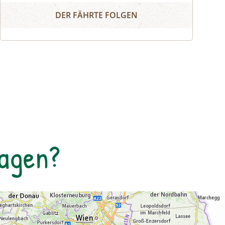
Naturerlebnis
essen, Alpakas versorgen, Wassermonster
DER FÄHRTE FOLGEN
fangen, Fährtenlesen lernen, Höhlen
erforschen, Honig ernten, Pilze bestimmen,
Probeklettern am Fels und noch vieles
mehr: Auf unserer Website findest du alle
Angebote, flexibel buchbar zum
Wunschtermin.So geht's:⁠Melde dich zu
einem Termin aus dem
Veranstaltungskalender an oder organisiere
dein privates NATURSCHAUSPIEL: Jede Tour
kann auf Anfrage zu individuell vereinbarten
Tagen?
Terminen durchgeführt werden. ⁠