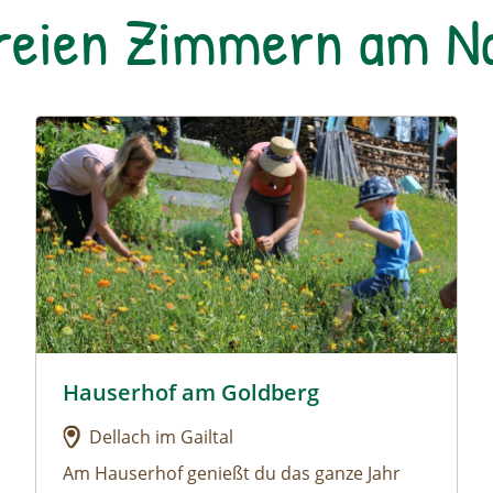
freien Zimmern am 
 Gut
Urlaub am Bauernhof: Hauserhof am Goldberg
Hauserhof am Goldberg
oar Gut
Urlaub am Bauernhof: Hauserhof am Goldberg
Dellach im Gailtal
Am Hauserhof genießt du das ganze Jahr