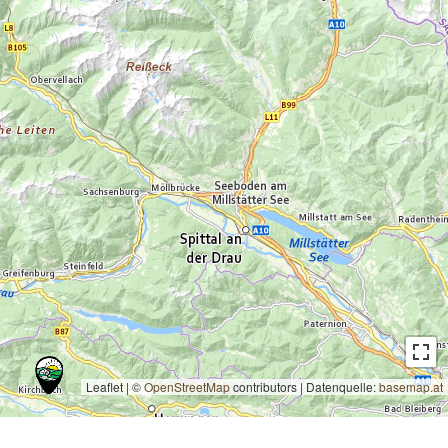
Leaflet | ©
OpenStreetMap
contributors
|
Datenquelle:
basemap.at