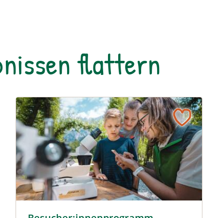
nissen flattern
dom © Siehe Veranstalter
Besucher:innenprogramm Erlebniszentrum Weidendom
Besucher:innenprogramm