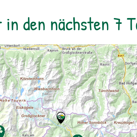
rollstuhlgerechtes WC. Kosten für
Forschungsprogramme (11:00, 14:00 und
r in den nächsten 7 
16:00 Uhr): Erwachsene: € 7,00Kinder und
Jugendliche bis 15 Jahre: € 5,00Familienkarte
(max. 4 Personen): € 12,00