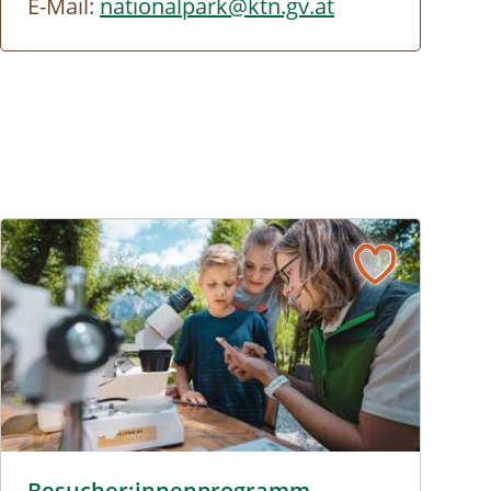
E-Mail:
nationalpark@ktn.gv.at
 © Siehe Veranstalter
Besucher:innenprogramm Erlebniszentrum Weidendom © S
Besucher:innenprogramm