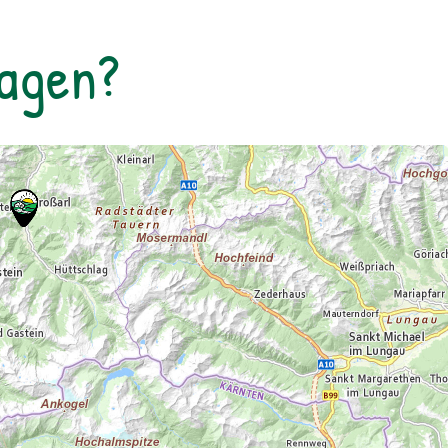
rollstuhlgerechtes WC. Kosten für
Forschungsprogramme (11:00, 14:00 und
Tagen?
16:00 Uhr): Erwachsene: € 7,00Kinder und
Jugendliche bis 15 Jahre: € 5,00Familienkarte
(max. 4 Personen): € 12,00