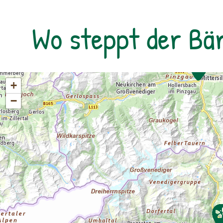
rollstuhlgerechtes WC. Kosten für
Forschungsprogramme (11:00, 14:00 und
Wo steppt der Bä
16:00 Uhr): Erwachsene: € 7,00Kinder und
Jugendliche bis 15 Jahre: € 5,00Familienkarte
(max. 4 Personen): € 12,00
+
−