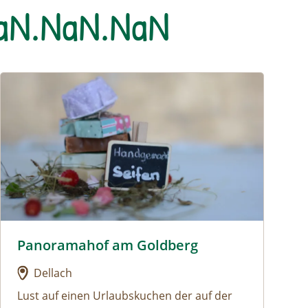
NaN.NaN.NaN
Urlaub am Bauernhof: Panoramahof am Goldberg
Panoramahof am Goldberg
Urlaub am Bauernhof: Panoramahof am Goldberg
Dellach
Lust auf einen Urlaubskuchen der auf der