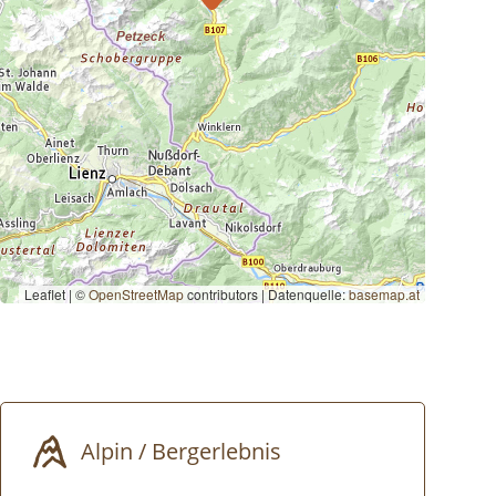
Leaflet | ©
OpenStreetMap
contributors
|
Datenquelle:
basemap.at
Alpin / Bergerlebnis