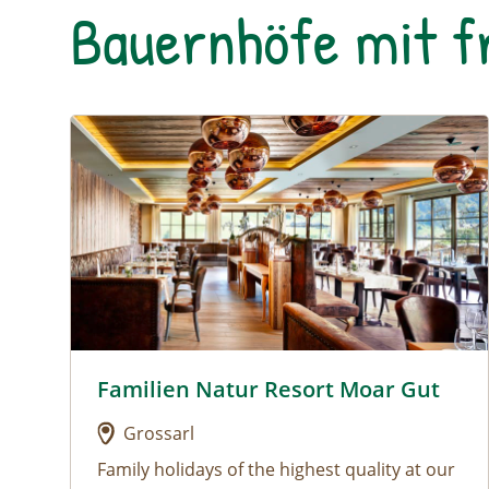
Bauernhöfe mit 
Urlaub am Bauernhof: Familien Natur Resort Moar
Familien Natur Resort Moar Gut
Urlaub am Bauernhof: Familien Natur Resort M
Grossarl
Family holidays of the highest quality at our