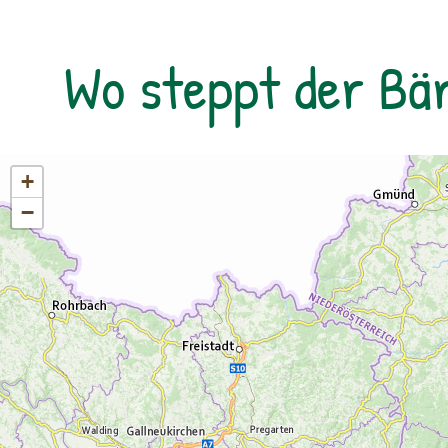
eine:n Bergführer:in buchen – wo ist das
möglich? Bei schwierigen Wanderungen in
Wo steppt der Bä
alpine Gipfelregionen, Klettertouren oder
Schitouren sollten Sie sich von
Bergführer:innen oder
Bergwanderführer:innen begleiten lassen.
Die Kosten liegen bei
+
Bergwanderführer:innen bei € 320,- pro Tag
−
und bei Bergführer:innen ab € 480,- pro Tag,
je nach genauer Anforderung. Wenden Sie
sich gerne an uns, wir vermitteln Sie
weiter.Öffentliche Verkehrsmittel