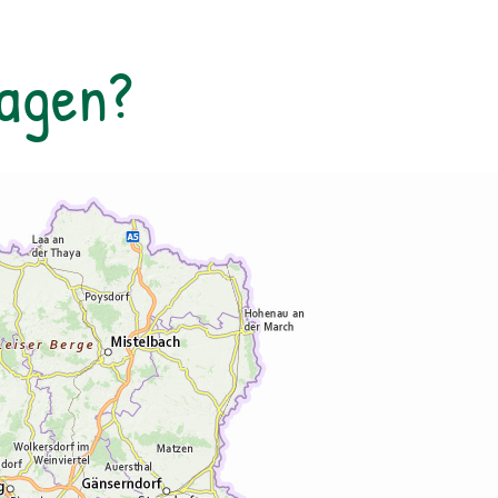
grundsätzlich aber zu Fuß statt. Ausrüstung:
Festes Schuhwerk, dem Wetter angepasste
Tagen?
Kleidung (Sonnen-, Regen- und/oder
Windschutz), Trinkflasche Anmeldung bis
spätestens 16 Uhr des Vortages. Die Tour
findet bei jedem Wetter statt. Wir behalten
uns das Recht vor, den Inhalt der Tour
flexibel zu gestalten und an die jeweiligen
Wetterbedingungen anzupassen.