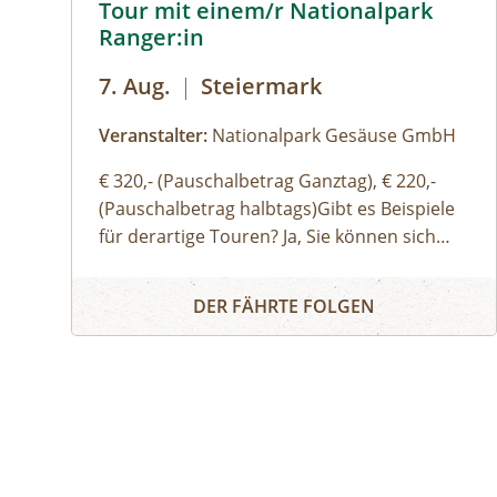
Tour mit einem/r Nationalpark
Ranger:in
7. Aug.
|
Steiermark
Veranstalter:
Nationalpark Gesäuse GmbH
€ 320,- (Pauschalbetrag Ganztag), € 220,-
(Pauschalbetrag halbtags)Gibt es Beispiele
für derartige Touren? Ja, Sie können sich
gerne hier (Link zu Buch dir deinen Guide
Buch dir deinen Guide – Privat-Tour mit einem/r N
auf der Website) einen Überblick über
DER FÄHRTE FOLGEN
unsere Standard-Touren verschaffen. Sie
können sich aber auch gerne einfach
thematische Schwerpunkte, Routen oder
Aktivitäten wünschen und wir organisieren
eine:n genau für Ihre Bedürfnisse
passende:n Ranger:in. Ich möchte auch
gerne eine:n Bergwanderführer:in oder