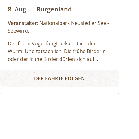
8. Aug.
|
Burgenland
Veranstalter:
Nationalpark Neusiedler See -
Seewinkel
Der frühe Vogel fängt bekanntlich den
Wurm. Und tatsächlich: Die frühe Birderin
oder der frühe Birder dürfen sich auf
unvergessliche Naturbeobachtungen
Mit dem Nationalpark in den Tag
freuen, da viele Vögel früh am Tag am
DER FÄHRTE FOLGEN
aktivsten sind und sich später, wenn die
Sonne hoch am Himmel steht, lieber an
kühle, schattige Plätze zurückziehen.
Treffpunkt der Tour ist beim
Nationalparkzentrum. Von hier aus können
entsprechende Exkursionspunkte mit dem
PKW angefahren werden (eigener PKW nicht
zwingend erforderlich), die Exkursion findet