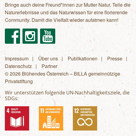
Bringe auch deine Freund*innen zur Mutter Natur. Teile die
Naturerlebnisse und das Naturwissen für eine florierende
Community. Damit die Vielfalt wieder aufatmen kann!
Facebook
Instagram
Youtube
Impressum
Über uns
Publikationen
Presse
Fußzeilenmenü
Datenschutz
Partner
© 2026 Blühendes Österreich – BILLA gemeinnützige
Privatstiftung
Wir unterstützen folgende UN-Nachhaltigkeitsziele, die
SDGs: