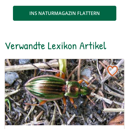
INS NATURMAGAZIN FLATTERN
Verwandte Lexikon Artikel
Goldlaufkäfer
Naturlexikon: Goldlaufkäfer