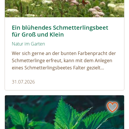
Tagpfauenaugen auf Wasserdost © Marion Jaros
Ein blühendes Schmetterlingsbeet
für Groß und Klein
Natur im Garten
Wer sich gerne an der bunten Farbenpracht der
Schmetterlinge erfreut, kann mit dem Anlegen
eines Schmetterlingsbeetes Falter gezielt
anlocken. Doch auch Raupenfutterpflanzen
31.07.2026
dürfen ausreichend mitgedacht werden. Denn
ohne Raupen gibt es keine schönen
Schmetterlinge!
Die Brennnessel – Kratzbürstige Perle im Garten