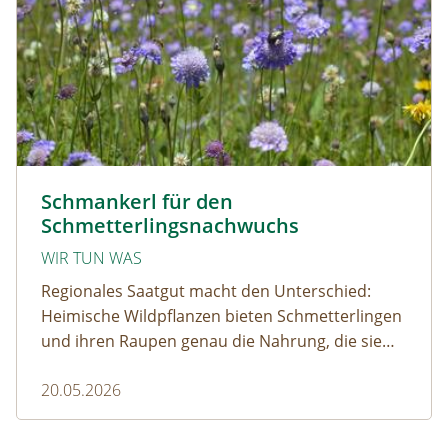
Zeigerarten © Jolanda Tomaschek
Schmankerl für den
Schmetterlingsnachwuchs
WIR TUN WAS
Regionales Saatgut macht den Unterschied:
Heimische Wildpflanzen bieten Schmetterlingen
und ihren Raupen genau die Nahrung, die sie
brauchen. So entstehen artenreiche
20.05.2026
Lebensräume, die Biodiversität fördern und
regionale Ökosysteme stärken.