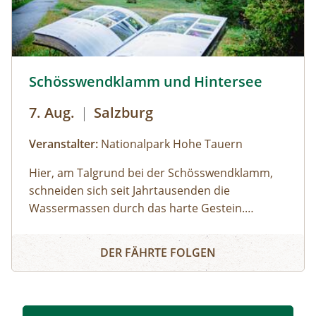
empfehlenswert.
Schösswendklamm und Hintersee © Siehe Veranstalter
Schösswendklamm und Hintersee
7. Aug.
|
Salzburg
Veranstalter:
Nationalpark Hohe Tauern
Hier, am Talgrund bei der Schösswendklamm,
schneiden sich seit Jahrtausenden die
Wassermassen durch das harte Gestein.
Dadurch sind sehenswerte Erosionsformen,
Schösswendklamm und Hintersee
Kolke und kleine Wasserfälle entstanden. Der
DER FÄHRTE FOLGEN
Klamm folgend geht es weiter bis zum Hintersee
und Sie erfahren Wissenswertes über Flora und
Fauna im hinteren Felbertal. An der Nordseite
des Sees führt der Rundweg auf eine Anhöhe