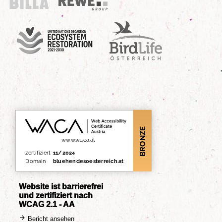
Billa
REWE Group
UN Decade
Birdlife