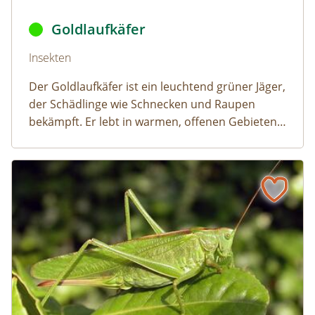
Goldlaufkäfer © Eric Steinert,
Carabus auratus
,
CC BY-SA 
Goldlaufkäfer
Naturlexikon: Goldlaufkäfer
Insekten
Der Goldlaufkäfer ist ein leuchtend grüner Jäger,
der Schädlinge wie Schnecken und Raupen
bekämpft. Er lebt in warmen, offenen Gebieten
und ist in ganz Österreich verbreitet.
Grünes Heupferd
Naturlexikon: Grünes Heupferd