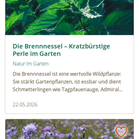
Kleine Brennnessel © VISKA / www.shutterstock.com
Die Brennnessel – Kratzbürstige
Perle im Garten
Natur im Garten
Die Brennnessel ist eine wertvolle Wildpflanze:
Sie stärkt Gartenpflanzen, ist essbar und dient
Schmetterlingen wie Tagpfauenauge, Admiral
und andere als wichtige Raupenfutterpflanze.
22.05.2026
Wer sie im Garten stehen lässt, fördert die
Artenvielfalt.
Schmankerl für den Schmetterlingsnachwuchs