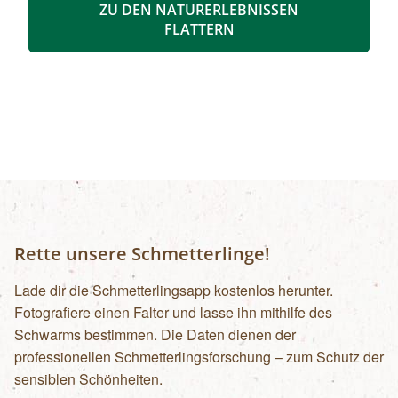
ZU DEN NATURERLEBNISSEN
mit Blick über den Talschluss mit seinen
FLATTERN
imposanten Felswänden, in denen sich Gämsen
tummeln. Der Rückweg erfolgt auf derselben
Strecke. zur Detailinformation
Rette unsere Schmetterlinge!
Lade dir die Schmetterlingsapp kostenlos herunter.
Fotografiere einen Falter und lasse ihn mithilfe des
Schwarms bestimmen. Die Daten dienen der
professionellen Schmetterlingsforschung – zum Schutz der
sensiblen Schönheiten.