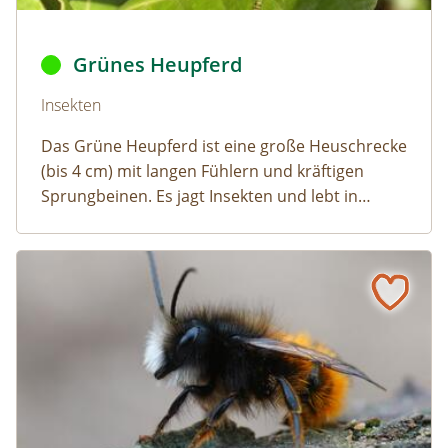
Grünes Heupferd ©
Fritz Geller-Grimm
,
Heupferd fg01
,
C
Grünes Heupferd
Naturlexikon: Grünes Heupferd
Insekten
Das Grüne Heupferd ist eine große Heuschrecke
(bis 4 cm) mit langen Fühlern und kräftigen
Sprungbeinen. Es jagt Insekten und lebt in
Wiesen und Weingärten.
Gehörnte Mauerbiene
Naturlexikon: Gehörnte Mauerbiene