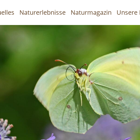
elles
Naturerlebnisse
Naturmagazin
Unsere 
uptnavigation
Direkt
zum
Inhalt