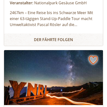
Veranstalter:
Nationalpark Gesäuse GmbH
2467km – Eine Reise bis ins Schwarze Meer Mit
einer 63-tägigen Stand-Up-Paddle Tour macht
Umweltaktivist Pascal Rösler auf die
Wasserverschmutzung aufmerksam – von
Teilnahme kostenlos
Kino beim Weidendom: 2467km – Eine Reise bis ins Schw
München aus über Isar und Donau bis zum
DER FÄHRTE FOLGEN
Schwarzen Meer. Regie: Anton Zabriskie, 2017