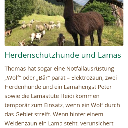
Lamahengst für den Herdenschutz © Christina Schwann
Herdenschutzhunde und Lamas
Thomas hat sogar eine Notfallausrüstung
„Wolf“ oder „Bär" parat – Elektrozaun, zwei
Herdenhunde und ein Lamahengst Peter
sowie die Lamastute Heidi kommen
temporär zum Einsatz, wenn ein Wolf durch
das Gebiet streift. Wenn hinter einem
Weidenzaun ein Lama steht, verunsichert