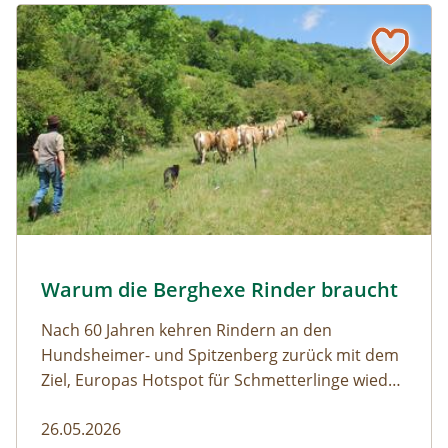
Naturmagazin: Warum die Berghexe Rinder braucht
Warum die Berghexe Rinder braucht
Almauftrieb © N. Razumovsky
Warum die Berghexe Rinder braucht
Naturmagazin: Warum die Berghexe Rinder braucht
Nach 60 Jahren kehren Rindern an den
Hundsheimer- und Spitzenberg zurück mit dem
Ziel, Europas Hotspot für Schmetterlinge wieder
aufleben zu lassen.
26.05.2026