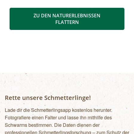
Fauna im hinteren Felbertal. An der Nordseite
des Sees führt der Rundweg auf eine Anhöhe
ZU DEN NATURERLEBNISSEN
mit Blick über den Talschluss mit seinen
FLATTERN
imposanten Felswänden, in denen sich Gämsen
tummeln. Der Rückweg erfolgt auf derselben
Strecke. zur Detailinformation
Rette unsere Schmetterlinge!
Lade dir die Schmetterlingsapp kostenlos herunter.
Fotografiere einen Falter und lasse ihn mithilfe des
Schwarms bestimmen. Die Daten dienen der
professionellen Schmetterlingsforschung – zum Schutz der