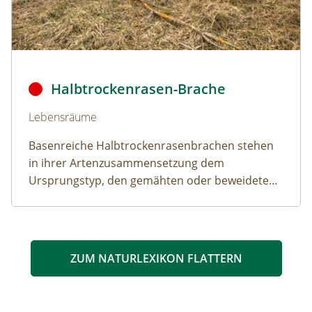
Durch die Aufgabe der Beweidung entsteht eine Rasenbr
Halbtrockenrasen-Brache
Naturlexikon: Halbtrockenrasen-Brache
Lebensräume
Basenreiche Halbtrockenrasenbrachen stehen
in ihrer Artenzusammensetzung dem
Ursprungstyp, den gemähten oder beweideten
Halbtrockenrasen sehr nahe.
ZUM NATURLEXIKON FLATTERN