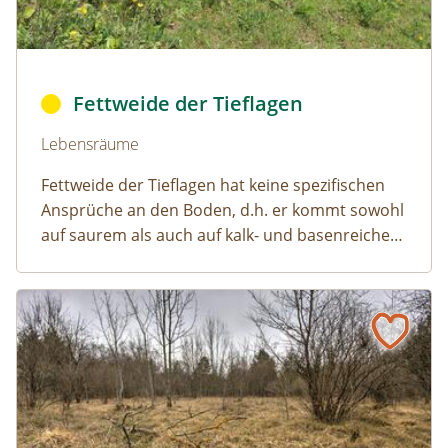
bo_fettweide1 © © 2015 REWE International Dienstleistu
Fettweide der Tieflagen
Naturlexikon: Fettweide der Tieflagen
Lebensräume
Fettweide der Tieflagen hat keine spezifischen
Ansprüche an den Boden, d.h. er kommt sowohl
auf saurem als auch auf kalk- und basenreichem
Untergrund vor.
Halbtrockenrasen-Brache
Naturlexikon: Halbtrockenrasen-Brache