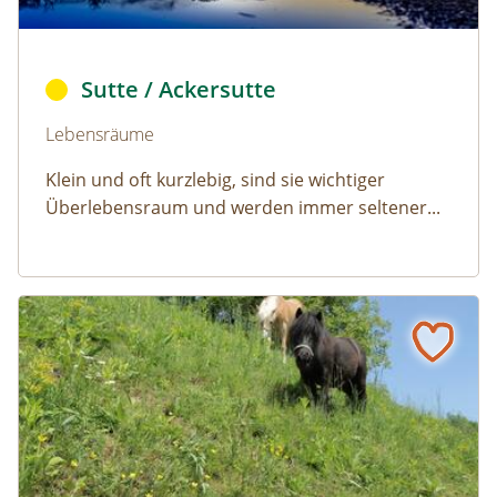
Ackersutte © Robert Chalmers/pixabay (CC0)
Sutte / Ackersutte
Naturlexikon: Sutte / Ackersutte
Lebensräume
Klein und oft kurzlebig, sind sie wichtiger
Überlebensraum und werden immer seltener...
Fettweide der Tieflagen
Naturlexikon: Fettweide der Tieflagen