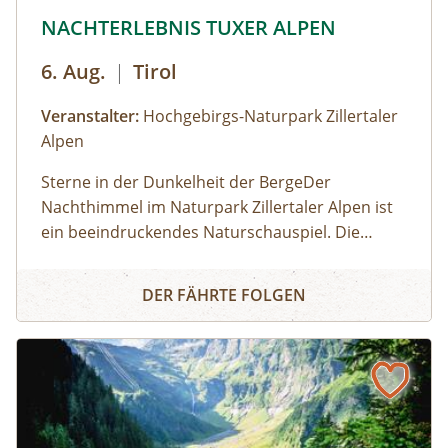
© © Hochgebirgs-Naturpark Zillertaler Alpen
NACHTERLEBNIS TUXER ALPEN
6. Aug.
|
Tirol
Veranstalter:
Hochgebirgs-Naturpark Zillertaler
Alpen
Sterne in der Dunkelheit der BergeDer
Nachthimmel im Naturpark Zillertaler Alpen ist
ein beeindruckendes Naturschauspiel. Die
Zillertaler und Tuxer Alpen zählen österreichweit
NACHTERLEBNIS TUXER ALPEN
zu den Regionen, wo man den dunklen
DER FÄHRTE FOLGEN
Nachthimmel mit seinen leuchtenden Sternen
noch intensiv erleben kann. Wir fahren mit dem
Taxi zum Melchboden auf 2.000 m Seehöhe.
Nach einer Einführung zum Kosmos und zur
Milchstraße beobachten wir mit einem Teleskop
die Sommer-Sternbilder. Unser Experte