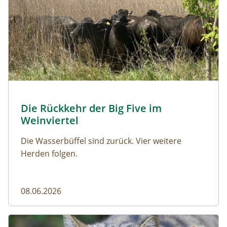
© Franziska Denner
Die Rückkehr der Big Five im
Naturmagazin: Die Rückkehr der Big Five im Weinviert
Weinviertel
Die Wasserbüffel sind zurück. Vier weitere
Herden folgen.
08.06.2026
Vom Acker zum Wildkatzen-Korridor