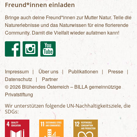
Freund*innen einladen
Bringe auch deine Freund*innen zur Mutter Natur. Teile die
Naturerlebnisse und das Naturwissen für eine florierende
Community. Damit die Vielfalt wieder aufatmen kann!
Facebook
Instagram
Youtube
Impressum
Über uns
Publikationen
Presse
Fußzeilenmenü
Datenschutz
Partner
© 2026 Blühendes Österreich – BILLA gemeinnützige
Privatstiftung
Wir unterstützen folgende UN-Nachhaltigkeitsziele, die
SDGs: