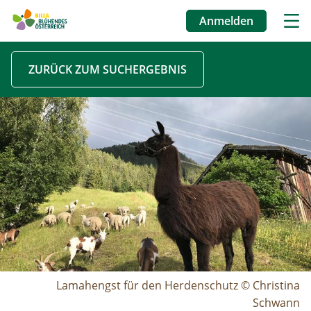
Anmelden
Benutzermenü
Direkt
ZURÜCK ZUM SUCHERGEBNIS
zum
Inhalt
Image
Lamahengst für den Herdenschutz © Christina
Schwann