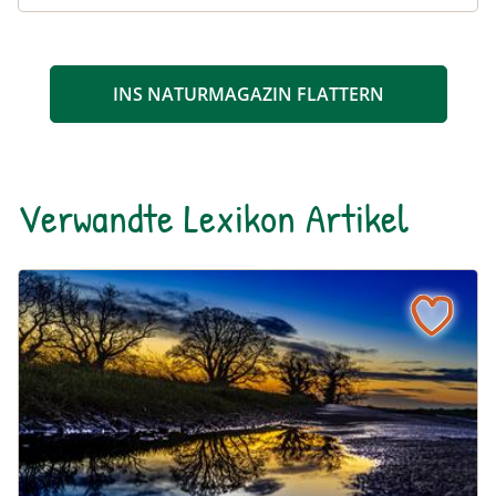
INS NATURMAGAZIN FLATTERN
Verwandte Lexikon Artikel
Sutte / Ackersutte
Naturlexikon: Sutte / Ackersutte