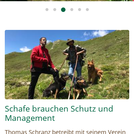
Thomas Schranz und Schäfer Kurt © Christina Schwann
Schafe brauchen Schutz und
Management
Thomas Schranz betreibt mit seinem Verein