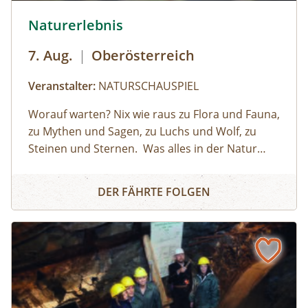
© Helena Wimmer
Naturerlebnis
7. Aug.
|
Oberösterreich
Veranstalter:
NATURSCHAUSPIEL
Worauf warten? Nix wie raus zu Flora und Fauna,
zu Mythen und Sagen, zu Luchs und Wolf, zu
Steinen und Sternen.⁠ ⁠ Was alles in der Natur
steckt und wie das Leben darin spielt: Das
Naturerlebnis
wissen die NATURSCHAUSPIEL Guides. Als
DER FÄHRTE FOLGEN
Naturvermittler:innen verstehen sie es, Groß
und Klein die Augen für die kleinen und⁠ großen
Wunder der Natur zu
öffnen.⁠ ⁠NATURSCHAUSPIEL ist Oberösterreichs
Plattform für Naturvermittlung So geht's:⁠Melde
dich zu einem Termin aus dem
Veranstaltungskalender an oder organisiere