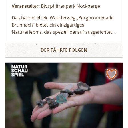
Veranstalter:
Biosphärenpark Nockberge
Das barrierefreie Wanderweg „Bergpromenade
Brunnach“ bietet ein einzigartiges
Naturerlebnis, das speziell darauf ausgerichtet
ist auch Menschen mit
Barrierefreies Naturerlebnis "Bergpromenade Brunnach"
Mobilitätseinschränkungen oder Familien mit
DER FÄHRTE FOLGEN
Kinderwägen die Schönheit der Alm
näherzubringen. Ein besonderes Highlight ist
der Speicklehrpfad entlang der Promenade.
Gemeinsam mit einem/einer Biosphärenpark-
Ranger: in erkunden Sie diesen Weg und
erfahren die Bedeutung und Einzigartigkeit der
heimischen Speikpflanze.