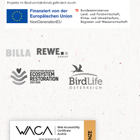
Billa
REWE Group
UN Decade
Birdlife