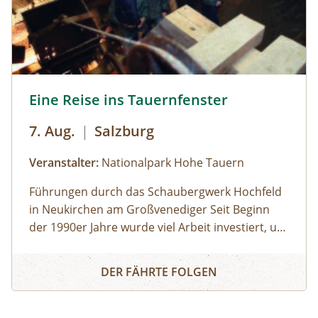
dein privates NATURSCHAUSPIEL: Jede Tour
kann auf Anfrage zu individuell vereinbarten
Terminen durchgeführt werden. ⁠
Eine Reise ins Tauernfenster © Siehe Veranstalter
Eine Reise ins Tauernfenster
7. Aug.
|
Salzburg
Veranstalter:
Nationalpark Hohe Tauern
Führungen durch das Schaubergwerk Hochfeld
in Neukirchen am Großvenediger Seit Beginn
der 1990er Jahre wurde viel Arbeit investiert, um
das alte Bergwerk in eine Erlebnisausstellung
Eine Reise ins Tauernfenster
umzubauen. Die Attraktion unter Tage bietet
DER FÄHRTE FOLGEN
spannende Einblicke in die alpine Geologie und
in die Geschichte des Nationalparks. Das
Schaubergwerk, eine Rarität in den Hohen