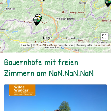
Leaflet | ©
OpenStreetMap
contributors
|
Datenquelle:
basemap.at
Bauernhöfe mit freien
Zimmern am NaN.NaN.NaN
Urlaub am Bauernhof: Bio Bauernhof Kurzeck