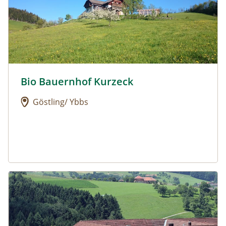
Bio Bauernhof Kurzeck
Urlaub am Bauernhof: Bio Bauernhof Kurzeck
Göstling/ Ybbs
Urlaub am Bauernhof: Dorferhof