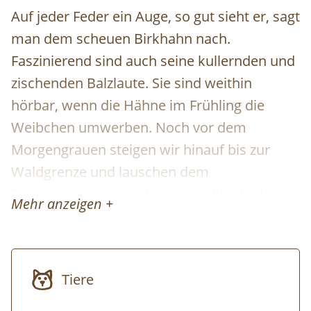
Auf jeder Feder ein Auge, so gut sieht er, sagt
man dem scheuen Birkhahn nach.
Faszinierend sind auch seine kullernden und
zischenden Balzlaute. Sie sind weithin
hörbar, wenn die Hähne im Frühling die
Weibchen umwerben. Noch vor dem
Morgengrauen steigen wir hinauf bis zur
Waldgrenze und lauschen dem
Balzgeschehen. Um diese sensible Wildart
Mehr anzeigen +
dabei nicht zu stören, nähern wir uns nicht
weiter als ca. 300 bis 500 Meter. Wir haben
aber ein gutes Spektiv dabei! Im Anschluss
Tiere
an die Morgenpirsch genießen wir ein
ausgiebiges Frühstück in der Villa Sonnwend