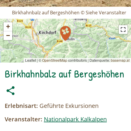
Birkhahnbalz auf Bergeshöhen © Siehe Veranstalter
+
−
Leaflet | ©
OpenStreetMap
contributors
|
Datenquelle:
basemap.at
Birkhahnbalz auf Bergeshöhen
Erlebnisart:
Geführte Exkursionen
Veranstalter:
Nationalpark Kalkalpen