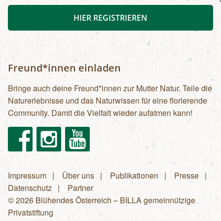
HIER REGISTRIEREN
Freund*innen einladen
Bringe auch deine Freund*innen zur Mutter Natur. Teile die
Naturerlebnisse und das Naturwissen für eine florierende
Community. Damit die Vielfalt wieder aufatmen kann!
Facebook
Instagram
Youtube
Impressum
Über uns
Publikationen
Presse
Fußzeilenmenü
Datenschutz
Partner
© 2026 Blühendes Österreich – BILLA gemeinnützige
Privatstiftung