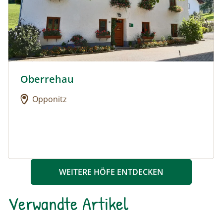
Oberrehau
Urlaub am Bauernhof: Oberrehau
Opponitz
WEITERE HÖFE ENTDECKEN
Verwandte Artikel