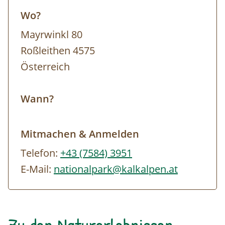
National Park Lodge
.
Wo?
Mayrwinkl 80
Roßleithen 4575
Österreich
Wann?
Mitmachen & Anmelden
Telefon:
+43 (7584) 3951
E-Mail:
nationalpark@kalkalpen.at
Zu den Naturerlebnissen