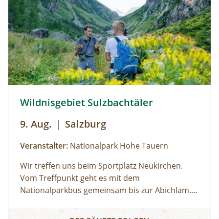
mit Blick über den Talschluss mit seinen
imposanten Felswänden, in denen sich Gämsen
tummeln. Der Rückweg erfolgt auf derselben
Strecke. zur Detailinformation
Wildnisgebiet Sulzbachtäler © Siehe Veranstalter
Wildnisgebiet Sulzbachtäler
9. Aug.
|
Salzburg
Veranstalter:
Nationalpark Hohe Tauern
Wir treffen uns beim Sportplatz Neukirchen.
Vom Treffpunkt geht es mit dem
Nationalparkbus gemeinsam bis zur Abichlam.
Von hier aus startet die Tour. Anfangs führt sie
Wildnisgebiet Sulzbachtäler
durch einen lichten Lärchenwald noch auf