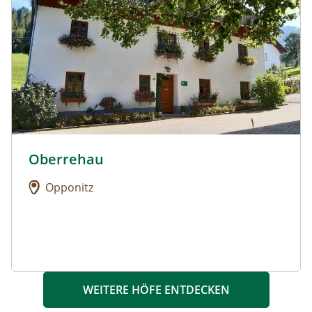
Oberrehau
Urlaub am Bauernhof: Oberrehau
Opponitz
WEITERE HÖFE ENTDECKEN