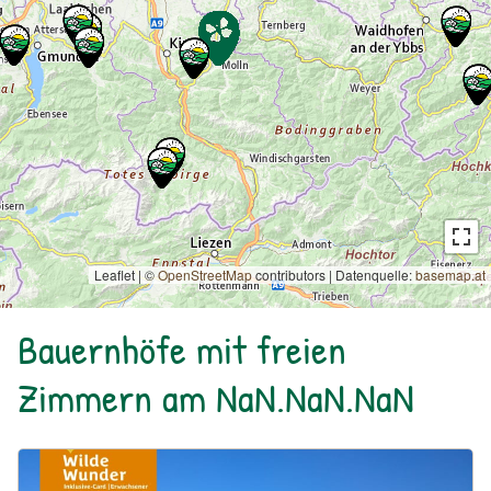
Leaflet | ©
OpenStreetMap
contributors
|
Datenquelle:
basemap.at
Bauernhöfe mit freien
Zimmern am NaN.NaN.NaN
Urlaub am Bauernhof: Bio Bauernhof Kurzeck