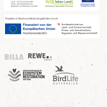
Billa
REWE Group
UN Decade
Birdlife