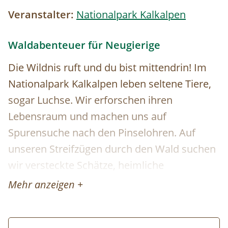
Veranstalter:
Nationalpark Kalkalpen
Waldabenteuer für Neugierige
Die Wildnis ruft und du bist mittendrin! Im
Nationalpark Kalkalpen leben seltene Tiere,
sogar Luchse. Wir erforschen ihren
Lebensraum und machen uns auf
Spurensuche nach den Pinselohren. Auf
unseren Streifzügen durch den Wald suchen
wir versteckte Schätze, heimliche
Waldbewohner und geheimnisvolle Plätze.
Mehr anzeigen +
Wir finden heraus, wie man Tierspuren
erkennt und welche Pflanzen man essen