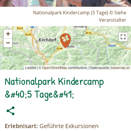
Nationalpark Kindercamp (5 Tage) © Siehe
Veranstalter
+
−
Leaflet | ©
OpenStreetMap
contributors
|
Datenquelle:
basemap.at
Nationalpark Kindercamp
&#40;5 Tage&#41;
Erlebnisart:
Geführte Exkursionen