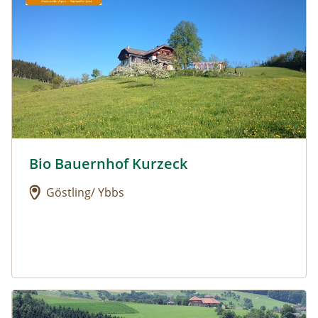
Bio Bauernhof Kurzeck
Urlaub am Bauernhof: Bio Bauernhof Kurzeck
Göstling/ Ybbs
Urlaub am Bauernhof: Dorferhof