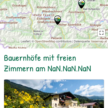
Leaflet | ©
OpenStreetMap
contributors
|
Datenquelle:
basemap.at
Bauernhöfe mit freien
Zimmern am NaN.NaN.NaN
Urlaub am Bauernhof: Bio-Hof Untergrub