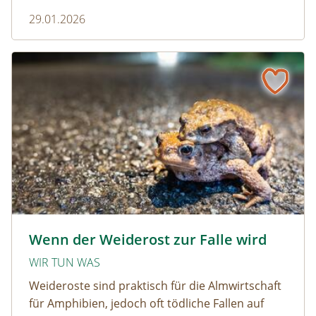
pragmatisch, wirksam und ohne großen
29.01.2026
Aufwand.
Wenn der Weiderost zur Falle wird
Krötenwanderung © Evelyn-kobben_adobestock
Wenn der Weiderost zur Falle wird
WIR TUN WAS
Weideroste sind praktisch für die Almwirtschaft
für Amphibien, jedoch oft tödliche Fallen auf