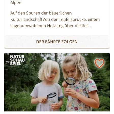
Alpen
Auf den Spuren der bäuerlichen
KulturlandschaftVon der Teufelsbrücke, einem
sagenumwobenen Holzsteg über die tief
eingeschnitte Tuxbachklamm, wandern wir am
VON DER TEUFELSBRÜCKE INS BERGSTEIGERDORF
Dornauhof vorbei und biegen auf einen
DER FÄHRTE FOLGEN
lauschigen Wanderweg ein. Er führt uns
großteils durch lichtdurchfl utete Wälder
Richtung Ginzling. Kurz vor dem Karlsteg steigen
wir zum Zemmbach hinab und gelangen über
das Tunnelportal zum Gasthof Karlsteg. Von
dort geht es über einen schmalen Weg
taleinwärts, immer wieder können wir die bunte
Blumenpracht unter uns und die hohen Gipfel
des Zillertaler Hauptkamms über uns
bestaunen. Nach der Gamsgrube geht es
gemütlich über den Schrahnbach zum