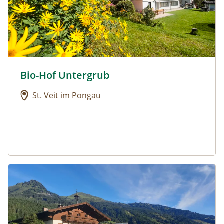
Bio-Hof Untergrub
Urlaub am Bauernhof: Bio-Hof Untergrub
St. Veit im Pongau
Urlaub am Bauernhof: Biohof Maurachgut