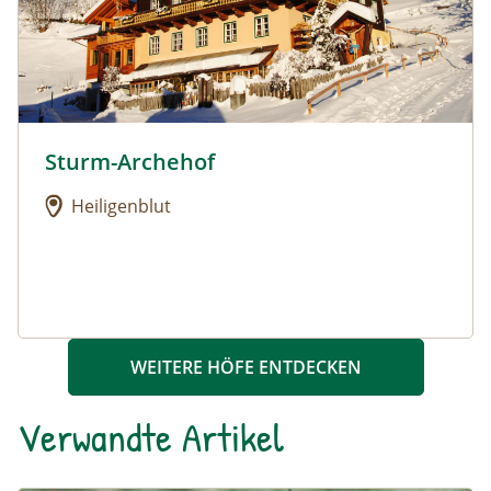
also nearby.
Sturm-Archehof
Urlaub am Bauernhof: Sturm-Archehof
Heiligenblut
WEITERE HÖFE ENTDECKEN
Verwandte Artikel