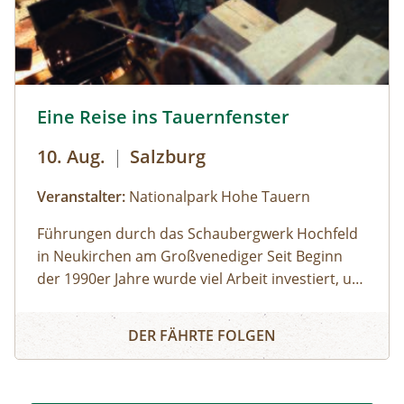
NATURSCHAUSPIEL: Jede Tour kann auf Anfrage
zu individuell vereinbarten Terminen
durchgeführt werden. ⁠
Eine Reise ins Tauernfenster © Siehe Veranstalter
Eine Reise ins Tauernfenster
10. Aug.
|
Salzburg
Veranstalter:
Nationalpark Hohe Tauern
Führungen durch das Schaubergwerk Hochfeld
in Neukirchen am Großvenediger Seit Beginn
der 1990er Jahre wurde viel Arbeit investiert, um
das alte Bergwerk in eine Erlebnisausstellung
Eine Reise ins Tauernfenster
umzubauen. Die Attraktion unter Tage bietet
DER FÄHRTE FOLGEN
spannende Einblicke in die alpine Geologie und
in die Geschichte des Nationalparks. Das
Schaubergwerk, eine Rarität in den Hohen