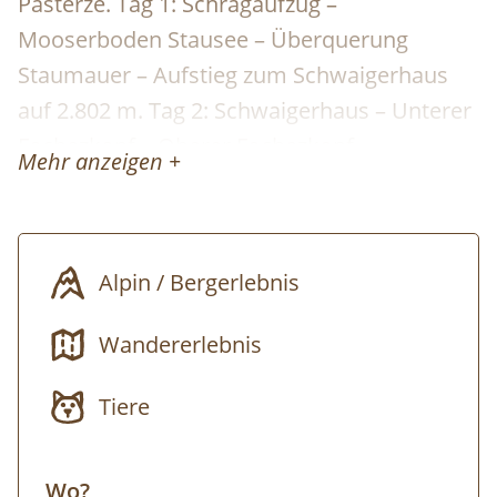
Pasterze. Tag 1: Schrägaufzug –
Mooserboden Stausee – Überquerung
Staumauer – Aufstieg zum Schwaigerhaus
auf 2.802 m. Tag 2: Schwaigerhaus – Unterer
Fochezkopf – Oberer Fochezkopf –
Mehr anzeigen +
Überquerung Kaindlkees – Hinterer
Bratschenkopf – Vorderer Bratschenkopf –
Klockerin – Gruberscharte – Großer
Alpin / Bergerlebnis
Bärenkopf – Bockkarkees – Kaiser-Franz-
Josefs-Höhe – mit dem Taxi retour zum
Wandererlebnis
Treffpunkt. zur Detailinfo
Tiere
Wo?