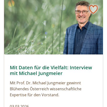
Naturmagazin: Mit Daten für die Vielfalt: Interview mit M
Mit Daten für die Vielfalt: Interview mit Michael Jungmeier
© Robert Harson
Mit Daten für die Vielfalt: Interview
Naturmagazin: Mit Daten für die Vielfalt: Interview mi
mit Michael Jungmeier
Mit Prof. Dr. Michael Jungmeier gewinnt
Blühendes Österreich wissenschaftliche
Expertise für den Vorstand.
03.03.2026