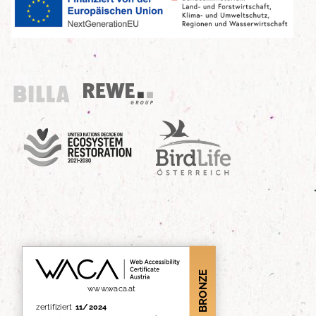
Billa
REWE Group
UN Decade
Birdlife