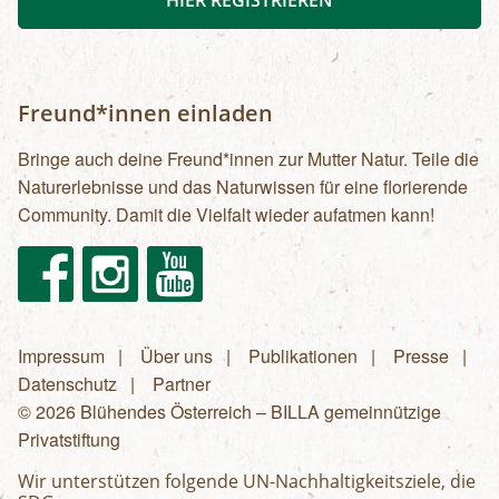
HIER REGISTRIEREN
Freund*innen einladen
Bringe auch deine Freund*innen zur Mutter Natur. Teile die
Naturerlebnisse und das Naturwissen für eine florierende
Community. Damit die Vielfalt wieder aufatmen kann!
Facebook
Instagram
Youtube
Impressum
Über uns
Publikationen
Presse
Fußzeilenmenü
Datenschutz
Partner
© 2026 Blühendes Österreich – BILLA gemeinnützige
Privatstiftung
Wir unterstützen folgende UN-Nachhaltigkeitsziele, die