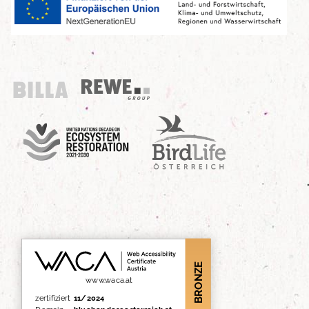
Billa
REWE Group
UN Decade
Birdlife