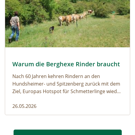
Almauftrieb © N. Razumovsky
Warum die Berghexe Rinder braucht
Naturmagazin: Warum die Berghexe Rinder braucht
Nach 60 Jahren kehren Rindern an den
Hundsheimer- und Spitzenberg zurück mit dem
Ziel, Europas Hotspot für Schmetterlinge wieder
aufleben zu lassen.
26.05.2026