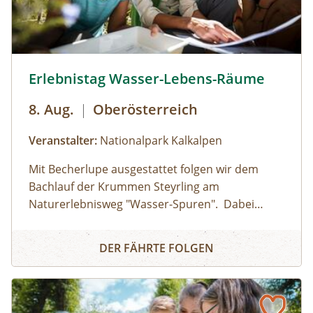
Uhr): Erwachsene: € 7,00Kinder und Jugendliche
bis 15 Jahre: € 5,00Familienkarte (max. 4
Personen): € 12,00
Erlebnistag Wasser-Lebens-Räume © Siehe Veranstalter
Erlebnistag Wasser-Lebens-Räume
8. Aug.
|
Oberösterreich
Veranstalter:
Nationalpark Kalkalpen
Mit Becherlupe ausgestattet folgen wir dem
Bachlauf der Krummen Steyrling am
Naturerlebnisweg "Wasser-Spuren". Dabei
entdecken wir die faszinierenden Lebewesen im
Erlebnistag Wasser-Lebens-Räume
Bergbach, die sich oft unter Steinen verbergen
DER FÄHRTE FOLGEN
und lüften die rätselhaften Eigenschaften des
Wassers.