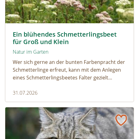
Tagpfauenaugen auf Wasserdost © Marion Jaros
Ein blühendes Schmetterlingsbeet
für Groß und Klein
Natur im Garten
Wer sich gerne an der bunten Farbenpracht der
Schmetterlinge erfreut, kann mit dem Anlegen
eines Schmetterlingsbeetes Falter gezielt
anlocken. Doch auch Raupenfutterpflanzen
31.07.2026
dürfen ausreichend mitgedacht werden. Denn
ohne Raupen gibt es keine schönen
Schmetterlinge!
Vom Acker zum Wildkatzen-Korridor