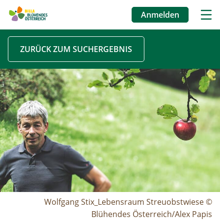
Anmelden
Benutzermenü
Direkt
ZURÜCK ZUM SUCHERGEBNIS
zum
Inhalt
Image
Wolfgang Stix_Lebensraum Streuobstwiese ©
Blühendes Österreich/Alex Papis