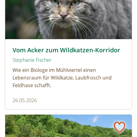
Wildkatze © D. Manhart
Vom Acker zum Wildkatzen-Korridor
Stephanie Fischer
Wie ein Biologe im Mühlviertel einen
Lebensraum für Wildkatze, Laubfrosch und
Feldhase schafft.
26.05.2026
Naturmagazin: Warum die Berghexe Rinder braucht
Warum die Berghexe Rinder braucht