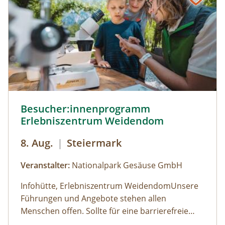
Besucher:innenprogramm Erlebniszentrum Weidendom ©
Besucher:innenprogramm
Erlebniszentrum Weidendom
8. Aug.
|
Steiermark
Veranstalter:
Nationalpark Gesäuse GmbH
Infohütte, Erlebniszentrum WeidendomUnsere
Führungen und Angebote stehen allen
Menschen offen. Sollte für eine barrierefreie
Teilnahme eine besondere Form der
Öffnungszeiten: (der Weidendom ist ganzjährig