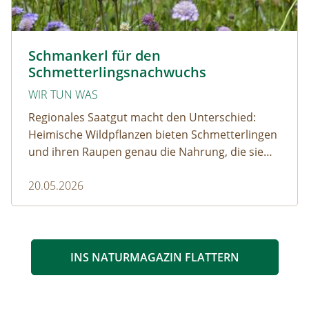
Zeigerarten © Jolanda Tomaschek
Schmankerl für den
Schmetterlingsnachwuchs
WIR TUN WAS
Regionales Saatgut macht den Unterschied:
Heimische Wildpflanzen bieten Schmetterlingen
und ihren Raupen genau die Nahrung, die sie
brauchen. So entstehen artenreiche
20.05.2026
Lebensräume, die Biodiversität fördern und
regionale Ökosysteme stärken.
INS NATURMAGAZIN FLATTERN