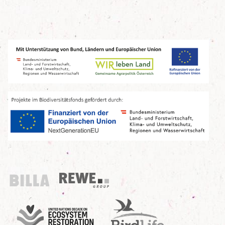
Billa
REWE Group
UN Decade
Birdlife