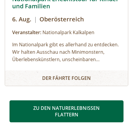
und Familien
Orth an der DonauDo & Fr – Programm in
EckartsauVerpflegung: Lunchpakete & 1x Grillen
6. Aug.
|
Oberösterreich
am Lagefeuer, Getränke
Veranstalter:
Nationalpark Kalkalpen
Im Nationalpark gibt es allerhand zu entdecken.
Wir halten Ausschau nach Minimonstern,
Überlebenskünstlern, unscheinbaren
Naturschönheiten und lüften so manches
Nationalpark Erlebnistour für Kinder und Familien
Geheimnis der Natur. Seid bereit und
DER FÄHRTE FOLGEN
aufmerksam! Wer weiß, was uns während der
Wanderung über den Weg läuft.
ZU DEN NATURERLEBNISSEN
FLATTERN