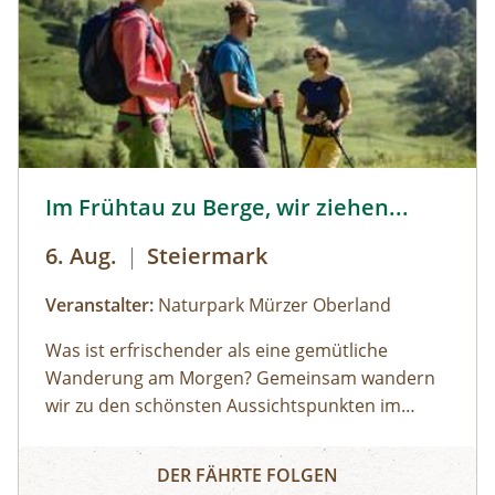
© © Naturpark Mürzer Oberland, Natascha Steinbauer
Im Frühtau zu Berge, wir ziehen...
6. Aug.
|
Steiermark
Veranstalter:
Naturpark Mürzer Oberland
Was ist erfrischender als eine gemütliche
Wanderung am Morgen? Gemeinsam wandern
wir zu den schönsten Aussichtspunkten im
Naturpark Mürzer Oberland.
Ausrüstung:
gutes Schuhwerk, kleine Jause und
Im Frühtau zu Berge, wir ziehen...
Getränk
DER FÄHRTE FOLGEN