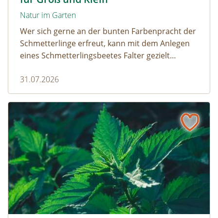
Natur im Garten
Wer sich gerne an der bunten Farbenpracht der
Schmetterlinge erfreut, kann mit dem Anlegen
eines Schmetterlingsbeetes Falter gezielt
anlocken. Doch auch Raupenfutterpflanzen
31.07.2026
dürfen ausreichend mitgedacht werden. Denn
ohne Raupen gibt es keine schönen
Schmetterlinge!
Die Brennnessel – Kratzbürstige Perle im Garten