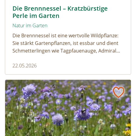
Kleine Brennnessel © VISKA / www.shutterstock.com
Die Brennnessel – Kratzbürstige
Perle im Garten
Natur im Garten
Die Brennnessel ist eine wertvolle Wildpflanze:
Sie stärkt Gartenpflanzen, ist essbar und dient
Schmetterlingen wie Tagpfauenauge, Admiral
und andere als wichtige Raupenfutterpflanze.
22.05.2026
Wer sie im Garten stehen lässt, fördert die
Artenvielfalt.
Schmankerl für den Schmetterlingsnachwuchs