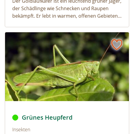
Der Goldlaufkäfer ist ein leuchtend grüner Jäger,
der Schädlinge wie Schnecken und Raupen
bekämpft. Er lebt in warmen, offenen Gebieten
und ist in ganz Österreich verbreitet.
Grünes Heupferd
Naturlexikon: Grünes Heupferd
Grünes Heupferd ©
Fritz Geller-Grimm
,
Heupferd fg01
,
C
Grünes Heupferd
Naturlexikon: Grünes Heupferd
Insekten