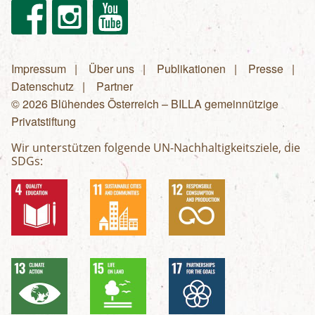
Facebook
Instagram
Youtube
Impressum
Über uns
Publikationen
Presse
Fußzeilenmenü
Datenschutz
Partner
© 2026 Blühendes Österreich – BILLA gemeinnützige
Privatstiftung
Wir unterstützen folgende UN-Nachhaltigkeitsziele, die
SDGs: