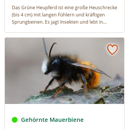
Das Grüne Heupferd ist eine große Heuschrecke
(bis 4 cm) mit langen Fühlern und kräftigen
Sprungbeinen. Es jagt Insekten und lebt in
Wiesen und Weingärten.
Gehörnte Mauerbiene
Naturlexikon: Gehörnte Mauerbiene
Gehörnte Mauerbiene © Henk / AdobeStock
Gehörnte Mauerbiene
Naturlexikon: Gehörnte Mauerbiene