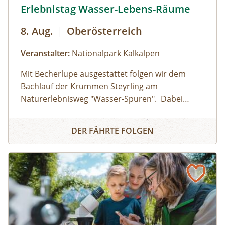
Erlebnistag Wasser-Lebens-Räume © Siehe Veranstalter
Erlebnistag Wasser-Lebens-Räume
8. Aug.
|
Oberösterreich
Veranstalter:
Nationalpark Kalkalpen
Mit Becherlupe ausgestattet folgen wir dem
Bachlauf der Krummen Steyrling am
Naturerlebnisweg "Wasser-Spuren". Dabei
entdecken wir die faszinierenden Lebewesen im
Erlebnistag Wasser-Lebens-Räume
Bergbach, die sich oft unter Steinen verbergen
DER FÄHRTE FOLGEN
und lüften die rätselhaften Eigenschaften des
Wassers.