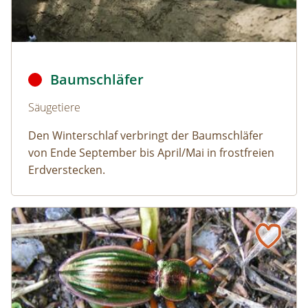
Baumschläfer © Dmitry Fch/Shutterstock
Baumschläfer
Naturlexikon: Baumschläfer
Säugetiere
Den Winterschlaf verbringt der Baumschläfer
von Ende September bis April/Mai in frostfreien
Erdverstecken.
Goldlaufkäfer
Naturlexikon: Goldlaufkäfer