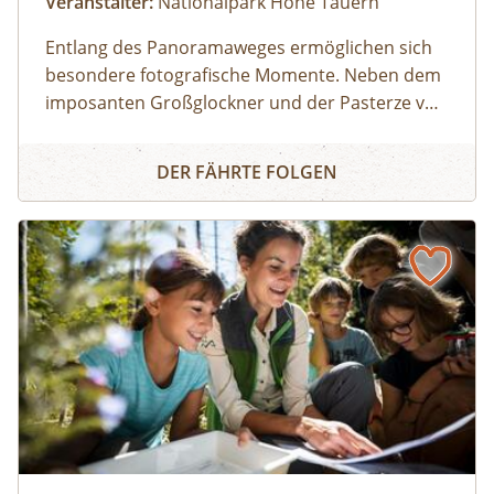
Veranstalter:
Nationalpark Hohe Tauern
Entlang des Panoramaweges ermöglichen sich
besondere fotografische Momente. Neben dem
imposanten Großglockner und der Pasterze vor
Augen kann man mithilfe der leistungsstarken
Panoramatour Kaiser-Franz-Josefs-Höhe
Teleskope in dem eindrucksvollen "Nationalpark
DER FÄHRTE FOLGEN
Kristall Großglockner" viele Murmeltiere und
Steinböcke beobachten.