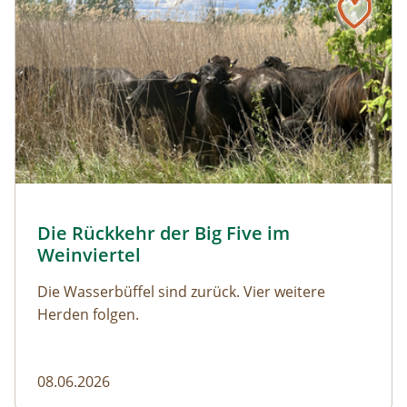
© Franziska Denner
Die Rückkehr der Big Five im
Naturmagazin: Die Rückkehr der Big Five im Weinviert
Weinviertel
Die Wasserbüffel sind zurück. Vier weitere
Herden folgen.
08.06.2026