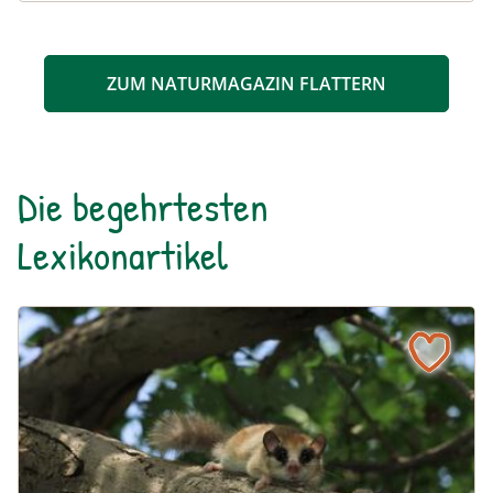
ZUM NATURMAGAZIN FLATTERN
Die begehrtesten
Lexikonartikel
Baumschläfer
Naturlexikon: Baumschläfer