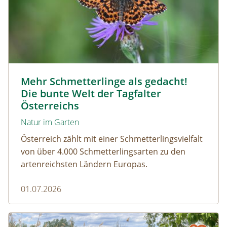
Magerrasen Perlmuttfalter © Carina Hiebner
Mehr Schmetterlinge als gedacht!
Die bunte Welt der Tagfalter
Österreichs
Natur im Garten
Österreich zählt mit einer Schmetterlingsvielfalt
von über 4.000 Schmetterlingsarten zu den
artenreichsten Ländern Europas.
01.07.2026
Naturmagazin: Die Rückkehr der Big Five im Weinviertel
Die Rückkehr der Big Five im Weinviertel