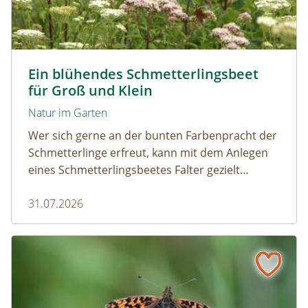
Tagpfauenaugen auf Wasserdost © Marion Jaros
Ein blühendes Schmetterlingsbeet
für Groß und Klein
Natur im Garten
Wer sich gerne an der bunten Farbenpracht der
Schmetterlinge erfreut, kann mit dem Anlegen
eines Schmetterlingsbeetes Falter gezielt
anlocken. Doch auch Raupenfutterpflanzen
31.07.2026
dürfen ausreichend mitgedacht werden. Denn
ohne Raupen gibt es keine schönen
Schmetterlinge!
Mehr Schmetterlinge als gedacht! Die bunte Welt der Tag