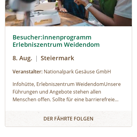
Besucher:innenprogramm Erlebniszentrum Weidendom ©
Besucher:innenprogramm
Erlebniszentrum Weidendom
8. Aug.
|
Steiermark
Veranstalter:
Nationalpark Gesäuse GmbH
Infohütte, Erlebniszentrum WeidendomUnsere
Führungen und Angebote stehen allen
Menschen offen. Sollte für eine barrierefreie
Teilnahme eine besondere Form der
Öffnungszeiten: (der Weidendom ist ganzjährig
Besucher:innenprogramm Erlebniszentrum Weidendom
Unterstützung erforderlich sein, wird um
frei betretbar, betreutes Besucherprogramm zu
DER FÄHRTE FOLGEN
frühzeitige Kontaktaufnahme gebeten. Für
folgenden Zeiten) 01.05.2026 - 30.06.2026:
Personen mit eingeschränkter Mobilität wird für
Samstag, Sonntag, Feiertage, jeweils 10:00 bis
Keine Anmeldung erforderlich