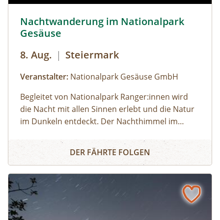
Nachtwanderung im Nationalpark Gesäuse © Siehe Veran
Nachtwanderung im Nationalpark
Gesäuse
8. Aug.
|
Steiermark
Veranstalter:
Nationalpark Gesäuse GmbH
Begleitet von Nationalpark Ranger:innen wird
die Nacht mit allen Sinnen erlebt und die Natur
im Dunkeln entdeckt. Der Nachthimmel im
Gesäuse ist einer der dunkelsten in Europa. Sich
Nachtwanderung im Nationalpark Gesäuse
hier ohne künstliches Licht zurecht zu finden,
DER FÄHRTE FOLGEN
erfordert andere Sinne, wie Hören, Tasten oder
Riechen. Wie geht es uns damit und wie passen
sich Tiere an die Dunkelheit an? Leitung:
Nationalpark Ranger:innen Leichte
WanderungFür Kurzentschlossene ist keine
Anmeldung erforderlichDarf ich meinen