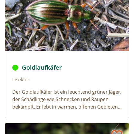
Goldlaufkäfer © Eric Steinert,
Carabus auratus
,
CC BY-SA 
Goldlaufkäfer
Naturlexikon: Goldlaufkäfer
Insekten
Der Goldlaufkäfer ist ein leuchtend grüner Jäger,
der Schädlinge wie Schnecken und Raupen
bekämpft. Er lebt in warmen, offenen Gebieten
und ist in ganz Österreich verbreitet.
Grünes Heupferd
Naturlexikon: Grünes Heupferd