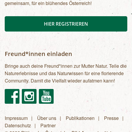
gemeinsam, für ein blühendes Österreich!
HIER REGISTRIEREN
Freund*innen einladen
Bringe auch deine Freund*innen zur Mutter Natur. Teile die
Naturerlebnisse und das Naturwissen für eine florierende
Community. Damit die Vielfalt wieder aufatmen kann!
Facebook
Instagram
Youtube
Impressum
Über uns
Publikationen
Presse
Fußzeilenmenü
Datenschutz
Partner