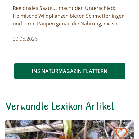
Regionales Saatgut macht den Unterschied:
Heimische Wildpflanzen bieten Schmetterlingen
und ihren Raupen genau die Nahrung, die sie
brauchen. So entstehen artenreiche
20.05.2026
Lebensräume, die Biodiversität fördern und
regionale Ökosysteme stärken.
INS NATURMAGAZIN FLATTERN
Verwandte Lexikon Artikel
Goldlaufkäfer
Naturlexikon: Goldlaufkäfer