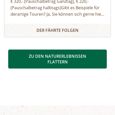
€ 320,- (Pauschalbetrag Ganztag), € 220,-
(Pauschalbetrag halbtags)Gibt es Beispiele für
derartige Touren? Ja, Sie können sich gerne hier
(Link zu Buch dir deinen Guide auf der Website)
Buch dir deinen Guide – Privat-Tour mit einem/r Nationa
einen Überblick über unsere Standard-Touren
DER FÄHRTE FOLGEN
verschaffen. Sie können sich aber auch gerne
einfach thematische Schwerpunkte, Routen
oder Aktivitäten wünschen und wir organisieren
eine:n genau für Ihre Bedürfnisse passende:n
ZU DEN NATURERLEBNISSEN
Ranger:in. Ich möchte auch gerne eine:n
FLATTERN
Bergwanderführer:in oder eine:n Bergführer:in
buchen – wo ist das möglich? Bei schwierigen
Wanderungen in alpine Gipfelregionen,
Klettertouren oder Schitouren sollten Sie sich
von Bergführer:innen oder
Bergwanderführer:innen begleiten lassen. Die
Kosten liegen bei Bergwanderführer:innen bei €
320,- pro Tag und bei Bergführer:innen ab €