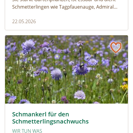
Schmetterlingen wie Tagpfauenauge, Admiral
und andere als wichtige Raupenfutterpflanze.
22.05.2026
Wer sie im Garten stehen lässt, fördert die
Artenvielfalt.
Schmankerl für den Schmetterlingsnachwuchs
Zeigerarten © Jolanda Tomaschek
Schmankerl für den
Schmetterlingsnachwuchs
WIR TUN WAS