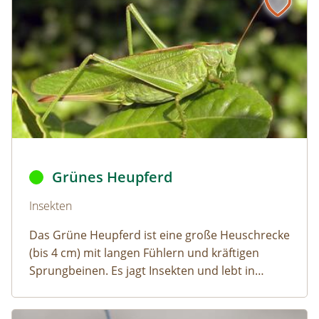
Grünes Heupferd ©
Fritz Geller-Grimm
,
Heupferd fg01
,
C
Grünes Heupferd
Naturlexikon: Grünes Heupferd
Insekten
Das Grüne Heupferd ist eine große Heuschrecke
(bis 4 cm) mit langen Fühlern und kräftigen
Sprungbeinen. Es jagt Insekten und lebt in
Wiesen und Weingärten.
Gehörnte Mauerbiene
Naturlexikon: Gehörnte Mauerbiene