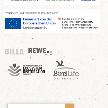
Billa
REWE Group
UN Decade
Birdlife