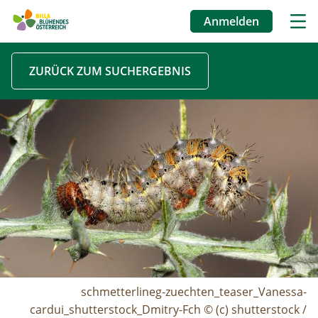
Anmelden
Benutzermenü
Direkt
ZURÜCK ZUM SUCHERGEBNIS
zum
Inhalt
Image
schmetterlineg-zuechten_teaser_Vanessa-
cardui_shutterstock_Dmitry-Fch © (c) shutterstock /