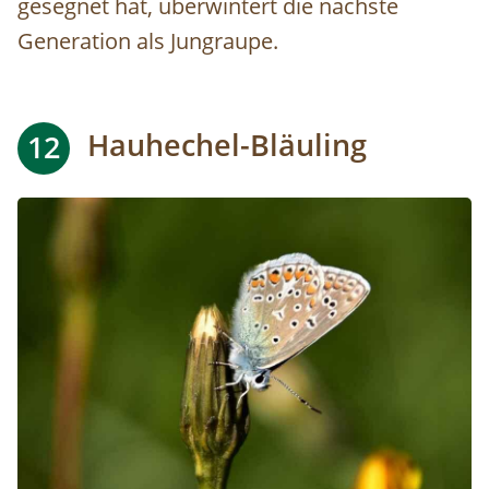
gesegnet hat, überwintert die nächste
Generation als Jungraupe.
Hauhechel-Bläuling
12
Image