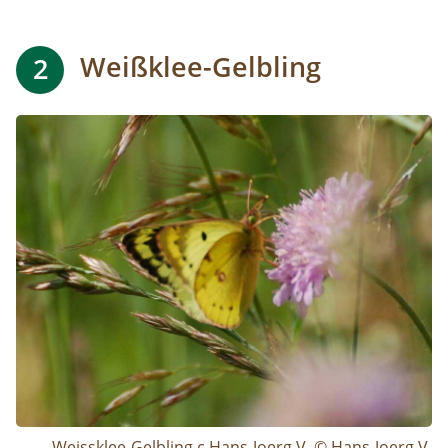
Weißklee-Gelbling
2
Image
Weissklee-Gelbling c Hans-Joerg V. © Hans-Joerg V.