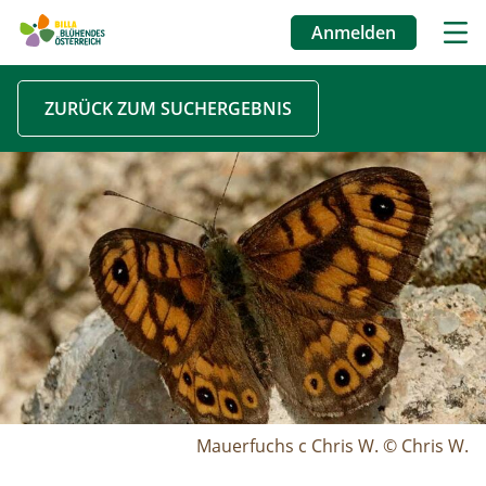
Anmelden
Benutzermenü
Direkt
ZURÜCK ZUM SUCHERGEBNIS
zum
Inhalt
Image
Mauerfuchs c Chris W. © Chris W.