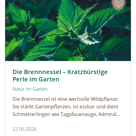
Kleine Brennnessel © VISKA / www.shutterstock.com
Die Brennnessel – Kratzbürstige
Perle im Garten
Natur im Garten
Die Brennnessel ist eine wertvolle Wildpflanze:
Sie stärkt Gartenpflanzen, ist essbar und dient
Schmetterlingen wie Tagpfauenauge, Admiral
und andere als wichtige Raupenfutterpflanze.
22.05.2026
Wer sie im Garten stehen lässt, fördert die