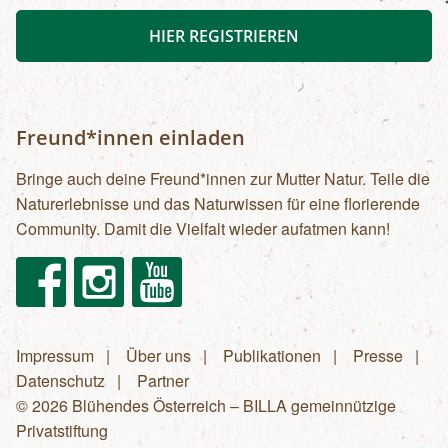
HIER REGISTRIEREN
Freund*innen einladen
Bringe auch deine Freund*innen zur Mutter Natur. Teile die
Naturerlebnisse und das Naturwissen für eine florierende
Community. Damit die Vielfalt wieder aufatmen kann!
Facebook
Instagram
Youtube
Impressum
Über uns
Publikationen
Presse
Fußzeilenmenü
Datenschutz
Partner
© 2026 Blühendes Österreich – BILLA gemeinnützige
Privatstiftung