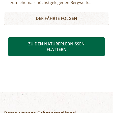
zum ehemals höchstgelegenen Bergwerk
Europas. Noch bevor die ersten Touristen ins
DAS MAGNESITWERK TUX: WO ALLES BEGANN
Tal kamen, hat mit dem Auffi nden der
DER FÄHRTE FOLGEN
Magnesit-Lagerstätten die wichtigste Epoche für
die wirtschaftliche Entwicklung des Tuxertals
begonnen. Bis zu 400 Menschen haben sich mit
Abbau und Verhüttung des feuerfesten Gesteins
ZU DEN NATURERLEBNISSEN
den Lebensunterhalt verdient. Wir wandern von
FLATTERN
Vorderlanersbach auf die Schrofenalm,
besuchen die Barbarakapelle mit dem Fresko
des Tiroler Malers Max Weiler. Hier erfahren wir
mehr über die frühere Werkssiedlung, die
neben Wohnhäusern auch mit einer
Volksschule, Kantine, einem Kaufhaus, Kino,
Schwimmbad und Schilift ausgestattet war.
Nach einer gemütlichen Einkehr am Penkenjoch
bringt uns die Bergbahn zurück ins Tal.