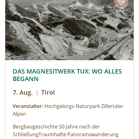
hinauf zum Falkertsee. Begleitet von einem:einer
Biosphärenpark-Ranger:in wandern wir dann
auf den wohl bekanntesten Gipfel des Trails –
den Falkertspitz – und über den langen Rücken
der Totelitzen wieder hinab nach Bad
Kleinkirchheim. Dabei legen wir eine Strecke von
13 km bei 470 m im Aufstieg und 1.340 m im
Abstieg zurück.
© © Hochgebirgs-Naturpark Zillertaler Alpen
DAS MAGNESITWERK TUX: WO ALLES
BEGANN
7. Aug.
|
Tirol
Veranstalter:
Hochgebirgs-Naturpark Zillertaler
Alpen
Bergbaugeschichte 50 Jahre nach der
SchließungTraumhafte Panoramawanderung