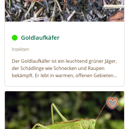
Goldlaufkäfer © Eric Steinert,
Carabus auratus
,
CC BY-SA 
Goldlaufkäfer
Naturlexikon: Goldlaufkäfer
Insekten
Der Goldlaufkäfer ist ein leuchtend grüner Jäger,
der Schädlinge wie Schnecken und Raupen
bekämpft. Er lebt in warmen, offenen Gebieten
und ist in ganz Österreich verbreitet.
Grünes Heupferd
Naturlexikon: Grünes Heupferd