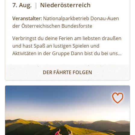
7. Aug.
|
Niederösterreich
Veranstalter:
Nationalparkbetrieb Donau-Auen
der Österreichischen Bundesforste
Verbringst du deine Ferien am liebsten draußen
und hast Spaß an lustigen Spielen und
Aktivitäten in der Gruppe Dann bist du bei uns
genau richtig! Unsere Ferienwoche Mini bietet
Nationalparkcamp Eckartsau: Ferienwoche Mini
spannende Expeditionen in den Auwald, viel
DER FÄHRTE FOLGEN
Raum zum Toben und Spielen, gemütliches
Lagerfeuer und zahlreiche weitere
Highlights.Gemeinsam mit unseren
Nationalpark-Rangerinnen und -Rangern
entdeckst du bei Ausflügen die Donau-Auen,
erfährst spielerisch Wissenswertes über Tiere
und Pflanzen und kannst das weitläufige
Campgelände voll auskosten. Freu dich auf