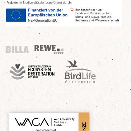
Billa
REWE Group
UN Decade
Birdlife