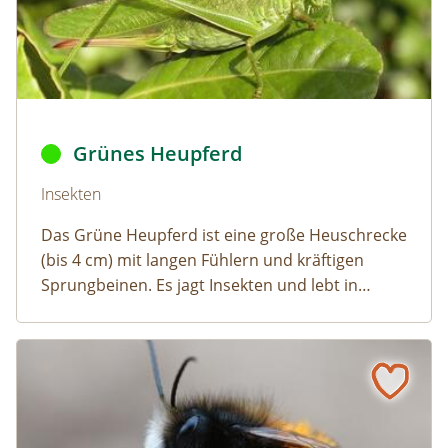
Grünes Heupferd ©
Fritz Geller-Grimm
,
Heupferd fg01
,
C
Grünes Heupferd
Naturlexikon: Grünes Heupferd
Insekten
Das Grüne Heupferd ist eine große Heuschrecke
(bis 4 cm) mit langen Fühlern und kräftigen
Sprungbeinen. Es jagt Insekten und lebt in
Wiesen und Weingärten.
Gehörnte Mauerbiene
Naturlexikon: Gehörnte Mauerbiene