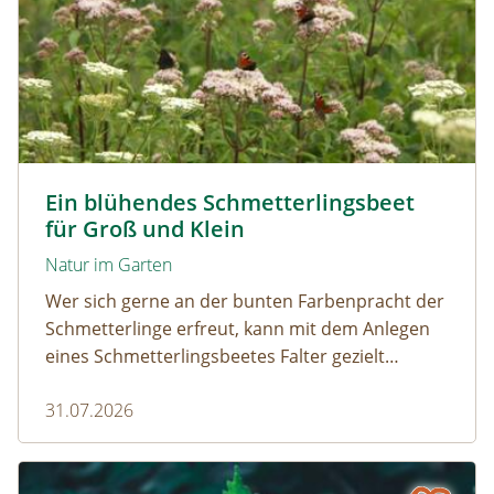
Tagpfauenaugen auf Wasserdost © Marion Jaros
Ein blühendes Schmetterlingsbeet
für Groß und Klein
Natur im Garten
Wer sich gerne an der bunten Farbenpracht der
Schmetterlinge erfreut, kann mit dem Anlegen
eines Schmetterlingsbeetes Falter gezielt
anlocken. Doch auch Raupenfutterpflanzen
31.07.2026
dürfen ausreichend mitgedacht werden. Denn
ohne Raupen gibt es keine schönen
Schmetterlinge!
Die Brennnessel – Kratzbürstige Perle im Garten