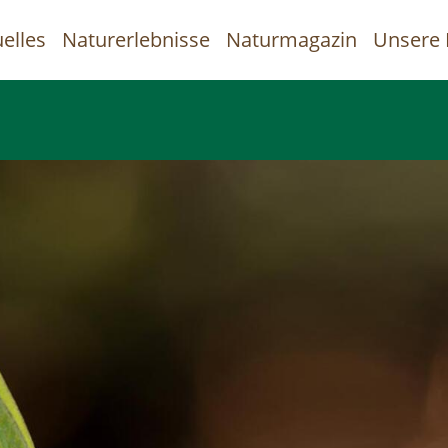
elles
Naturerlebnisse
Naturmagazin
Unsere 
uptnavigation
Direkt
zum
Inhalt